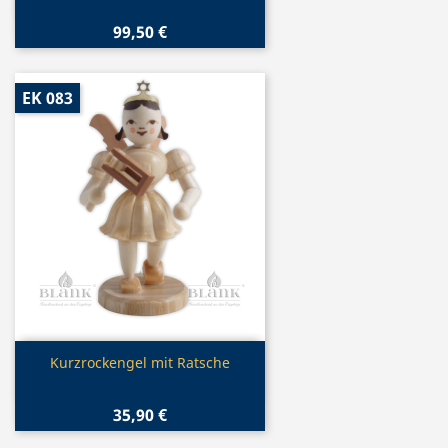
99,50 €
EK 083
Vorschau

Kurzrockengel mit Ratsche
35,90 €