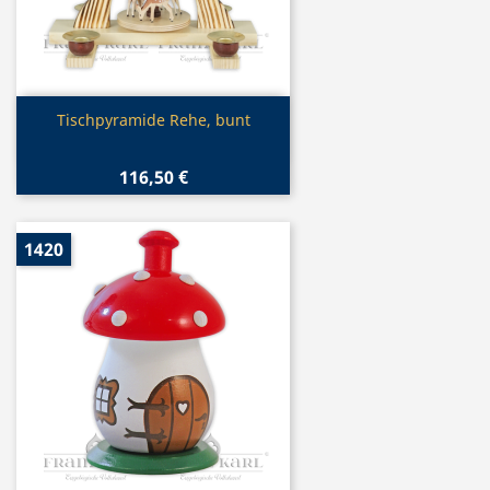
Vorschau

Tischpyramide Rehe, bunt
116,50 €
1420