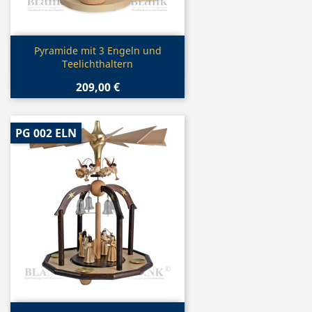
Vorschau

Pyramide mit 3 Engeln und
Teelichthaltern
209,00 €
PG 002 ELN