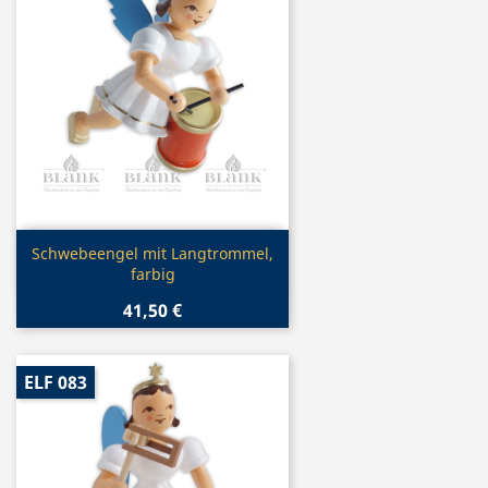
Vorschau

Schwebeengel mit Langtrommel,
farbig
41,50 €
ELF 083