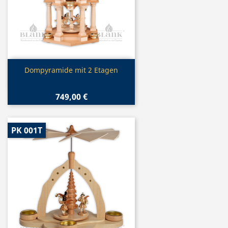
Vorschau

Dompyramide mit 2 Etagen
749,00 €
PK 001T