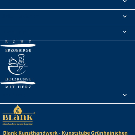
Produkte

Informationen

Rechtliches

Ihr Konto

Blank Kunsthandwerk - Kunststube Grünhainichen