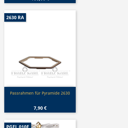
2630 RA
Vorschau

Passrahmen für Pyramide 2630
7,90 €
PGFL 010E