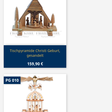
Vorschau

Tischpyramide Christi Geburt,
gesandelt
159,90 €
PG 010