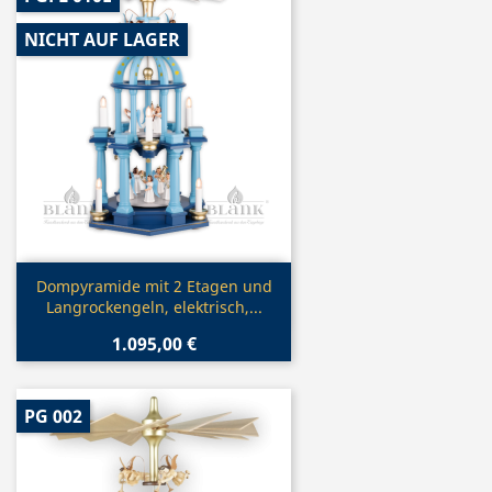
NICHT AUF LAGER
Vorschau

Dompyramide mit 2 Etagen und
Langrockengeln, elektrisch,...
1.095,00 €
PG 002