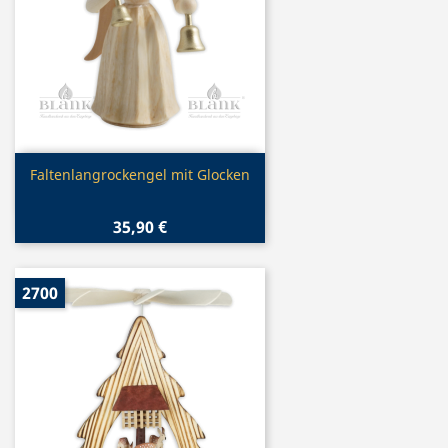
Vorschau

Faltenlangrockengel mit Glocken
35,90 €
2700