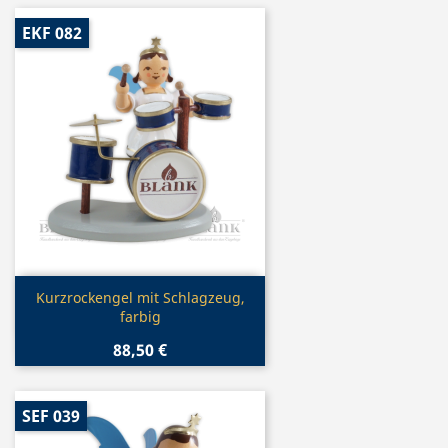
EKF 082
Vorschau

Kurzrockengel mit Schlagzeug,
farbig
88,50 €
SEF 039