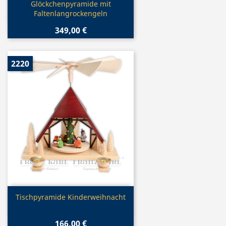
Vorschau

Glöckchenpyramide mit
Faltenlangrockengeln
349,00 €
2220
Vorschau

Tischpyramide Kinderweihnacht
166,00 €