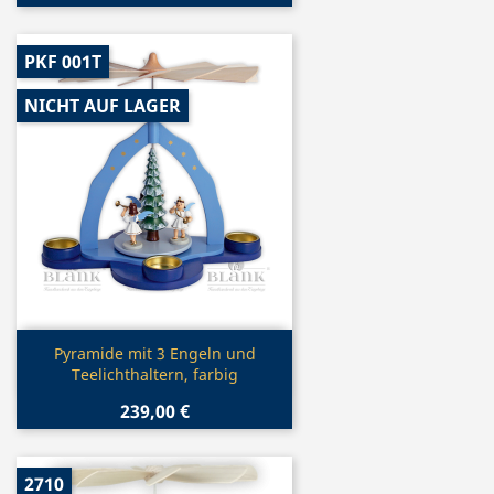
PKF 001T
NICHT AUF LAGER
Vorschau

Pyramide mit 3 Engeln und
Teelichthaltern, farbig
239,00 €
2710