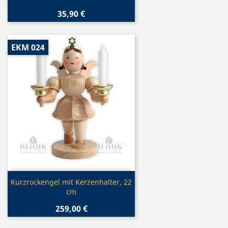
35,90 €
EKM 024
Vorschau

Kurzrockengel mit Kerzenhalter, 22
cm
259,00 €