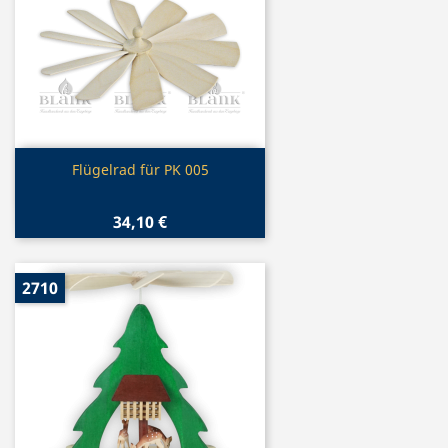
Vorschau

Flügelrad für PK 005
34,10 €
2710