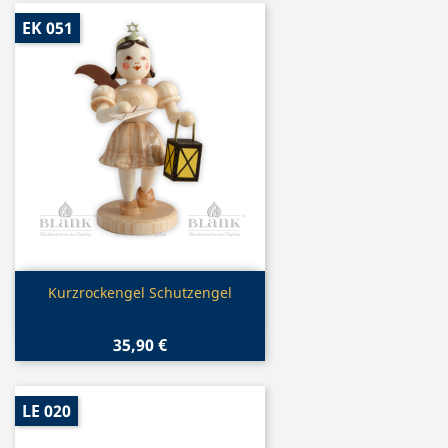
EK 051
Vorschau

Kurzrockengel Schutzengel
35,90 €
LE 020