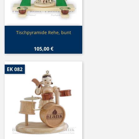
Vorschau

Tischpyramide Rehe, bunt
105,00 €
EK 082