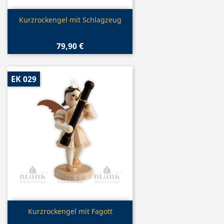
Vorschau

Kurzrockengel mit Schlagzeug
79,90 €
EK 029
Vorschau

Kurzrockengel mit Fagott