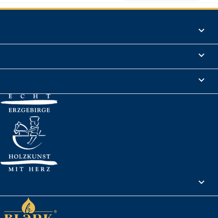
Produkte

Informationen

Rechtliches

Ihr Konto
