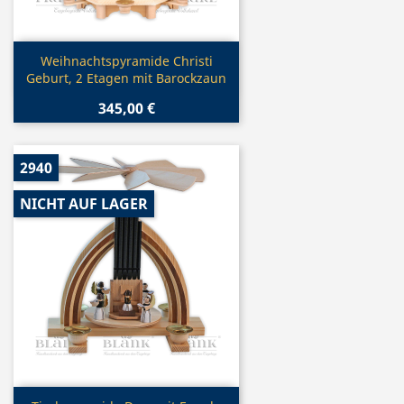
Vorschau

Weihnachtspyramide Christi
Geburt, 2 Etagen mit Barockzaun
345,00 €
2940
NICHT AUF LAGER