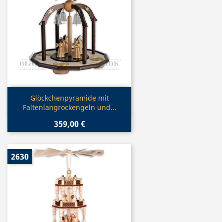
Vorschau

Glöckchenpyramide mit
Faltenlangrockengeln und...
359,00 €
2630