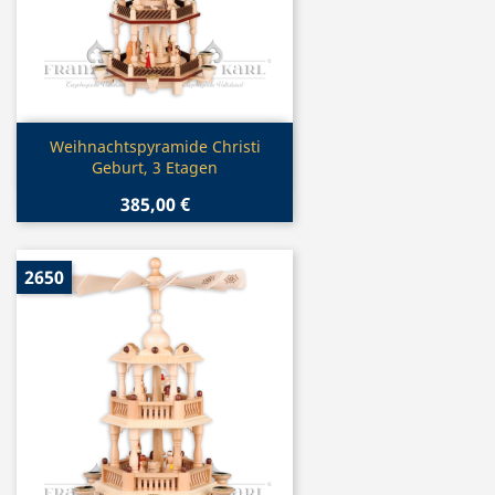
Vorschau

Weihnachtspyramide Christi
Geburt, 3 Etagen
385,00 €
2650