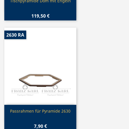
Vorschau

Tischpyramide Dom mit Engeln
119,50 €
2630 RA
Vorschau

Passrahmen für Pyramide 2630
7,90 €