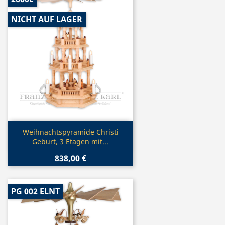
NICHT AUF LAGER
Vorschau

Weihnachtspyramide Christi
Geburt, 3 Etagen mit...
838,00 €
PG 002 ELNT