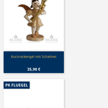
Vorschau

Kurzrockengel mit Schalmei
35,90 €
PK FLUEGEL