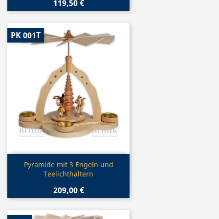
119,50 €
PK 001T
Vorschau

Pyramide mit 3 Engeln und
Teelichthaltern
209,00 €