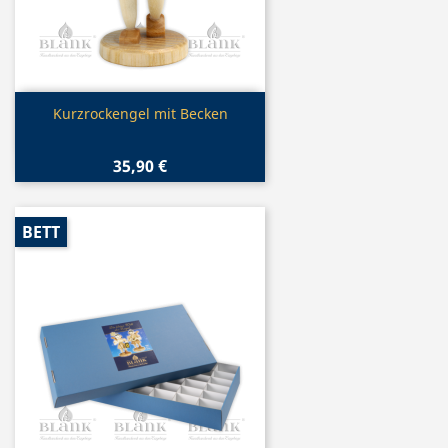
Vorschau

Kurzrockengel mit Becken
35,90 €
BETT