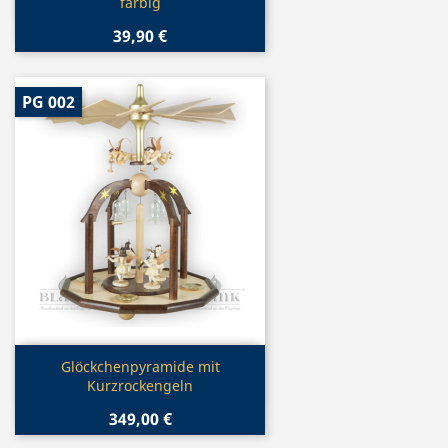
farbig
39,90 €
PG 002
Vorschau

Glöckchenpyramide mit
Kurzrockengeln
349,00 €