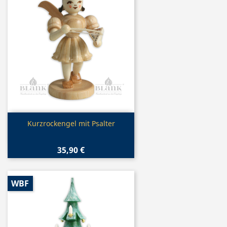
Vorschau

Kurzrockengel mit Psalter
35,90 €
WBF