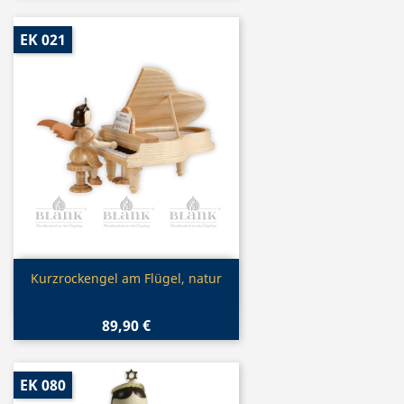
EK 021
Vorschau

Kurzrockengel am Flügel, natur
89,90 €
EK 080