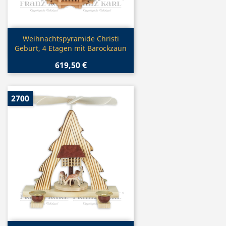
Vorschau

Weihnachtspyramide Christi
Geburt, 4 Etagen mit Barockzaun
619,50 €
2700