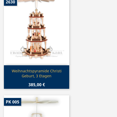
2630
Vorschau

Weihnachtspyramide Christi
Geburt, 3 Etagen
385,00 €
PK 005