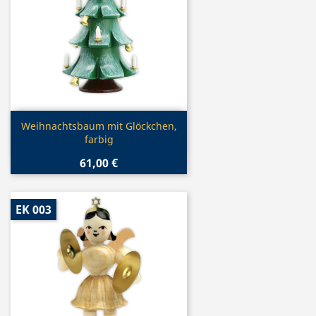
Vorschau

Weihnachtsbaum mit Glöckchen,
farbig
61,00 €
EK 003