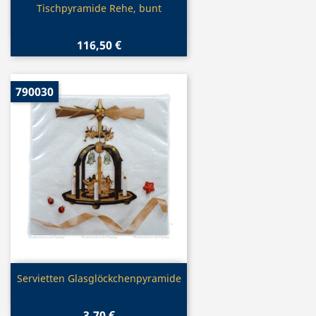
Vorschau

Tischpyramide Rehe, bunt
116,50 €
790030
Vorschau

Servietten Glasglöckchenpyramide
3,70 €