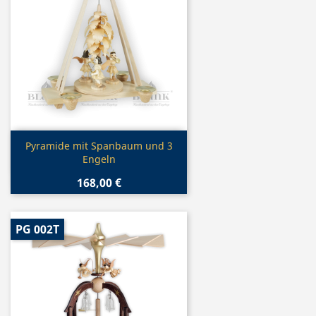
Vorschau

Pyramide mit Spanbaum und 3
Engeln
168,00 €
PG 002T