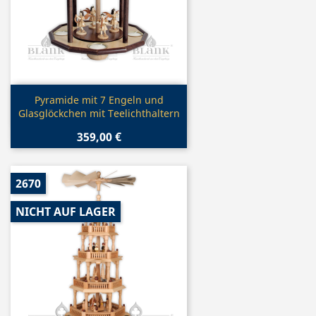
Vorschau

Pyramide mit 7 Engeln und
Glasglöckchen mit Teelichthaltern
359,00 €
2670
NICHT AUF LAGER