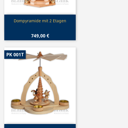
Vorschau

Dompyramide mit 2 Etagen
749,00 €
PK 001T