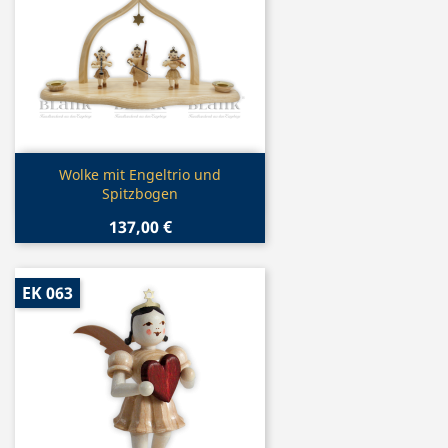
Vorschau

Wolke mit Engeltrio und
Spitzbogen
137,00 €
EK 063