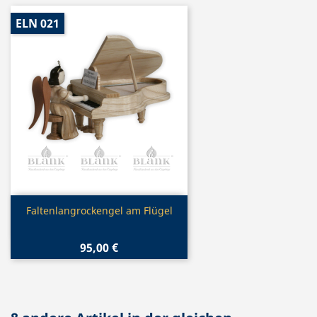
ELN 021
Vorschau

Faltenlangrockengel am Flügel
95,00 €