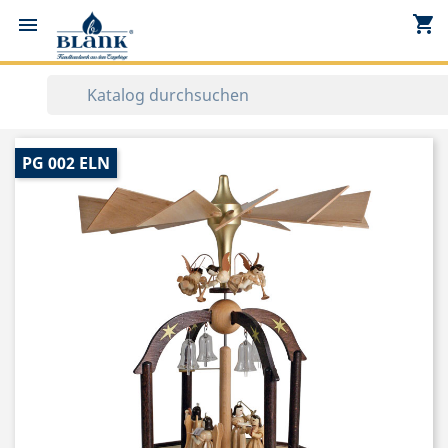
shopping_cart


PG 002 ELN