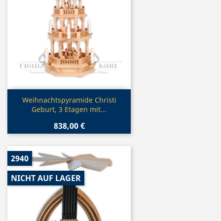
Vorschau

Weihnachtspyramide Christi
Geburt, 3 Etagen mit...
838,00 €
2940
NICHT AUF LAGER