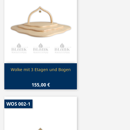
Vorschau

Wolke mit 3 Etagen und Bogen
155,00 €
WOS 002-1