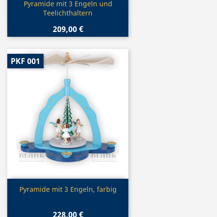
Vorschau

Pyramide mit 3 Engeln und
Teelichthaltern
209,00 €
PKF 001
Vorschau

Pyramide mit 3 Engeln, farbig
228,00 €