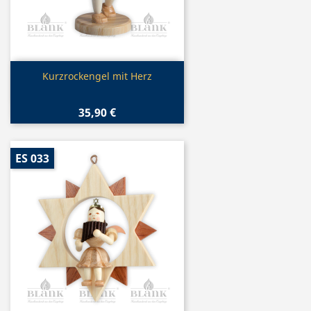
Vorschau

Kurzrockengel mit Herz
35,90 €
ES 033