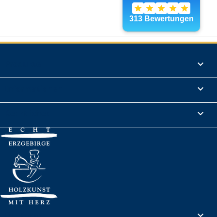
Produkte

Informationen

Rechtliches

Ihr Konto
