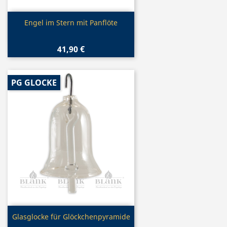
Vorschau

Engel im Stern mit Panflöte
41,90 €
PG GLOCKE
Vorschau

Glasglocke für Glöckchenpyramide