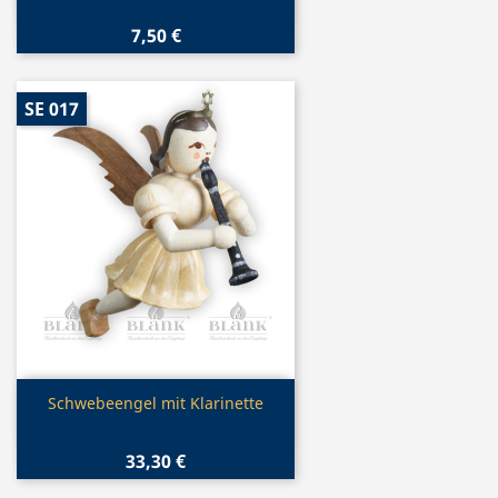
7,50 €
SE 017
Vorschau

Schwebeengel mit Klarinette
33,30 €