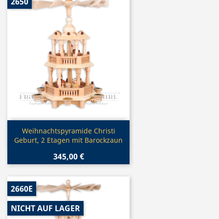
2650
Vorschau

Weihnachtspyramide Christi
Geburt, 2 Etagen mit Barockzaun
345,00 €
2660E
NICHT AUF LAGER