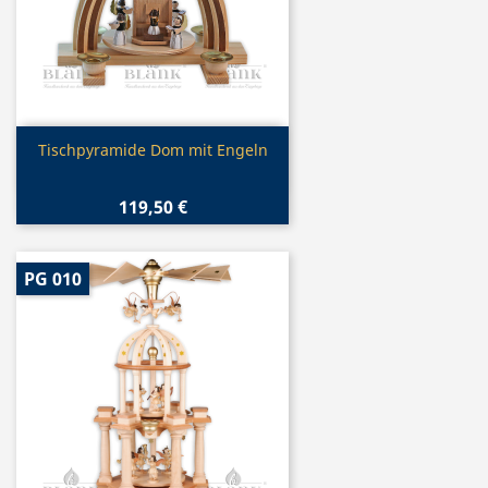
Vorschau

Tischpyramide Dom mit Engeln
119,50 €
PG 010