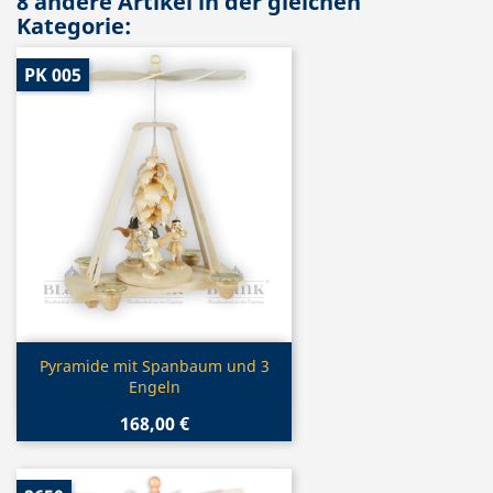
8 andere Artikel in der gleichen
Kategorie:
PK 005
Vorschau

Pyramide mit Spanbaum und 3
Engeln
168,00 €