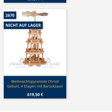
2670
NICHT AUF LAGER
Vorschau

Weihnachtspyramide Christi
Geburt, 4 Etagen mit Barockzaun
619,50 €