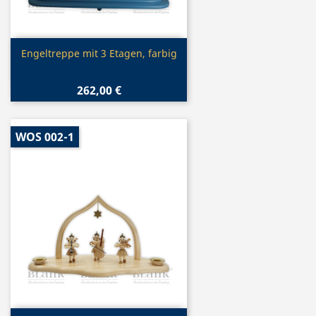
Vorschau

Engeltreppe mit 3 Etagen, farbig
262,00 €
WOS 002-1