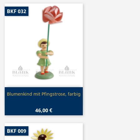
BKF 032
Vorschau

Blumenkind mit Pfingstrose, farbig
46,00 €
BKF 009