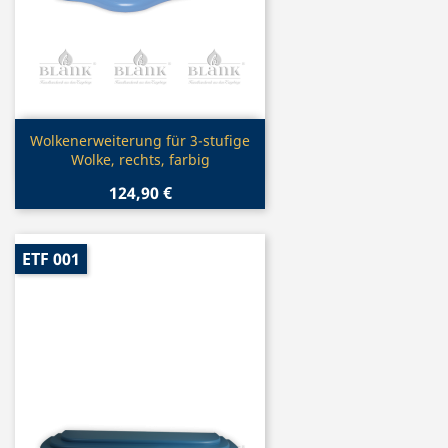
Vorschau

Wolkenerweiterung für 3-stufige
Wolke, rechts, farbig
124,90 €
ETF 001