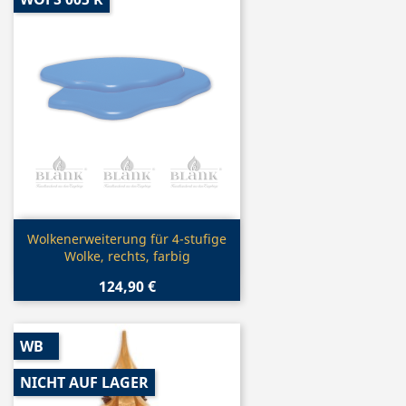
Vorschau

Wolkenerweiterung für 4-stufige
Wolke, rechts, farbig
124,90 €
WB
NICHT AUF LAGER