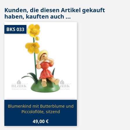
Kunden, die diesen Artikel gekauft
haben, kauften auch ...
BKS 033
Vorschau

Blumenkind mit Butterblume und
Piccoloflöte, sitzend
49,00 €