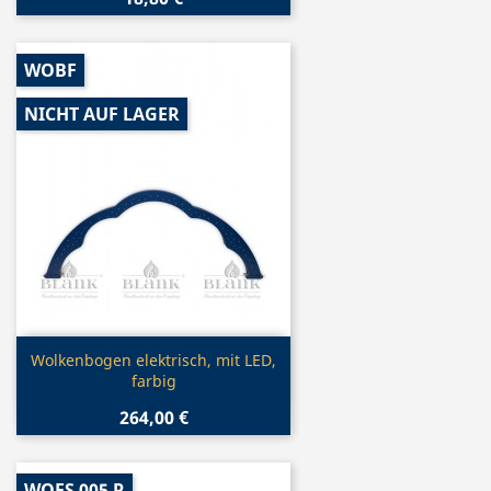
WOBF
NICHT AUF LAGER
Vorschau

Wolkenbogen elektrisch, mit LED,
farbig
264,00 €
WOFS 005 R