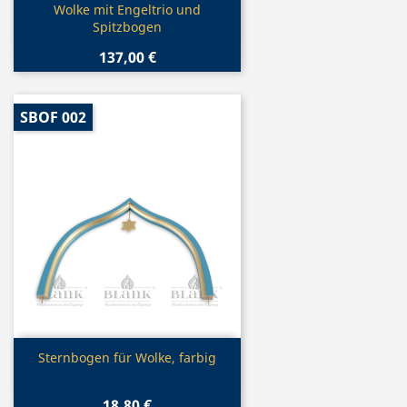
Vorschau

Wolke mit Engeltrio und
Spitzbogen
137,00 €
SBOF 002
Vorschau

Sternbogen für Wolke, farbig
18,80 €