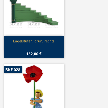
Vorschau

Engelstufen, grün, rechts
152,00 €
BKF 028