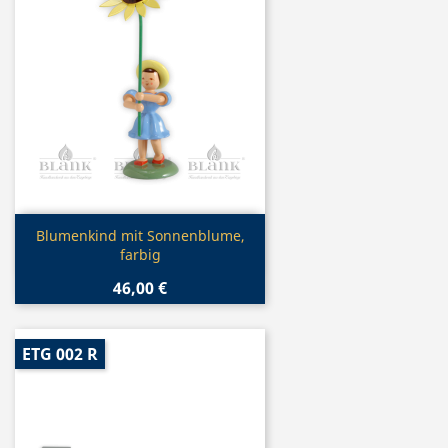
Vorschau

Blumenkind mit Sonnenblume,
farbig
46,00 €
ETG 002 R