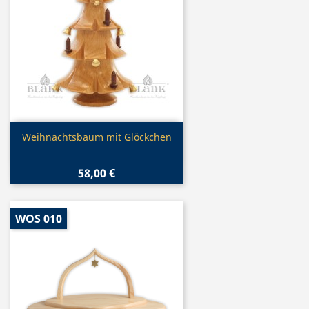
Vorschau

Weihnachtsbaum mit Glöckchen
58,00 €
WOS 010