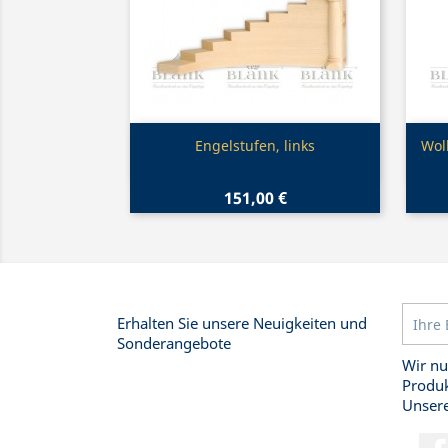
Vorschau

Engelstufen, links
Wol
151,00 €
Erhalten Sie unsere Neuigkeiten und
Sonderangebote
Wir nu
Produk
Unsere