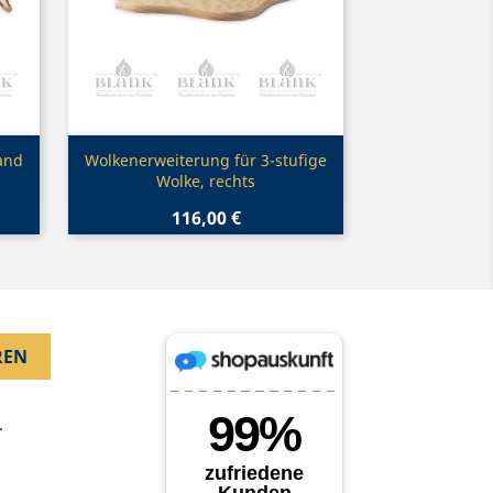
Vorschau

and
Wolkenerweiterung für 3-stufige
Wolke, rechts
116,00 €
.