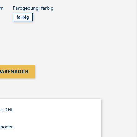
cm
Farbgebung: farbig
farbig
 WARENKORB
mit DHL
thoden