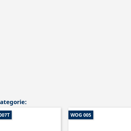
Kategorie:
007T
WOG 005