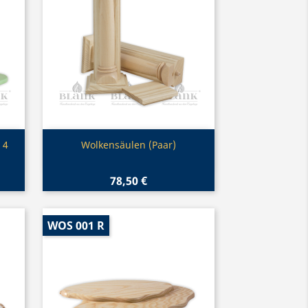
Vorschau

 4
Wolkensäulen (Paar)
78,50 €
WOS 001 R