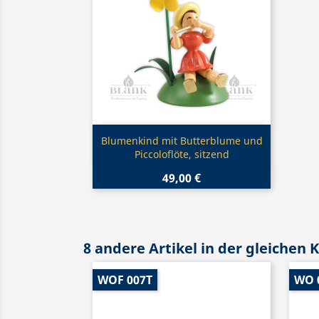
Vorschau

Blumenkind mit Butterblume und
Piccoloflöte, sitzend
49,00 €
8 andere Artikel in der gleichen 
WOF 007T
WO 