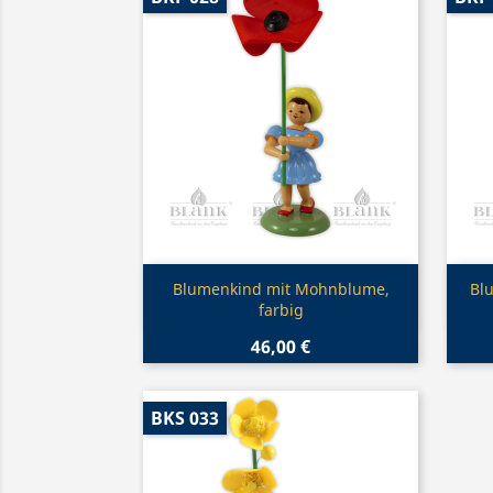
Vorschau

Blumenkind mit Mohnblume,
Blu
farbig
46,00 €
BKS 033