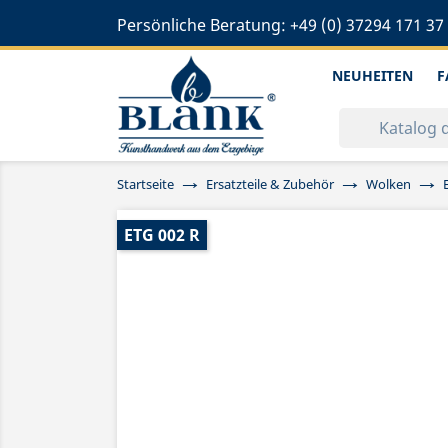
Persönliche Beratung:
+49 (0) 37294 171 37
NEUHEITEN
F
Startseite
Ersatzteile & Zubehör
Wolken
ETG 002 R