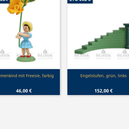
Vorschau
Vorschau


menkind mit Freesie, farbig
Engelstufen, grün, links
46,00 €
152,00 €