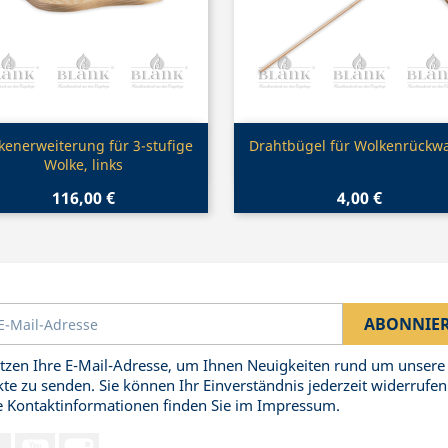
Vorschau
Vorschau


kenerweiterung für 3-stufige
Drahtbügel für Wolkenrückw
Wolke, links
116,00 €
4,00 €
tzen Ihre E-Mail-Adresse, um Ihnen Neuigkeiten rund um unsere
te zu senden. Sie können Ihr Einverständnis jederzeit widerrufen
 Kontaktinformationen finden Sie im Impressum.
Facebook
YouTube
Instagram