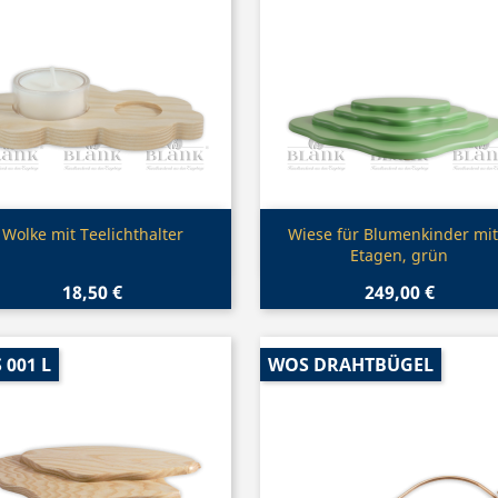
Vorschau
Vorschau


Wolke mit Teelichthalter
Wiese für Blumenkinder mit
Etagen, grün
18,50 €
249,00 €
 001 L
WOS DRAHTBÜGEL