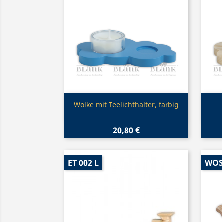
Vorschau

Wolke mit Teelichthalter, farbig
20,80 €
ET 002 L
WOS