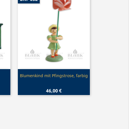
Vorschau

Blumenkind mit Pfingstrose, farbig
46,00 €