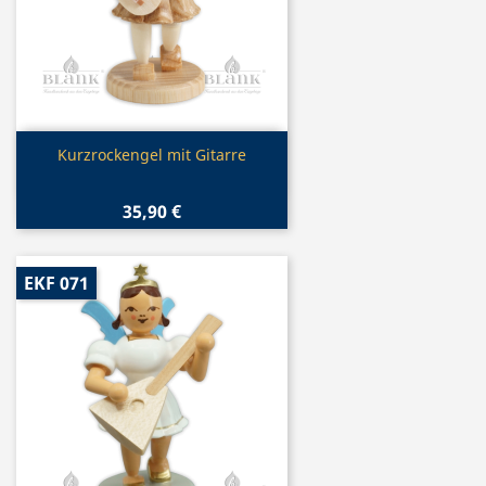
Vorschau

Kurzrockengel mit Gitarre
35,90 €
EKF 071