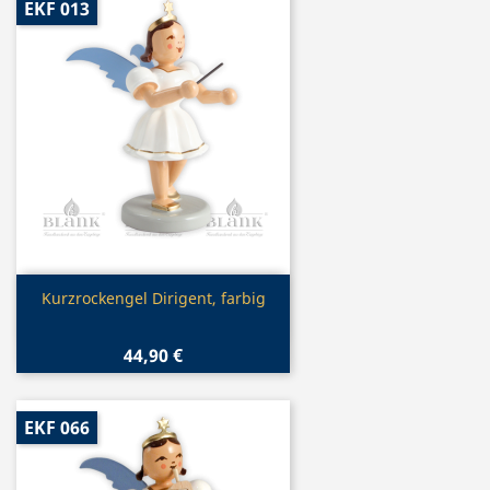
EKF 013
Vorschau

Kurzrockengel Dirigent, farbig
44,90 €
EKF 066