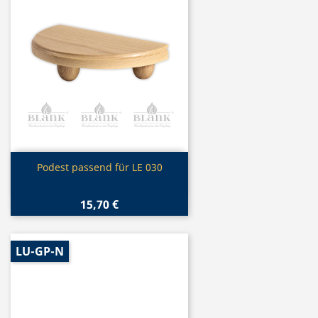
Vorschau

Podest passend für LE 030
15,70 €
LU-GP-N