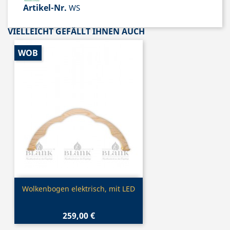
Artikel-Nr.
WS
VIELLEICHT GEFÄLLT IHNEN AUCH
WOB
Vorschau

Wolkenbogen elektrisch, mit LED
259,00 €