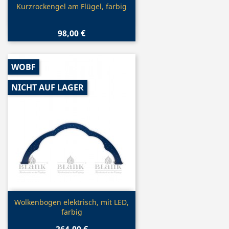
Vorschau

Kurzrockengel am Flügel, farbig
98,00 €
WOBF
NICHT AUF LAGER
Vorschau

Wolkenbogen elektrisch, mit LED,
farbig
264,00 €