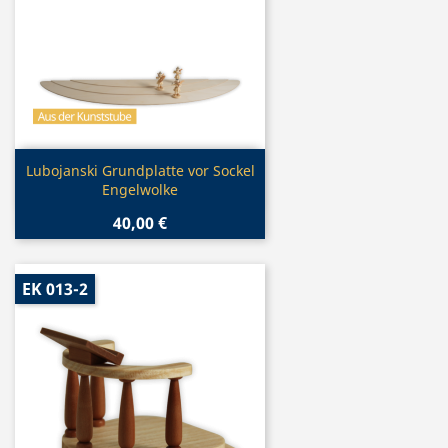
Vorschau

Lubojanski Grundplatte vor Sockel
Engelwolke
40,00 €
EK 013-2