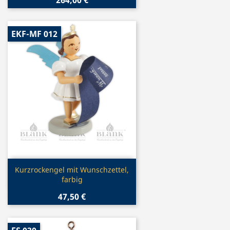
EKF-MF 012
Vorschau

Kurzrockengel mit Wunschzettel,
farbig
47,50 €