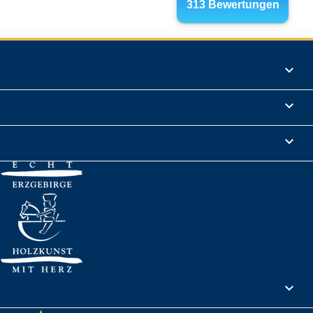
Produkte

Informationen

Rechtliches

Ihr Konto
