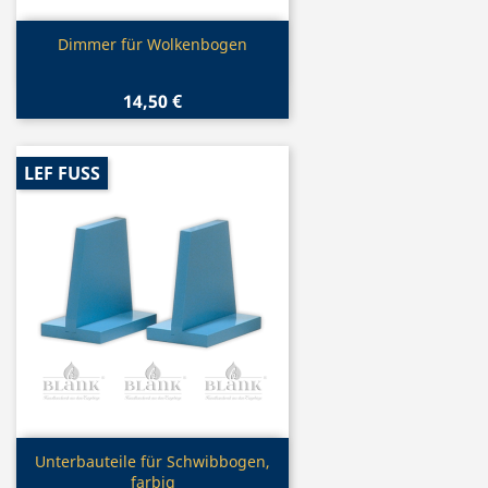
Vorschau

Dimmer für Wolkenbogen
14,50 €
LEF FUSS
Vorschau

Unterbauteile für Schwibbogen,
farbig