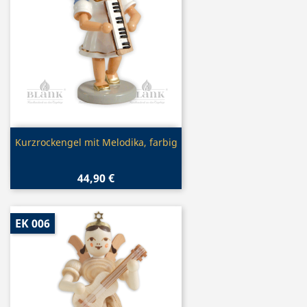
Vorschau

Kurzrockengel mit Melodika, farbig
44,90 €
EK 006