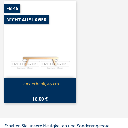
FB 45
NICHT AUF LAGER
Vorschau

Fensterbank, 45 cm
16,00 €
Erhalten Sie unsere Neuigkeiten und Sonderangebote