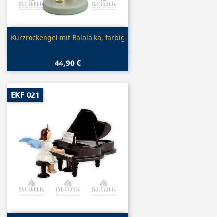
Vorschau

Kurzrockengel mit Balalaika, farbig
44,90 €
EKF 021