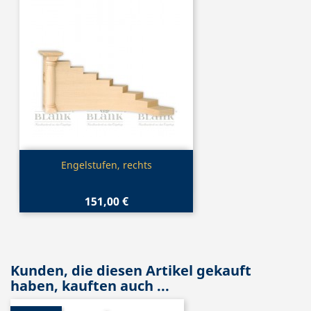
Vorschau

Engelstufen, rechts
151,00 €
Kunden, die diesen Artikel gekauft
haben, kauften auch ...