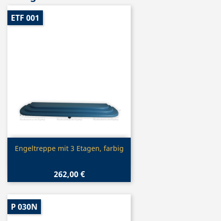
ETF 001
Vorschau

Engeltreppe mit 3 Etagen, farbig
262,00 €
P 030N