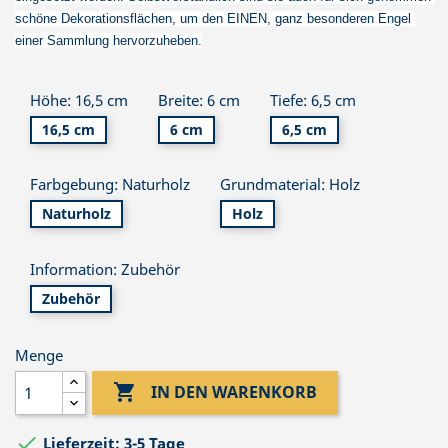
schöne Dekorationsflächen, um den EINEN, ganz besonderen Engel 
einer Sammlung hervorzuheben.
Höhe: 16,5 cm
Breite: 6 cm
Tiefe: 6,5 cm
16,5 cm
6 cm
6,5 cm
Farbgebung: Naturholz
Grundmaterial: Holz
Naturholz
Holz
Information: Zubehör
Zubehör
Menge

IN DEN WARENKORB

Lieferzeit: 3-5 Tage