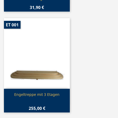
31,90 €
ET 001
Vorschau

Engeltreppe mit 3 Etagen
255,00 €