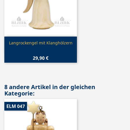
Vorschau

Langrockengel mit Klanghölzern
29,90 €
8 andere Artikel in der gleichen
Kategorie:
ELM 047