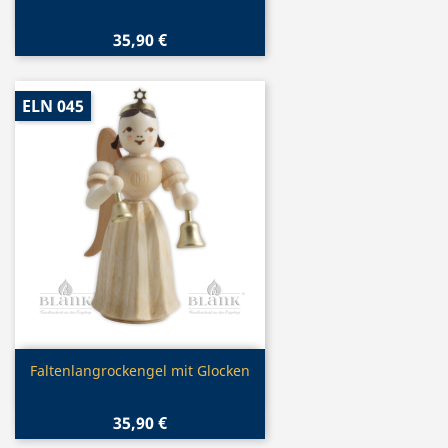
35,90 €
ELN 045
Vorschau

Faltenlangrockengel mit Glocken
35,90 €