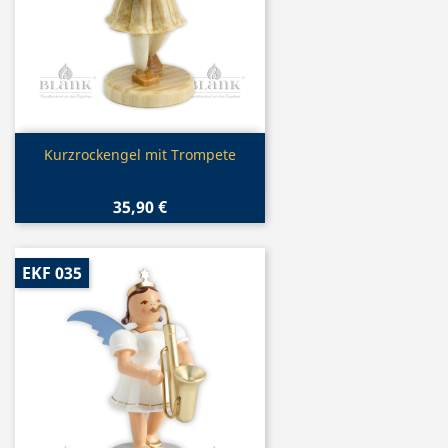
Vorschau

Kurzrockengel mit Trompete
35,90 €
EKF 035