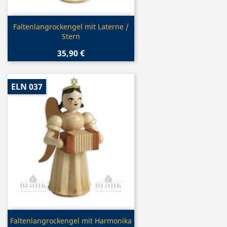
Vorschau

Faltenlangrockengel mit Laterne /
Stern
35,90 €
ELN 037
Vorschau

Faltenlangrockengel mit Harmonika