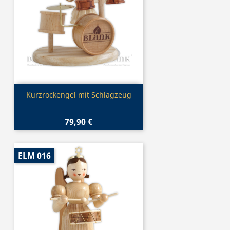
Vorschau

Kurzrockengel mit Schlagzeug
79,90 €
ELM 016