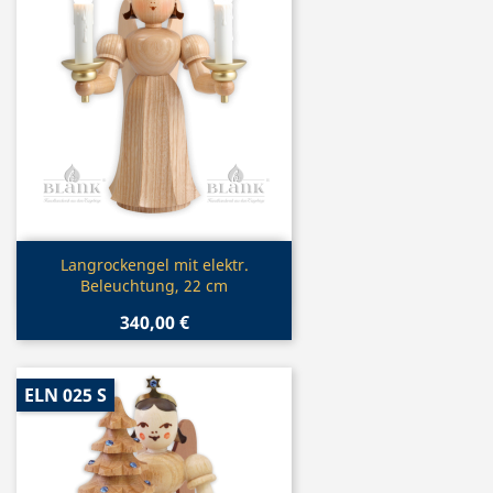
Vorschau

Langrockengel mit elektr.
Beleuchtung, 22 cm
340,00 €
ELN 025 S