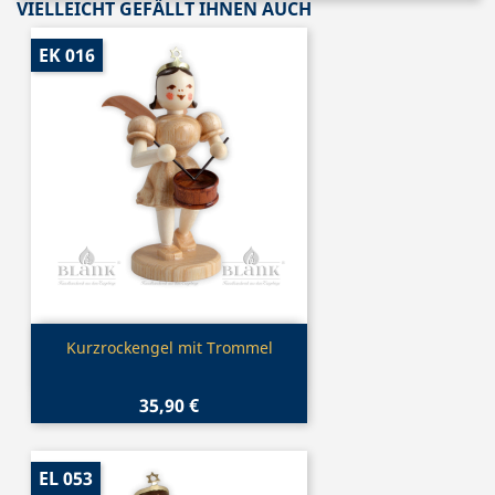
VIELLEICHT GEFÄLLT IHNEN AUCH
EK 016
Vorschau

Kurzrockengel mit Trommel
35,90 €
EL 053