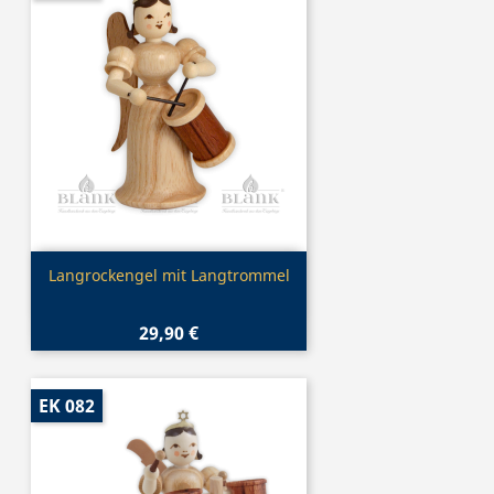
Vorschau

Langrockengel mit Langtrommel
29,90 €
EK 082