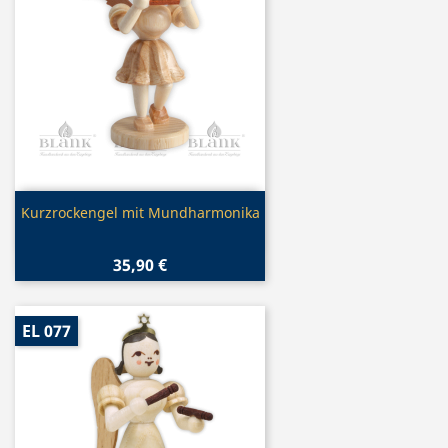
Vorschau

Kurzrockengel mit Mundharmonika
35,90 €
EL 077