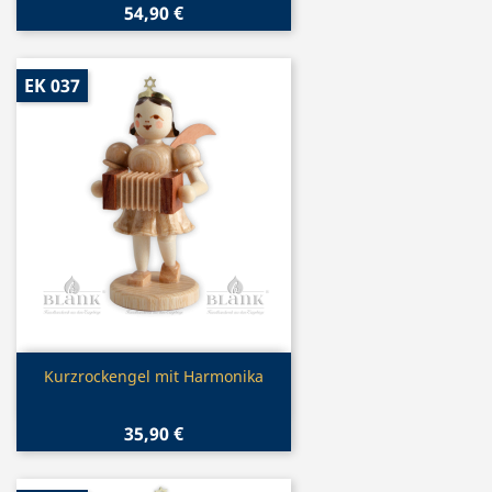
54,90 €
EK 037
Vorschau

Kurzrockengel mit Harmonika
35,90 €