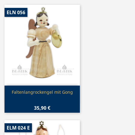
ELN 056
Vorschau

Faltenlangrockengel mit Gong
35,90 €
ELM 024 E