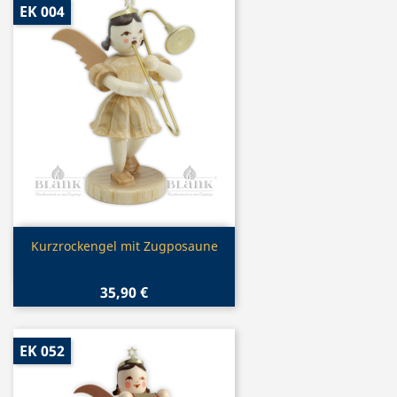
EK 004
Vorschau

Kurzrockengel mit Zugposaune
35,90 €
EK 052