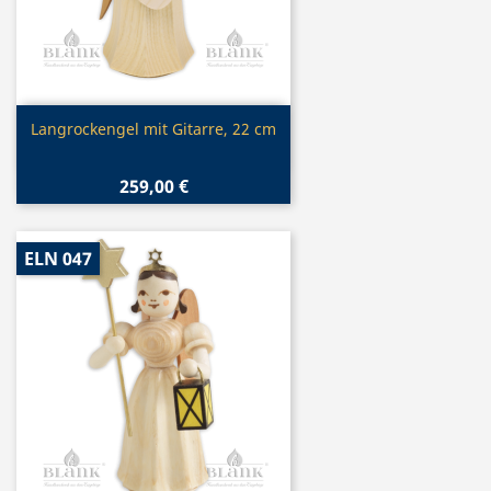
Vorschau

Langrockengel mit Gitarre, 22 cm
259,00 €
ELN 047