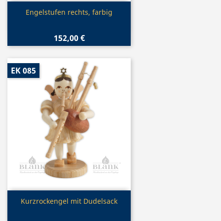
Vorschau

Engelstufen rechts, farbig
152,00 €
EK 085
Vorschau

Kurzrockengel mit Dudelsack