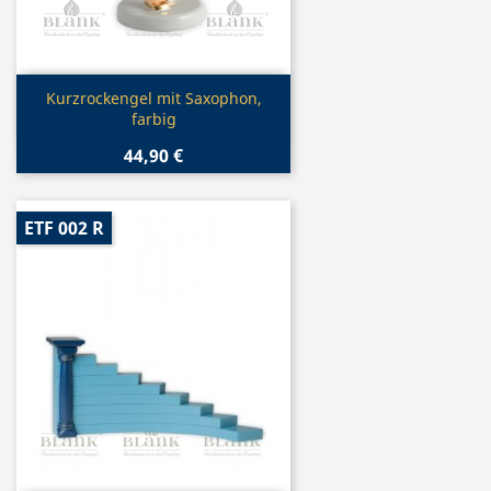
Vorschau

Kurzrockengel mit Saxophon,
farbig
44,90 €
ETF 002 R