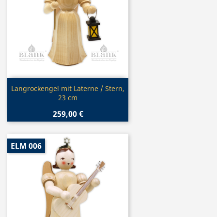
Vorschau

Langrockengel mit Laterne / Stern,
23 cm
259,00 €
ELM 006