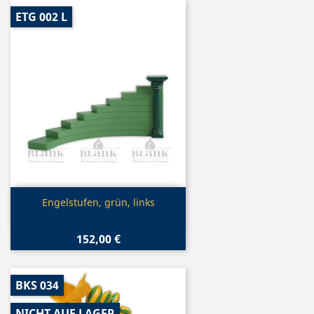
ETG 002 L
Vorschau

Engelstufen, grün, links
152,00 €
BKS 034
NICHT AUF LAGER