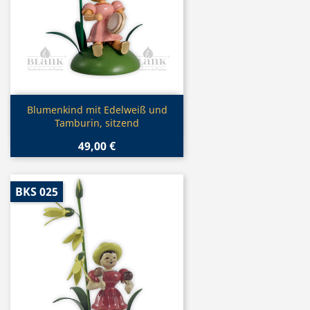
Vorschau

Blumenkind mit Edelweiß und
Tamburin, sitzend
49,00 €
BKS 025