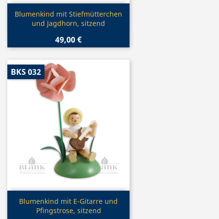
Vorschau

Blumenkind mit Stiefmütterchen
und Jagdhorn, sitzend
49,00 €
BKS 032
Vorschau

Blumenkind mit E-Gitarre und
Pfingstrose, sitzend