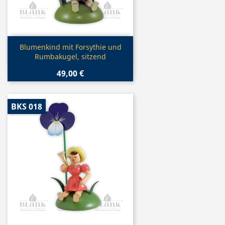
Vorschau

Blumenkind mit Forsythie und
Rumbakugel, sitzend
49,00 €
BKS 018