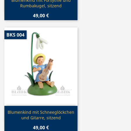
Vorschau

Blumenkind mit Forsythie und
Rumbakugel, sitzend
49,00 €
BKS 004
Vorschau

Blumenkind mit Schneeglöckchen
und Gitarre, sitzend
49,00 €