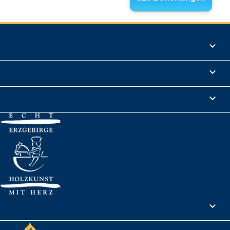
Produkte

Informationen

Rechtliches

Ihr Konto
