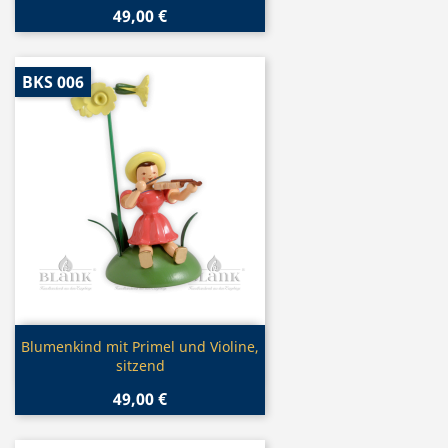
49,00 €
BKS 006
Vorschau

Blumenkind mit Primel und Violine,
sitzend
49,00 €