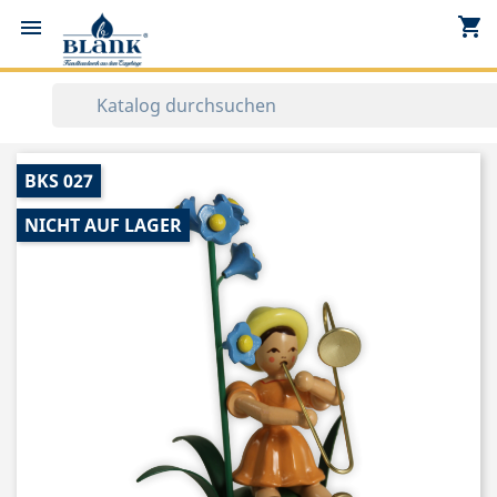
shopping_cart


BKS 027
NICHT AUF LAGER