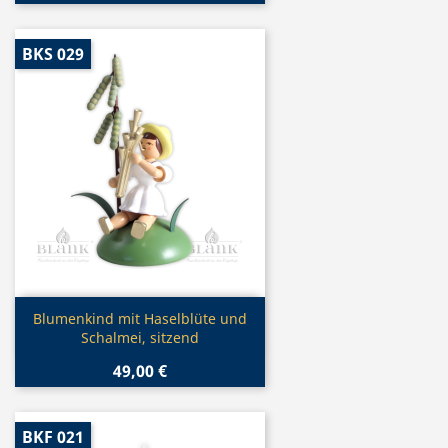
BKS 029
Vorschau

Blumenkind mit Haselblüte und
Schalmei, sitzend
49,00 €
BKF 021