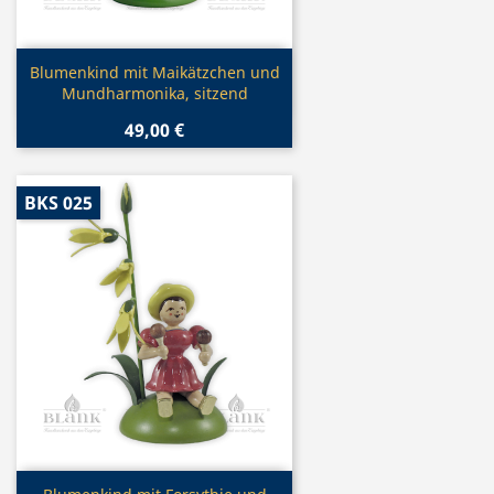
Vorschau

Blumenkind mit Maikätzchen und
Mundharmonika, sitzend
49,00 €
BKS 025