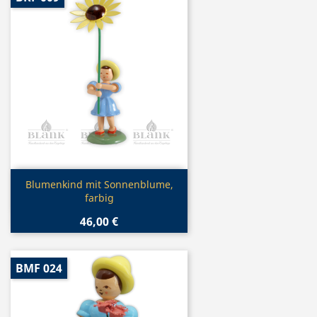
Vorschau

Blumenkind mit Sonnenblume,
farbig
46,00 €
BMF 024