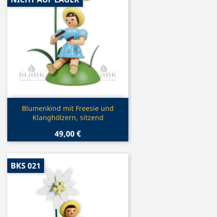
Vorschau

Blumenkind mit Freesie und
Klanghölzern, sitzend
49,00 €
BKS 021