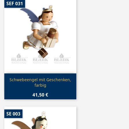
SEF 031
Vorschau

Schwebeengel mit Geschenken,
farbig
41,50 €
SE 003