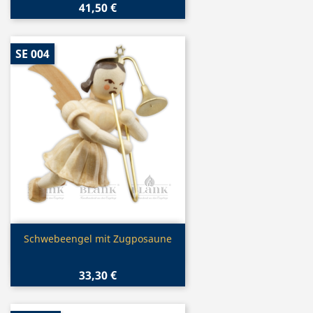
41,50 €
SE 004
Vorschau

Schwebeengel mit Zugposaune
33,30 €