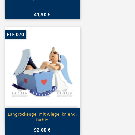
41,50 €
ELF 070
Vorschau

Langrockengel mit Wiege, kniend,
farbig
92,00 €