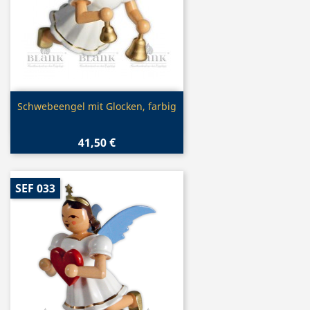
Vorschau

Schwebeengel mit Glocken, farbig
41,50 €
SEF 033