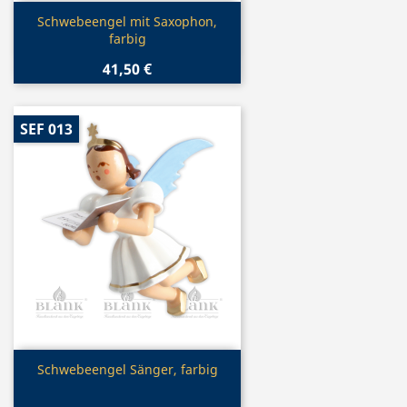
Vorschau

Schwebeengel mit Saxophon,
farbig
41,50 €
SEF 013
Vorschau

Schwebeengel Sänger, farbig