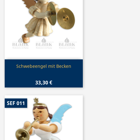
Vorschau

Schwebeengel mit Becken
33,30 €
SEF 011