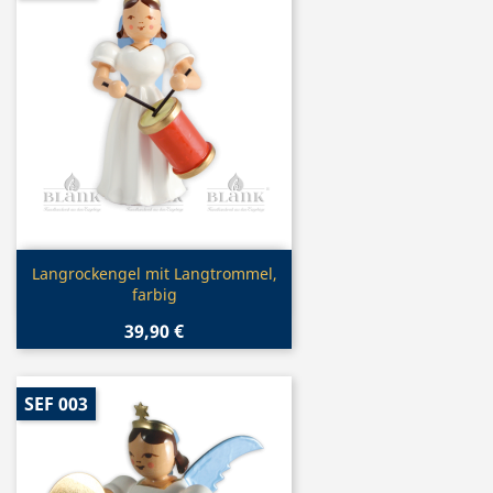
Vorschau

Langrockengel mit Langtrommel,
farbig
39,90 €
SEF 003