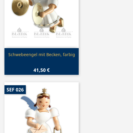
Vorschau

Schwebeengel mit Becken, farbig
41,50 €
SEF 026