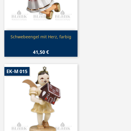
Vorschau

Schwebeengel mit Herz, farbig
41,50 €
EK-M 015