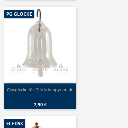
PG GLOCKE
Vorschau

Glasglocke für Glöckchenpyramide
7,50 €
ELF 053