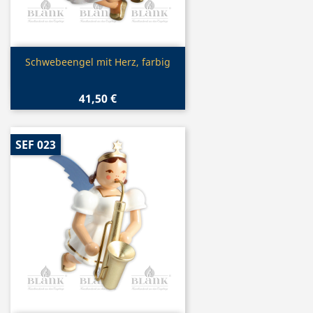
Vorschau

Schwebeengel mit Herz, farbig
41,50 €
SEF 023