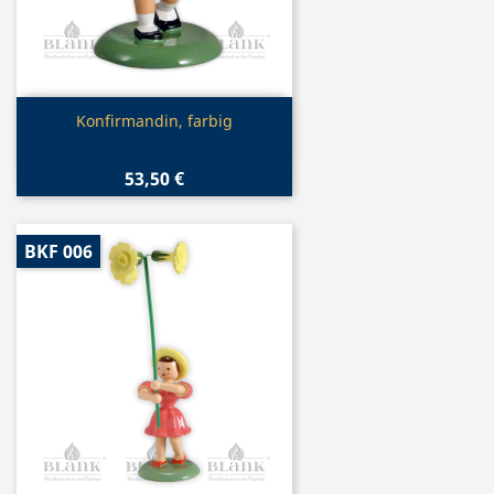
Vorschau

Konfirmandin, farbig
53,50 €
BKF 006