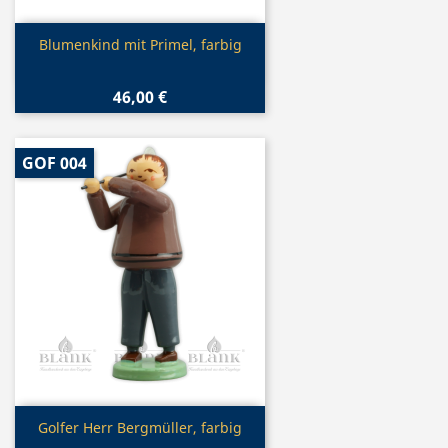
Vorschau

Blumenkind mit Primel, farbig
46,00 €
GOF 004
Vorschau

Golfer Herr Bergmüller, farbig