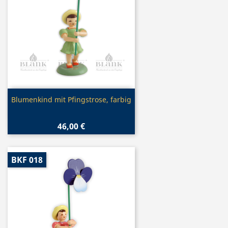
Vorschau

Blumenkind mit Pfingstrose, farbig
46,00 €
BKF 018