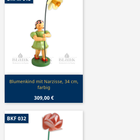
Vorschau

Blumenkind mit Narzisse, 34 cm,
farbig
309,00 €
BKF 032