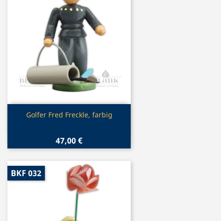
Vorschau

Golfer Fred Freckle, farbig
47,00 €
BKF 032