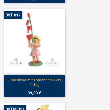
BKF 017
Vorschau

Blumenkind mit Tränendem Herz,
farbig
39,00 €
BKFM 013