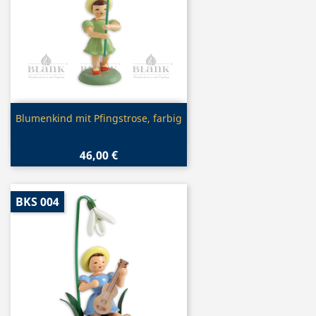
Vorschau

Blumenkind mit Pfingstrose, farbig
46,00 €
BKS 004