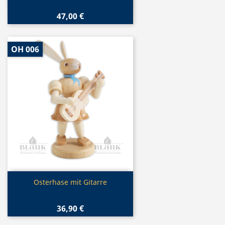
47,00 €
OH 006
Vorschau

Osterhase mit Gitarre
36,90 €