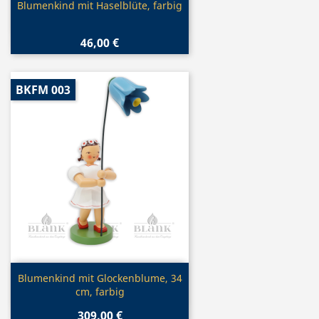
Vorschau

Blumenkind mit Haselblüte, farbig
46,00 €
BKFM 003
Vorschau

Blumenkind mit Glockenblume, 34
cm, farbig
309,00 €