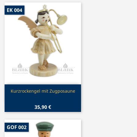
EK 004
Vorschau

Kurzrockengel mit Zugposaune
35,90 €
GOF 002