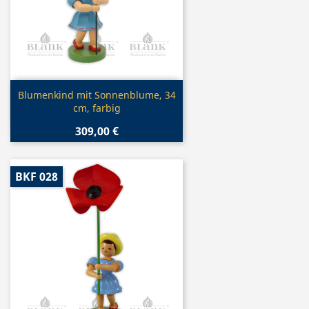
Vorschau

Blumenkind mit Sonnenblume, 34
cm, farbig
309,00 €
BKF 028