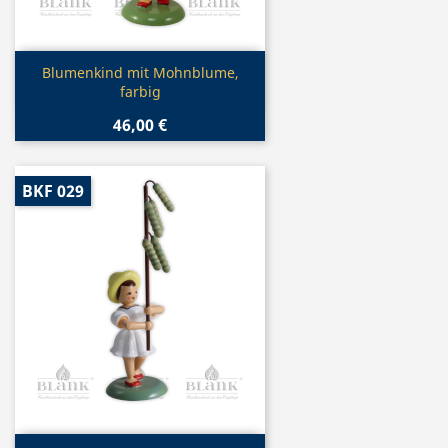
Vorschau

Blumenkind mit Mohnblume,
farbig
46,00 €
BKF 029