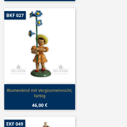
BKF 027
Vorschau

Blumenkind mit Vergissmeinnicht,
farbig
46,00 €
EKF 049