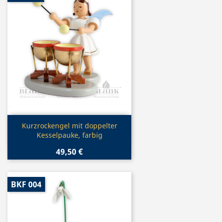
Vorschau

Kurzrockengel mit doppelter
Kesselpauke, farbig
49,50 €
BKF 004