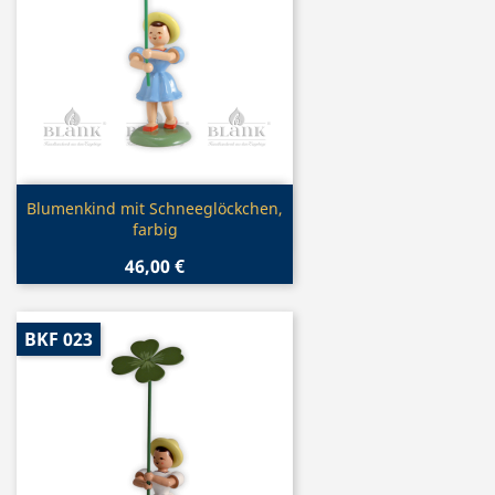
Vorschau

Blumenkind mit Schneeglöckchen,
farbig
46,00 €
BKF 023