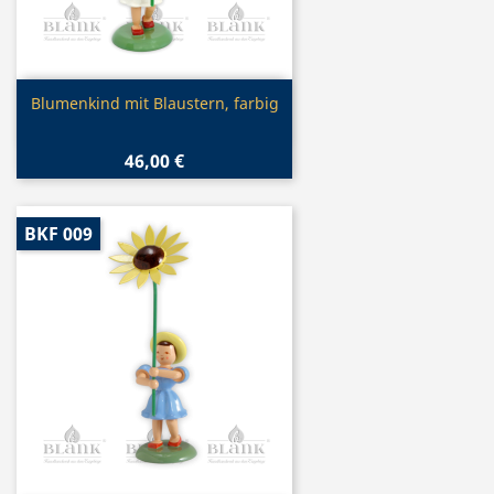
Vorschau

Blumenkind mit Blaustern, farbig
46,00 €
BKF 009