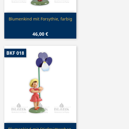
Vorschau

Blumenkind mit Forsythie, farbig
46,00 €
BKF 018