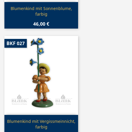
Vorschau

Blumenkind mit Sonnenblume,
farbig
46,00 €
BKF 027
Vorschau

Blumenkind mit Vergissmeinnicht,
farbig