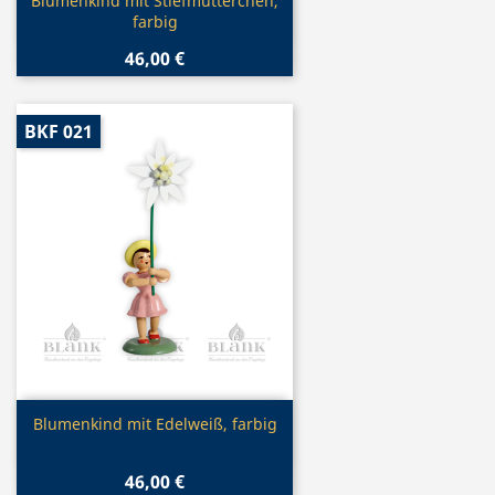
Vorschau

Blumenkind mit Stiefmütterchen,
farbig
46,00 €
BKF 021
Vorschau

Blumenkind mit Edelweiß, farbig
46,00 €