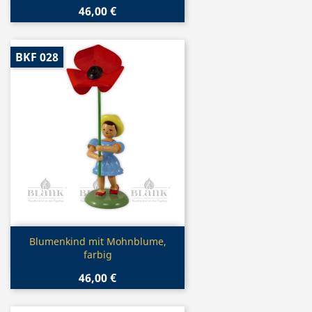
46,00 €
BKF 028
Vorschau

Blumenkind mit Mohnblume,
farbig
46,00 €