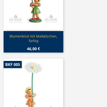
Vorschau

Blumenkind mit Maikätzchen,
farbig
46,00 €
BKF 005