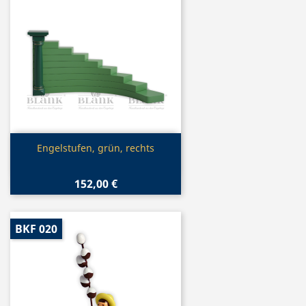
Vorschau

Engelstufen, grün, rechts
152,00 €
BKF 020