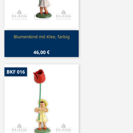
Vorschau

Blumenkind mit Klee, farbig
46,00 €
BKF 016