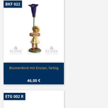
BKF 022
Vorschau

Blumenkind mit Enzian, farbig
46,00 €
ETG 002 R