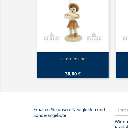
Vorschau

Laternenkind
30,00 €
Erhalten Sie unsere Neuigkeiten und
Sonderangebote
Wir nu
Produk