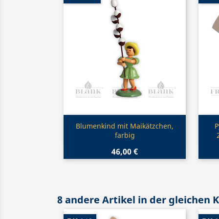
Vorschau

Blumenkind mit Maikätzchen,
P
farbig
46,00 €
8 andere Artikel in der gleichen 