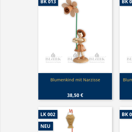
BK 013
BK 
Vorschau

Blumenkind mit Narzisse
Blum
38,50 €
LK 002
BK 
NEU