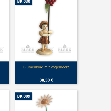
BK 030
Vorschau

Blumenkind mit Vogelbeere
38,50 €
BK 009