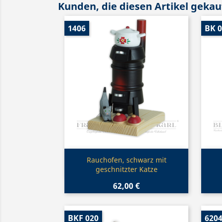
Kunden, die diesen Artikel gekauf
1406
BK 
Vorschau

Rauchofen, schwarz mit
geschnitzter Katze
62,00 €
BKF 020
620