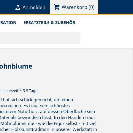
shopping_cart


Warenkorb
(0)
Anmelden
ORATION
ERSATZTEILE & ZUBEHÖR
Mohnblume
Lieferzeit:* 3-5 Tage
d hat sich schick gemacht, um einen
rreichen. Es trägt sein schönstes
eitetem Naturholz, auf dessen Oberfläche sich
aterials bewundern lässt. In den Händen trägt
 Mohnblume, die - wie die Figur selbst - mit viel
scher Holzkunsttradition in unserer Werkstatt in