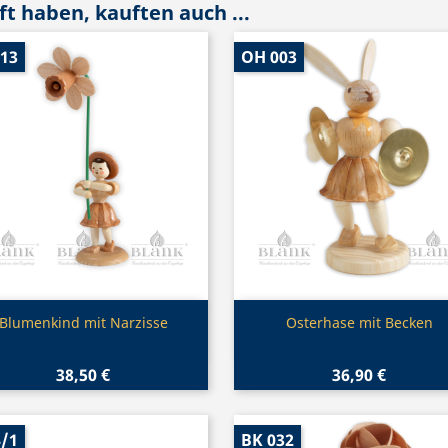
t haben, kauften auch ...
013
OH 003
Vorschau
Vorschau


Blumenkind mit Narzisse
Osterhase mit Becken
38,50 €
36,90 €
4/1
BK 032