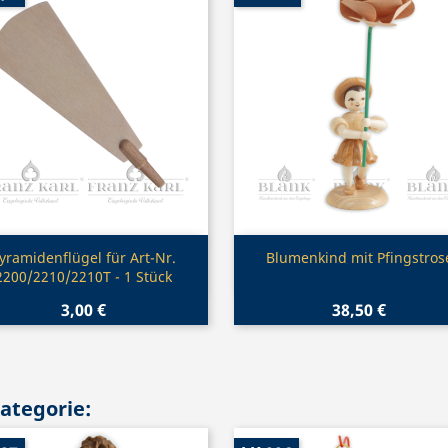
Vorschau
Vorschau


yramidenflügel für Art-Nr.
Blumenkind mit Pfingstros
2200/2210/2210T - 1 Stück
3,00 €
38,50 €
Kategorie: