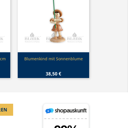
Vorschau

 cm
Blumenkind mit Sonnenblume
38,50 €
.