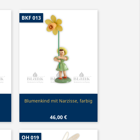
BKF 013
Vorschau

Blumenkind mit Narzisse, farbig
46,00 €
OH 019