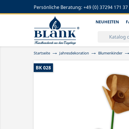
Persönliche Beratung:
+49 (0) 37294 171 37
NEUHEITEN
F
Startseite
Jahresdekoration
Blumenkinder
BK 028