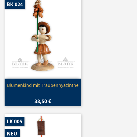
BK 024
Vorschau

Blumenkind mit Traubenhyazinthe
38,50 €
LK 005
NEU