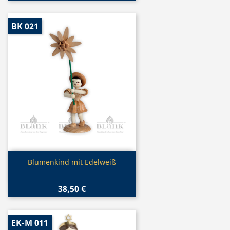
BK 021
Vorschau

Blumenkind mit Edelweiß
38,50 €
EK-M 011