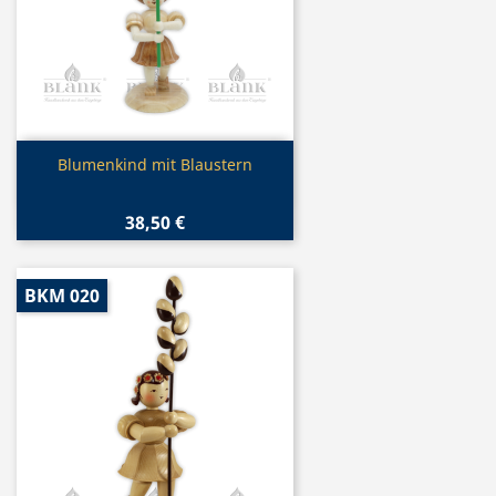
Vorschau

Blumenkind mit Blaustern
38,50 €
BKM 020