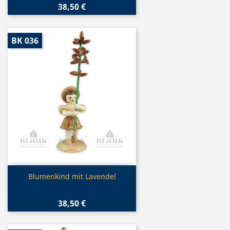
38,50 €
BK 036
Vorschau

Blumenkind mit Lavendel
38,50 €