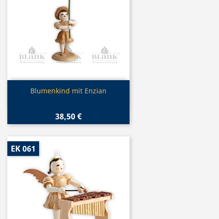
Vorschau

Blumenkind mit Enzian
38,50 €
EK 061