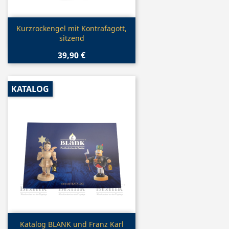
Vorschau

Kurzrockengel mit Kontrafagott,
sitzend
39,90 €
KATALOG
Vorschau

Katalog BLANK und Franz Karl