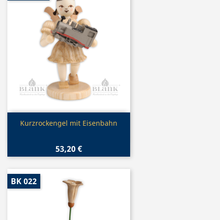
Vorschau

Kurzrockengel mit Eisenbahn
53,20 €
BK 022