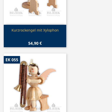
Vorschau

Kurzrockengel mit Xylophon
54,90 €
EK 055