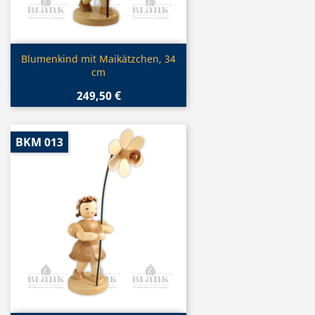
Vorschau

Blumenkind mit Maikätzchen, 34
cm
249,50 €
BKM 013