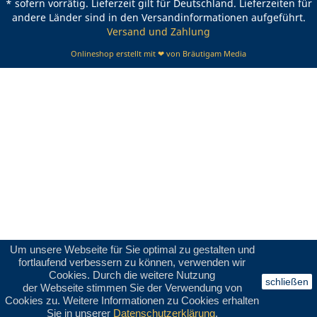
* sofern vorrätig. Lieferzeit gilt für Deutschland. Lieferzeiten für
andere Länder sind in den Versandinformationen aufgeführt.
Versand und Zahlung
Onlineshop erstellt mit ❤ von Bräutigam Media
Um unsere Webseite für Sie optimal zu gestalten und
fortlaufend verbessern zu können, verwenden wir
Cookies. Durch die weitere Nutzung
schließen
der Webseite stimmen Sie der Verwendung von
Cookies zu. Weitere Informationen zu Cookies erhalten
Sie in unserer
Datenschutzerklärung
.