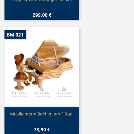

299,00 €
BM 021
Vorschau

Musikantenmädchen am Flügel
78,90 €