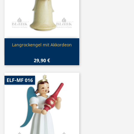
Vorschau

Langrockengel mit Akkordeon
29,90 €
ELF-MF 016