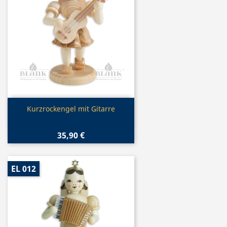
Vorschau

Kurzrockengel mit Gitarre
35,90 €
EL 012