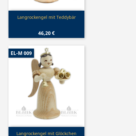
Vorschau

Langrockengel mit Teddybär
46,20 €
EL-M 009
Vorschau

Langrockengel mit Glöckchen