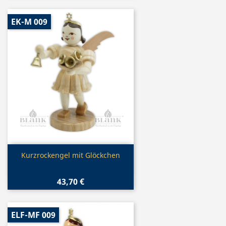
EK-M 009
Vorschau

Kurzrockengel mit Glöckchen
43,70 €
ELF-MF 009