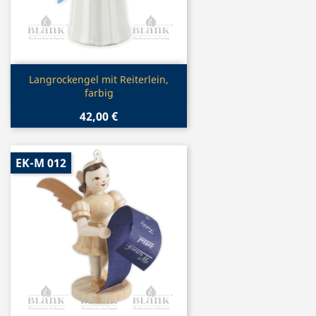
Vorschau

Langrockengel mit Reiterlein,
farbig
42,00 €
EK-M 012