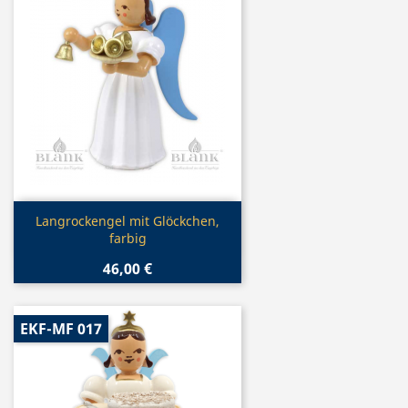
Vorschau

Langrockengel mit Glöckchen,
farbig
46,00 €
EKF-MF 017