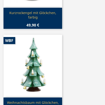
Vorschau

Kurzrockengel mit Glöckchen,
farbig
49,90 €
WBF
Vorschau

Weihnachtsbaum mit Glöckchen,