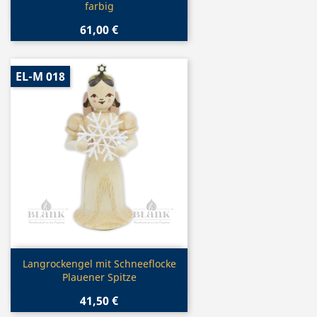
farbig
61,00 €
EL-M 018
Vorschau

Langrockengel mit Schneeflocke
Plauener Spitze
41,50 €