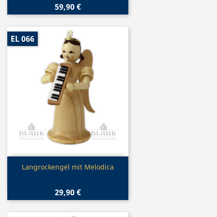
59,90 €
EL 066
Vorschau

Langrockengel mit Melodica
29,90 €