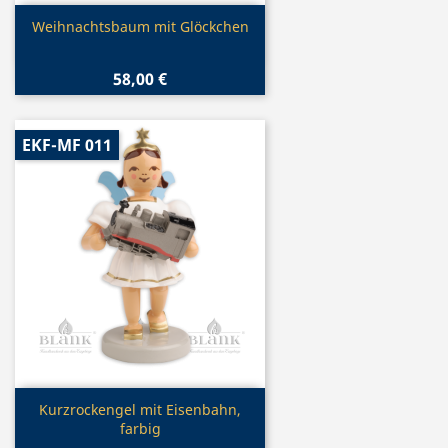
Vorschau

Weihnachtsbaum mit Glöckchen
58,00 €
EKF-MF 011
Vorschau

Kurzrockengel mit Eisenbahn,
farbig