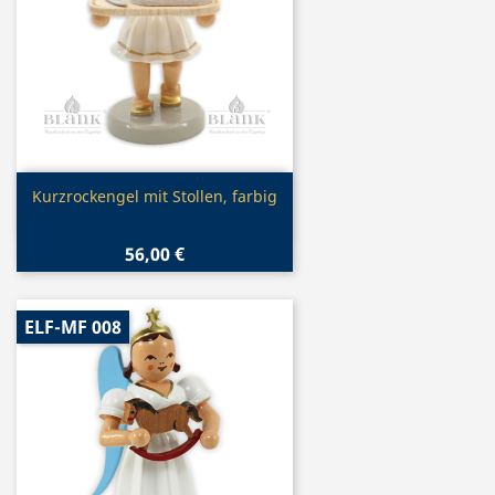
Vorschau

Kurzrockengel mit Stollen, farbig
56,00 €
ELF-MF 008