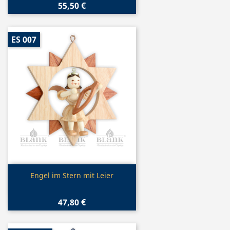
55,50 €
ES 007
Vorschau

Engel im Stern mit Leier
47,80 €