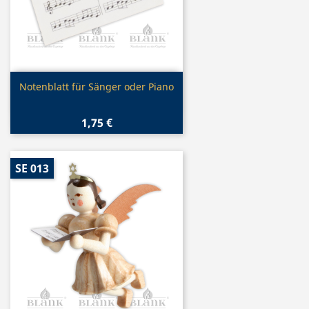
Vorschau

Notenblatt für Sänger oder Piano
1,75 €
SE 013