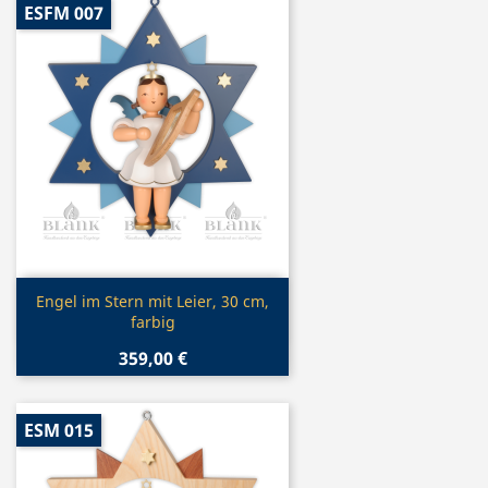
ESFM 007
Vorschau

Engel im Stern mit Leier, 30 cm,
farbig
359,00 €
ESM 015