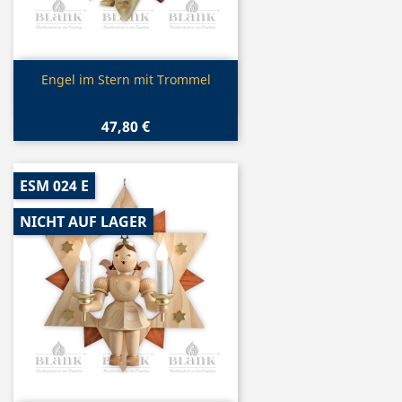
Vorschau

Engel im Stern mit Trommel
47,80 €
ESM 024 E
NICHT AUF LAGER