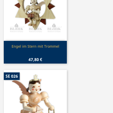
Vorschau

Engel im Stern mit Trommel
47,80 €
SE 026