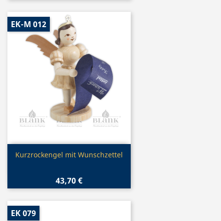
EK-M 012
Vorschau

Kurzrockengel mit Wunschzettel
43,70 €
EK 079