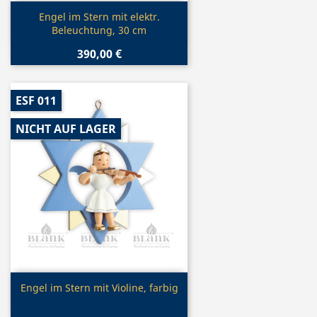
Vorschau

Engel im Stern mit elektr.
Beleuchtung, 30 cm
390,00 €
ESF 011
NICHT AUF LAGER
Vorschau

Engel im Stern mit Violine, farbig