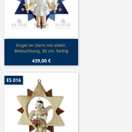
Vorschau

Engel im Stern mit elektr.
Beleuchtung, 30 cm, farbig
439,00 €
ES 016