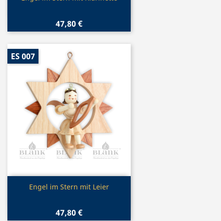
47,80 €
ES 007
Vorschau

Engel im Stern mit Leier
47,80 €