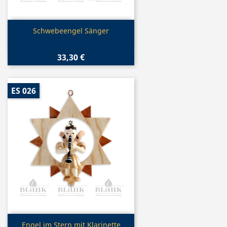
Vorschau

Schwebeengel Sänger
33,30 €
ES 026
Vorschau

Engel im Stern mit Klarinette