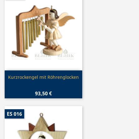
Vorschau

Kurzrockengel mit Röhrenglocken
93,50 €
ES 016