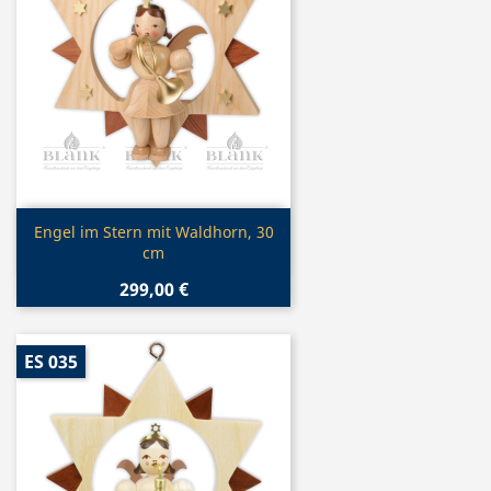
Vorschau

Engel im Stern mit Waldhorn, 30
cm
299,00 €
ES 035