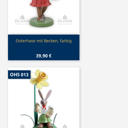
Vorschau

Osterhase mit Becken, farbig
39,90 €
OHS 013