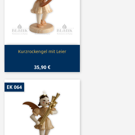
Vorschau

Kurzrockengel mit Leier
35,90 €
EK 064