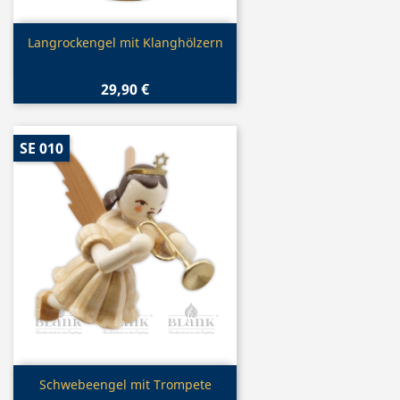
Vorschau

Langrockengel mit Klanghölzern
29,90 €
SE 010
Vorschau

Schwebeengel mit Trompete