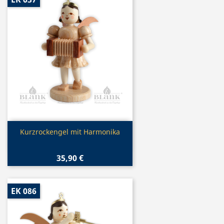
Vorschau

Kurzrockengel mit Harmonika
35,90 €
EK 086