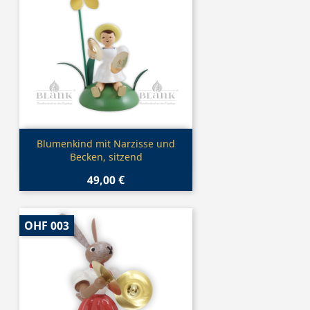
Vorschau

Blumenkind mit Narzisse und
Becken, sitzend
49,00 €
OHF 003