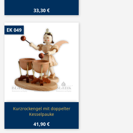
33,30 €
EK 049
Vorschau

Kurzrockengel mit doppelter
Kesselpauke
41,90 €