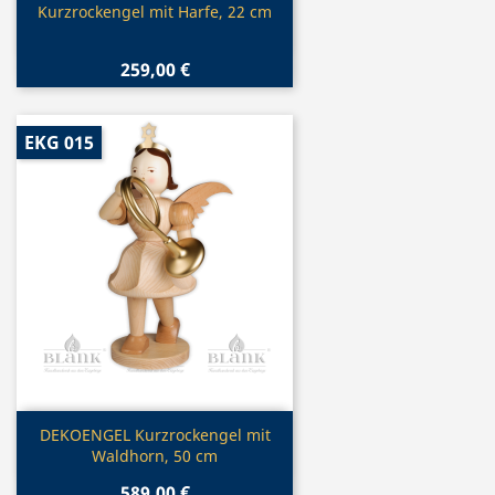
Vorschau

Kurzrockengel mit Harfe, 22 cm
259,00 €
EKG 015
Vorschau

DEKOENGEL Kurzrockengel mit
Waldhorn, 50 cm
589,00 €