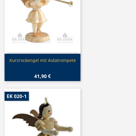
Vorschau

Kurzrockengel mit Aidatrompete
41,90 €
EK 020-1