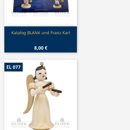
Vorschau

Katalog BLANK und Franz Karl
8,00 €
EL 077