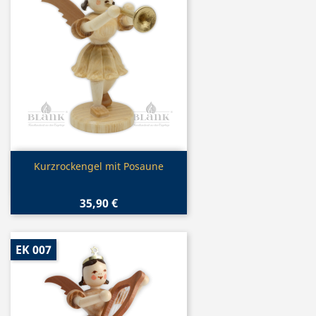
Vorschau

Kurzrockengel mit Posaune
35,90 €
EK 007