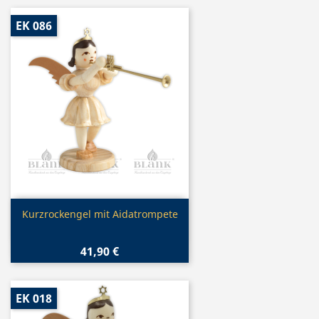
EK 086
Vorschau

Kurzrockengel mit Aidatrompete
41,90 €
EK 018