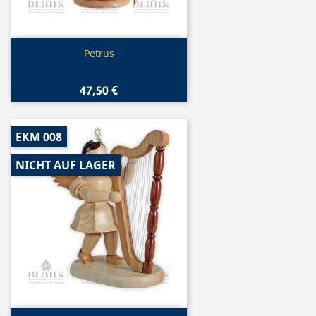
Vorschau

Petrus
47,50 €
EKM 008
NICHT AUF LAGER