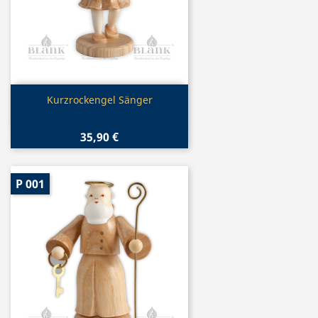
Vorschau

Kurzrockengel Sänger
35,90 €
P 001