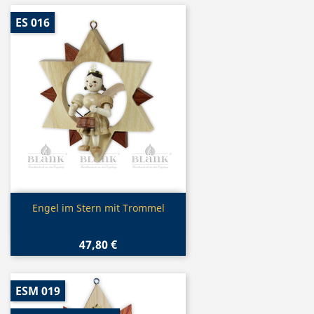
ES 016
Vorschau

Engel im Stern mit Trommel
47,80 €
ESM 019