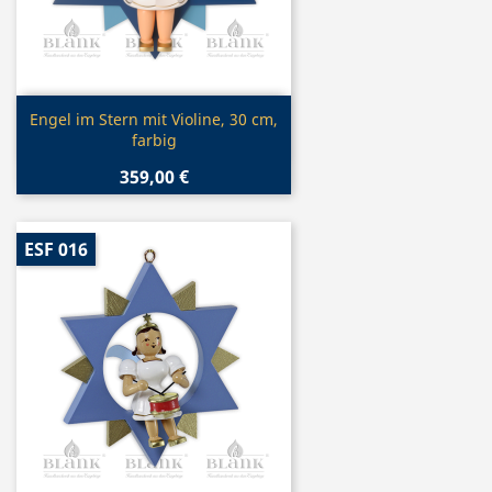
Vorschau

Engel im Stern mit Violine, 30 cm,
farbig
359,00 €
ESF 016