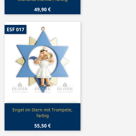
49,90 €
ESF 017
Vorschau

Engel im Stern mit Trompete,
farbig
55,50 €