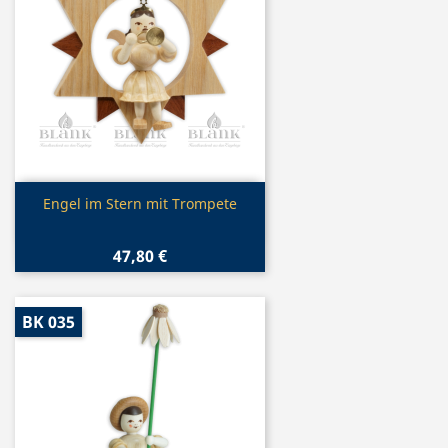
Vorschau

Engel im Stern mit Trompete
47,80 €
BK 035