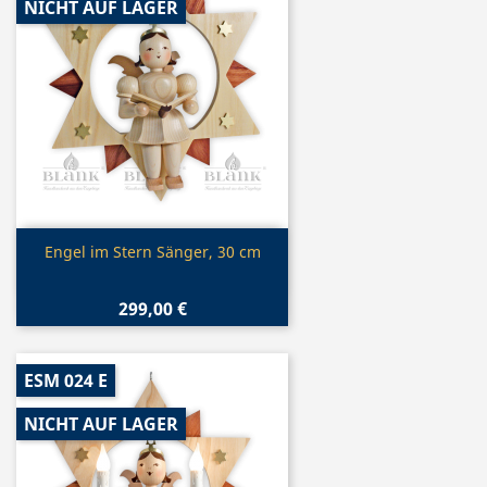
NICHT AUF LAGER
Vorschau

Engel im Stern Sänger, 30 cm
299,00 €
ESM 024 E
NICHT AUF LAGER