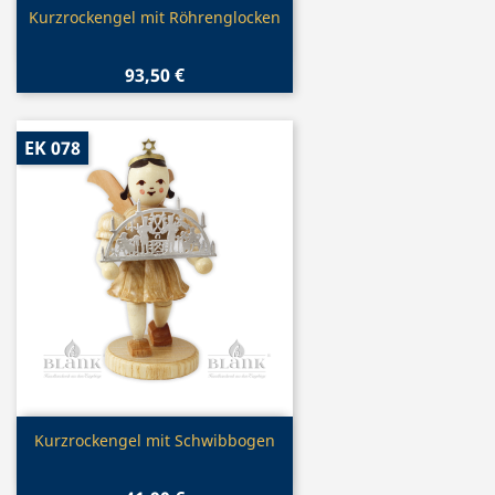
Vorschau

Kurzrockengel mit Röhrenglocken
93,50 €
EK 078
Vorschau

Kurzrockengel mit Schwibbogen