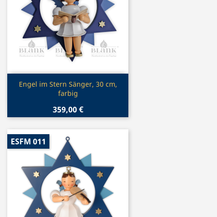
Vorschau

Engel im Stern Sänger, 30 cm,
farbig
359,00 €
ESFM 011