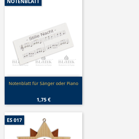
NOTENBLATT
Vorschau

Notenblatt für Sänger oder Piano
1,75 €
ES 017