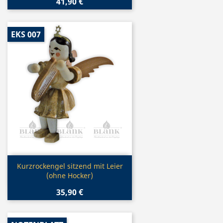
41,90 €
EKS 007
Vorschau

Kurzrockengel sitzend mit Leier
(ohne Hocker)
35,90 €