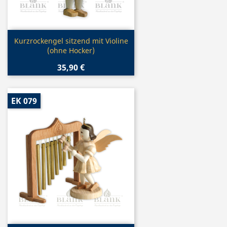
Vorschau

Kurzrockengel sitzend mit Violine
(ohne Hocker)
35,90 €
EK 079