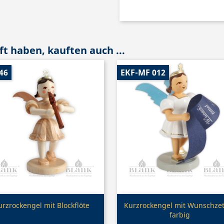
t haben, kauften auch ...
46
EKF-MF 012
Vorschau
Vorschau


urzrockengel mit Blockflöte
Kurzrockengel mit Wunschzet
farbig