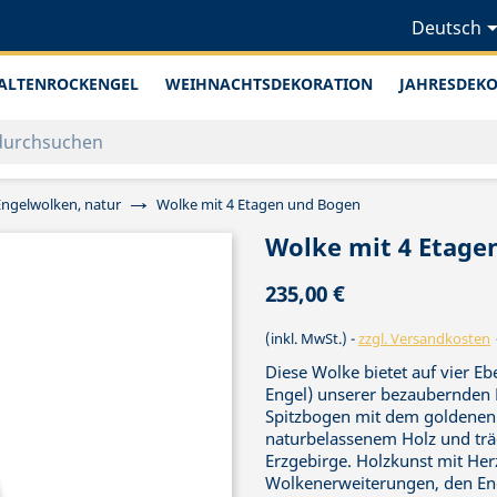
Deutsch
ALTENROCKENGEL
WEIHNACHTSDEKORATION
JAHRESDEK
Engelwolken, natur
Wolke mit 4 Etagen und Bogen
Wolke mit 4 Etage
235,00 €
(inkl. MwSt.)
zzgl. Versandkosten
Diese Wolke bietet auf vier Eb
Engel) unserer bezaubernden F
Spitzbogen mit dem goldenen 
naturbelassenem Holz und träg
Erzgebirge. Holzkunst mit He
Wolkenerweiterungen, den En