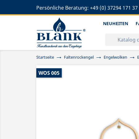
Persönliche Beratung:
+49 (0) 37294 171 37
NEUHEITEN
F
Startseite
Faltenrockengel
Engelwolken
WOS 005