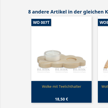
8 andere Artikel in der gleichen 
WO 007T
WO
Vorschau

Wolke mit Teelichthalter
Wol
18,50 €