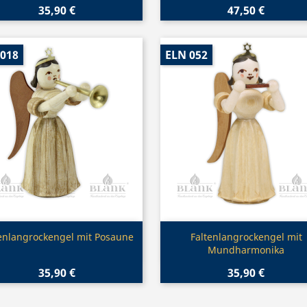
35,90 €
47,50 €
 018
ELN 052
Vorschau
Vorschau


enlangrockengel mit Posaune
Faltenlangrockengel mit
Mundharmonika
35,90 €
35,90 €