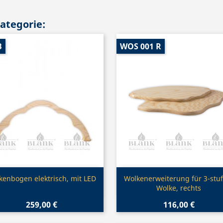
Kategorie:
B
WOS 001 R
Vorschau
Vorschau


kenbogen elektrisch, mit LED
Wolkenerweiterung für 3-stuf
Wolke, rechts
259,00 €
116,00 €