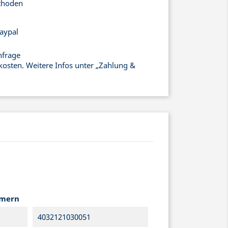
thoden
aypal
nfrage
kosten. Weitere Infos unter „Zahlung &
mmern
4032121030051