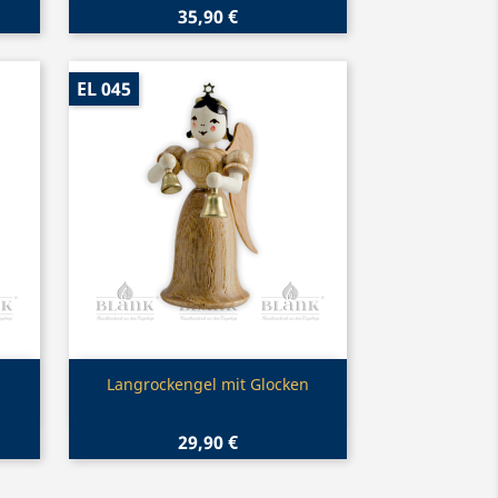
35,90 €
EL 045
Vorschau

Langrockengel mit Glocken
29,90 €