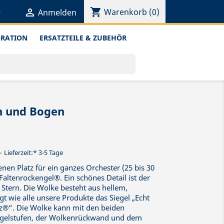
shopping_cart


Warenkorb
(0)
Anmelden
ORATION
ERSATZTEILE & ZUBEHÖR
n und Bogen
Lieferzeit:* 3-5 Tage
enen Platz für ein ganzes Orchester (25 bis 30
altenrockengel®. Ein schönes Detail ist der
Stern. Die Wolke besteht aus hellem,
t wie alle unsere Produkte das Siegel „Echt
rz®“. Die Wolke kann mit den beiden
gelstufen, der Wolkenrückwand und dem