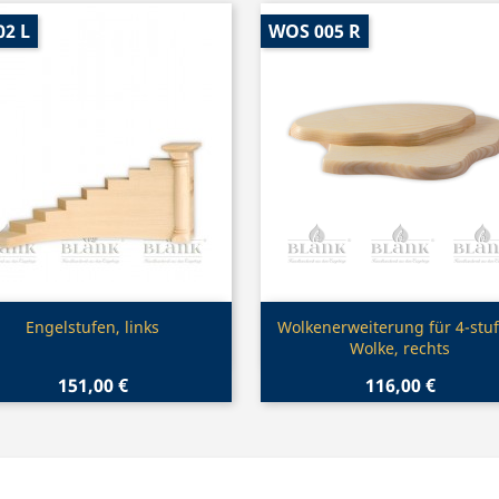
02 L
WOS 005 R
Vorschau
Vorschau


Engelstufen, links
Wolkenerweiterung für 4-stuf
Wolke, rechts
151,00 €
116,00 €