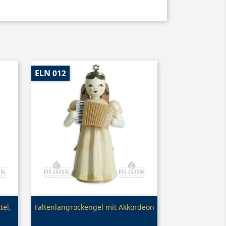
ELN 012
Vorschau

tel,
Faltenlangrockengel mit Akkordeon