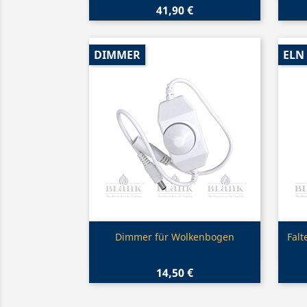
41,90 €
DIMMER
ELN
Vorschau

Dimmer für Wolkenbogen
Falt
14,50 €