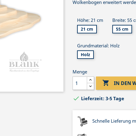
Wolkenbogen erweitert werde
Höhe: 21 cm
Breite: 55 
21 cm
55 cm
Grundmaterial: Holz
Holz
Menge

IN DEN

Lieferzeit: 3-5 Tage
Schnelle Lieferung 