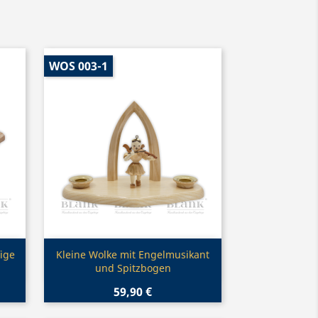
WOS 003-1
Vorschau

ige
Kleine Wolke mit Engelmusikant
und Spitzbogen
59,90 €