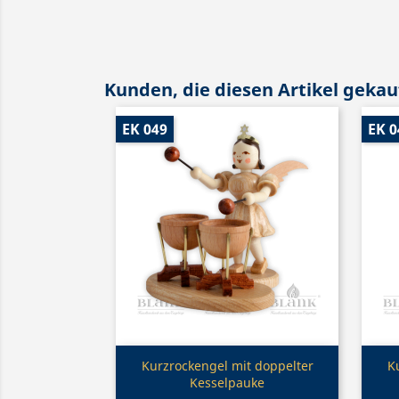
Kunden, die diesen Artikel gekauf
EK 049
EK 0
Vorschau

Kurzrockengel mit doppelter
K
Kesselpauke