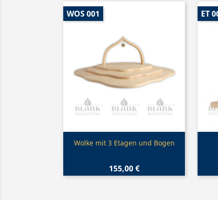
WOS 001
ET 0
Vorschau

Wolke mit 3 Etagen und Bogen
155,00 €