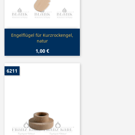
Vorschau

Engelflügel für Kurzrockengel,
natur
1,00 €
6211