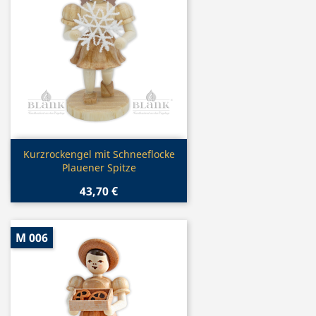
Vorschau

Kurzrockengel mit Schneeflocke
Plauener Spitze
43,70 €
M 006