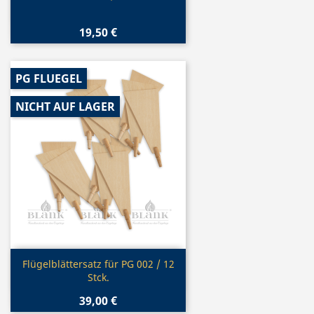
19,50 €
PG FLUEGEL
NICHT AUF LAGER
Vorschau

Flügelblättersatz für PG 002 / 12
Stck.
39,00 €