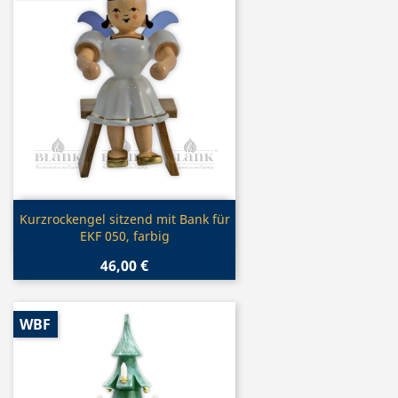
Vorschau

Kurzrockengel sitzend mit Bank für
EKF 050, farbig
46,00 €
WBF