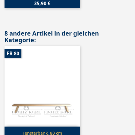
35,90 €
8 andere Artikel in der gleichen
Kategorie:
FB 80
Vorschau

Fensterbank, 80 cm