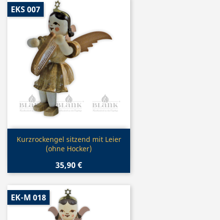
EKS 007
Vorschau

Kurzrockengel sitzend mit Leier
(ohne Hocker)
35,90 €
EK-M 018