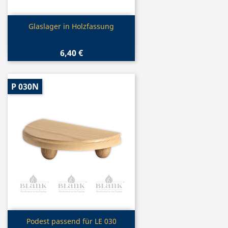
Vorschau

Glaslager in Holzfassung
6,40 €
P 030N
Vorschau

Podest passend für LE 030