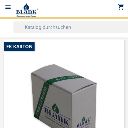
shopping_cart


EK KARTON