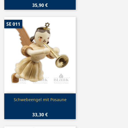
35,90 €
SE 011
Vorschau

Schwebeengel mit Posaune
33,30 €