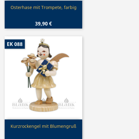
Vorschau

Osterhase mit Trompete, farbig
39,90 €
EK 088
Vorschau

Kurzrockengel mit Blumengruß