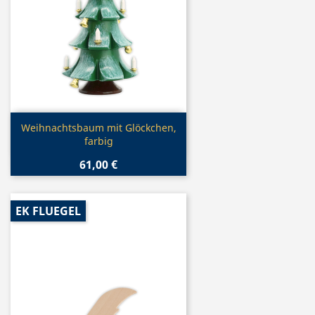
Vorschau

Weihnachtsbaum mit Glöckchen,
farbig
61,00 €
EK FLUEGEL