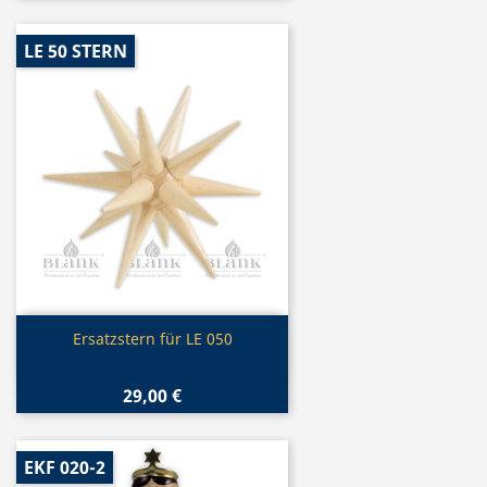
LE 50 STERN
Vorschau

Ersatzstern für LE 050
29,00 €
EKF 020-2