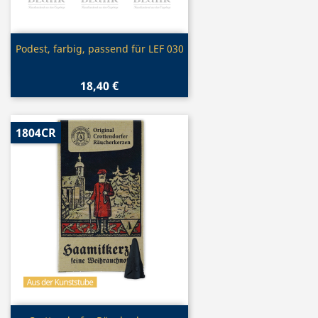
Vorschau

Podest, farbig, passend für LEF 030
18,40 €
1804CR