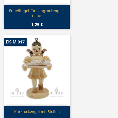
Vorschau

Engelflügel für Langrockengel -
natur
1,25 €
EK-M 017
Vorschau

Kurzrockengel mit Stollen