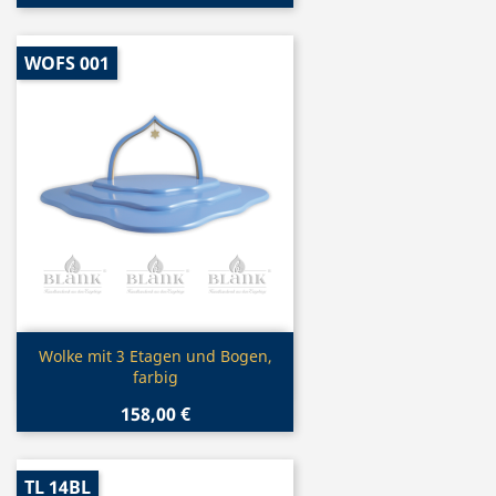
WOFS 001
Vorschau

Wolke mit 3 Etagen und Bogen,
farbig
158,00 €
TL 14BL