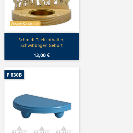
Vorschau

Schmidt Teelichthalter,
Schwibbogen Geburt
13,00 €
P 030B