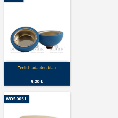
Vorschau

Teelichtadapter, blau
9,20 €
WOS 005 L