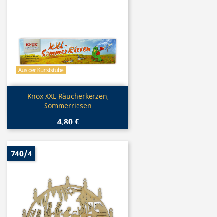
Vorschau

Knox XXL Räucherkerzen,
Sommerriesen
4,80 €
740/4