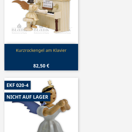
Vorschau

Kurzrockengel am Klavier
82,50 €
EKF 020-4
NICHT AUF LAGER