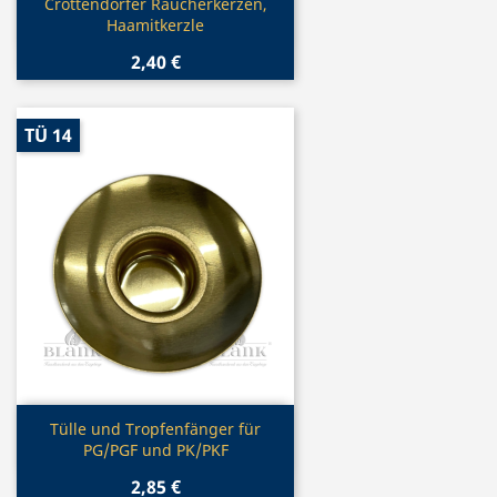
Vorschau

Crottendorfer Räucherkerzen,
Haamitkerzle
2,40 €
TÜ 14
Vorschau

Tülle und Tropfenfänger für
PG/PGF und PK/PKF
2,85 €