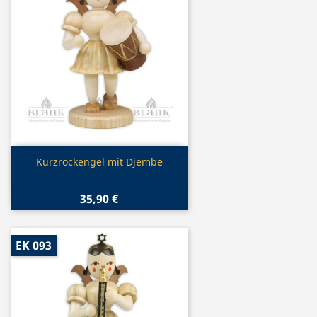
Vorschau

Kurzrockengel mit Djembe
35,90 €
EK 093