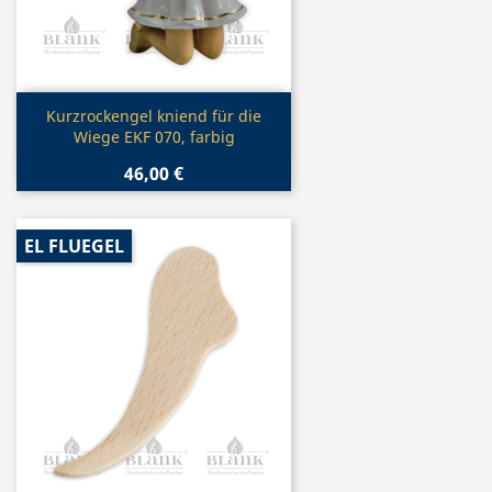
Vorschau

Kurzrockengel kniend für die
Wiege EKF 070, farbig
46,00 €
EL FLUEGEL