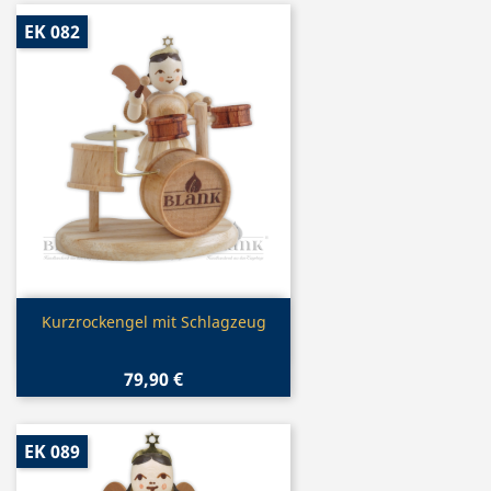
EK 082
Vorschau

Kurzrockengel mit Schlagzeug
79,90 €
EK 089