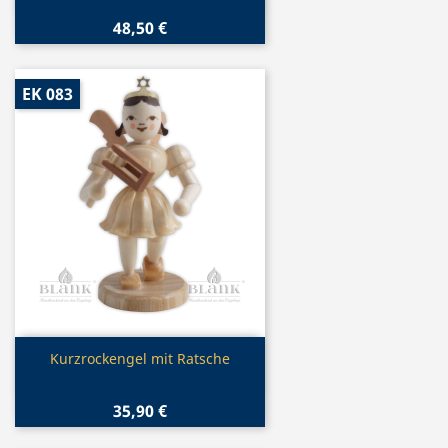
48,50 €
EK 083
Vorschau

Kurzrockengel mit Ratsche
35,90 €