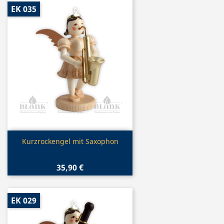
EK 035
Vorschau

Kurzrockengel mit Saxophon
35,90 €
EK 029