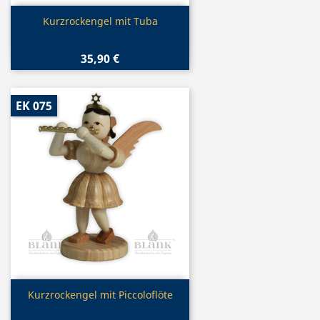
Vorschau

Kurzrockengel mit Tuba
35,90 €
EK 075
Vorschau

Kurzrockengel mit Piccoloflöte