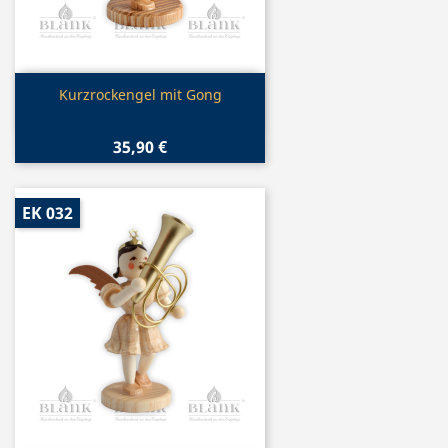
Vorschau

Kurzrockengel mit Gong
35,90 €
EK 032