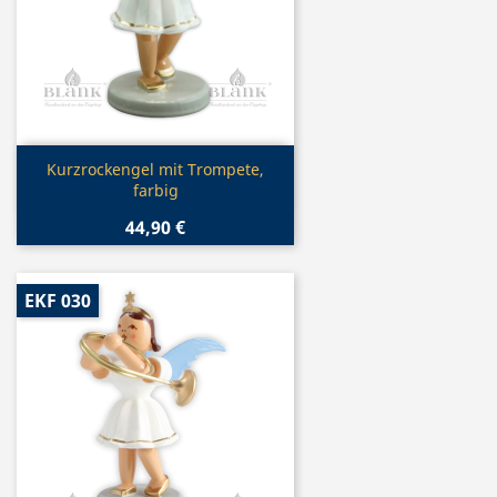
Vorschau

Kurzrockengel mit Trompete,
farbig
44,90 €
EKF 030