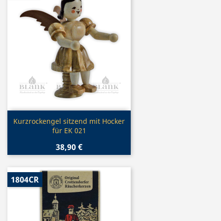
Vorschau

Kurzrockengel sitzend mit Hocker
für EK 021
38,90 €
1804CR