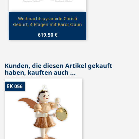
Vorschau

Weihnachtspyramide Christi
Geburt, 4 Etagen mit Barockzaun
619,50 €
Kunden, die diesen Artikel gekauft
haben, kauften auch ...
EK 056