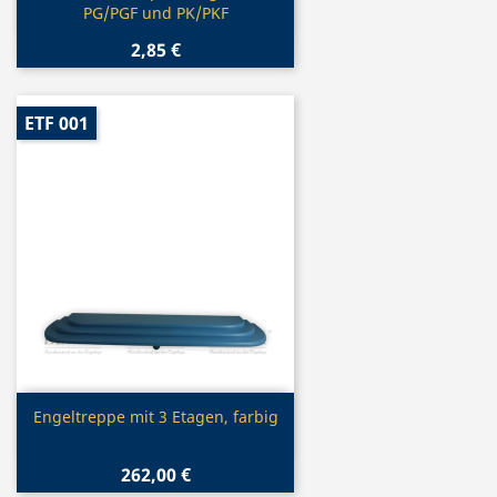
PG/PGF und PK/PKF
2,85 €
ETF 001
Vorschau

Engeltreppe mit 3 Etagen, farbig
262,00 €