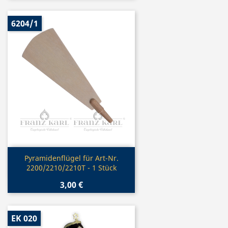
6204/1
Vorschau

Pyramidenflügel für Art-Nr.
2200/2210/2210T - 1 Stück
3,00 €
EK 020