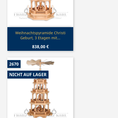
Vorschau

Weihnachtspyramide Christi
Geburt, 3 Etagen mit...
838,00 €
2670
NICHT AUF LAGER