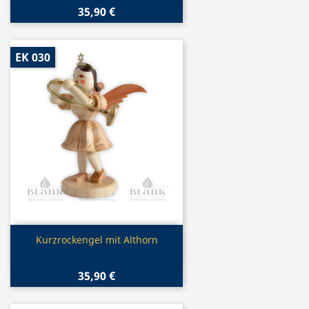
35,90 €
EK 030
Vorschau

Kurzrockengel mit Althorn
35,90 €