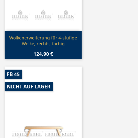
Vorschau

Wolkenerweiterung für 4-stufige
Wolke, rechts, farbig
124,90 €
FB 45
NICHT AUF LAGER