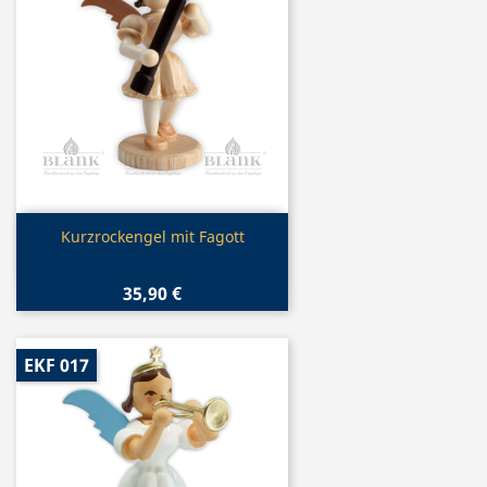
Vorschau

Kurzrockengel mit Fagott
35,90 €
EKF 017