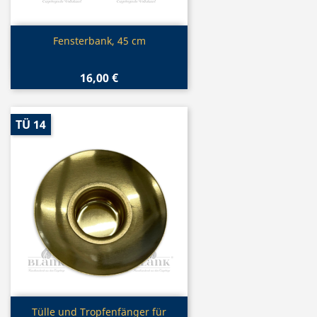
Vorschau

Fensterbank, 45 cm
16,00 €
TÜ 14
Vorschau

Tülle und Tropfenfänger für