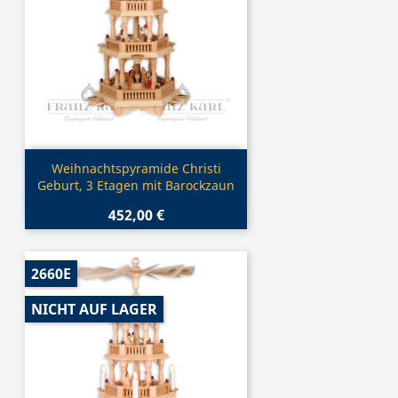
Vorschau

Weihnachtspyramide Christi
Geburt, 3 Etagen mit Barockzaun
452,00 €
2660E
NICHT AUF LAGER