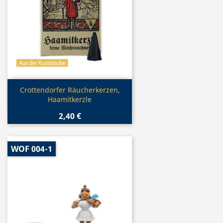
Vorschau

Crottendorfer Räucherkerzen,
Haamitkerzle
2,40 €
WOF 004-1