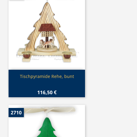
Vorschau

Tischpyramide Rehe, bunt
116,50 €
2710