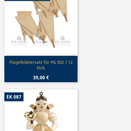
Vorschau

Flügelblättersatz für PG 002 / 12
Stck.
39,00 €
EK 087