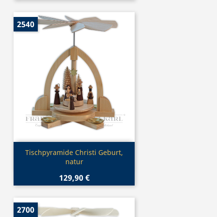
2540
Vorschau

Tischpyramide Christi Geburt,
natur
129,90 €
2700