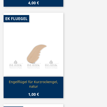
4,00 €
EK FLUEGEL
Vorschau

Engelflügel für Kurzrockengel,
natur
1,00 €