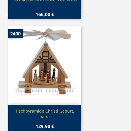
166,00 €
2400
Vorschau

Tischpyramide Christi Geburt,
natur
129,90 €