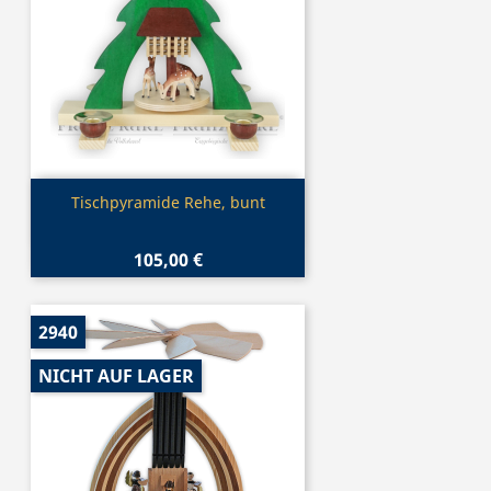
Vorschau

Tischpyramide Rehe, bunt
105,00 €
2940
NICHT AUF LAGER