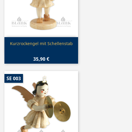
Vorschau

Kurzrockengel mit Schellenstab
35,90 €
SE 003