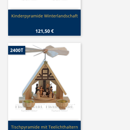
Vorschau

Kinderpyramide Winterlandschaft
121,50 €
2400T
Vorschau

Tischpyramide mit Teelichthaltern