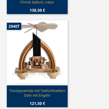
Christi Geburt, natur
138,50 €
2940T
Vorschau

Tischpyramide mit Teelichthaltern
Dom mit Engeln
121,50 €