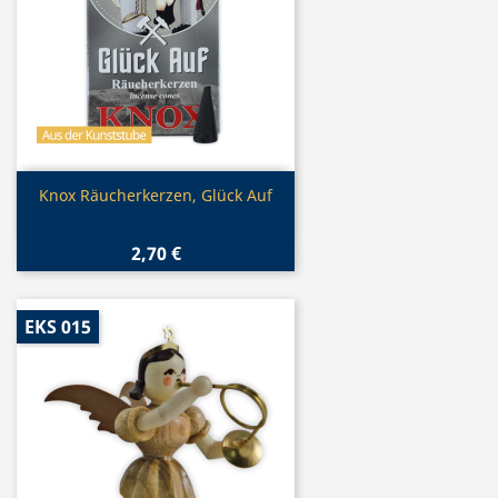
Vorschau

Knox Räucherkerzen, Glück Auf
2,70 €
EKS 015