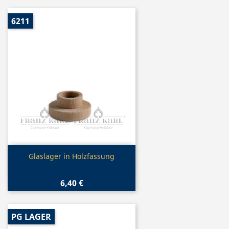
6211
Vorschau

Glaslager in Holzfassung
6,40 €
PG LAGER