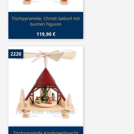
Vorschau

Tischpyramide, Christi Geburt mit
bunten Figuren
119,90 €
2220
Vorschau

Tischpyramide Kinderweihnacht