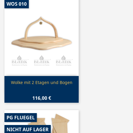
WOS 010
Vorschau

Wolke mit 2 Etagen und Bogen
116,00 €
PG FLUEGEL
NICHT AUF LAGER