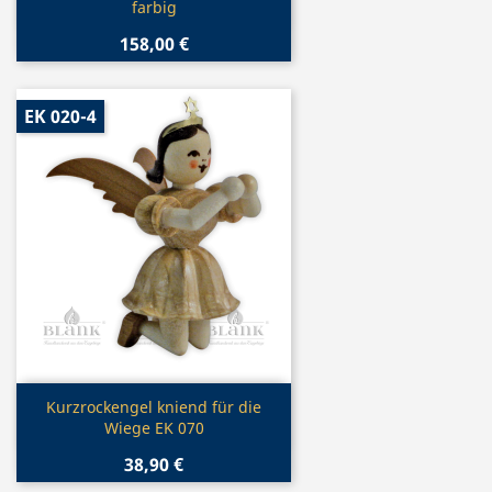
farbig
158,00 €
EK 020-4
Vorschau

Kurzrockengel kniend für die
Wiege EK 070
38,90 €