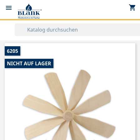
shopping_cart


6205
NICHT AUF LAGER