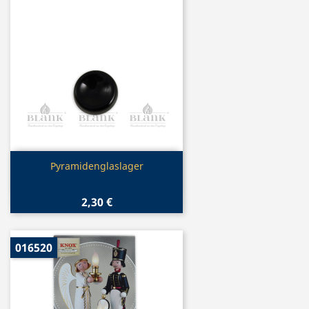
Vorschau

Pyramidenglaslager
2,30 €
016520