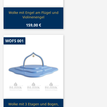
Vorschau

Wolke mit Engel am Flügel und
Violinenengel
159,00 €
WOFS 001
Vorschau

Wolke mit 3 Etagen und Bogen,