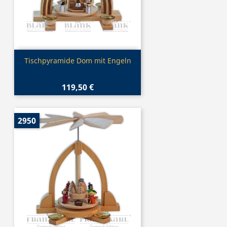
Vorschau

Tischpyramide Dom mit Engeln
119,50 €
2950