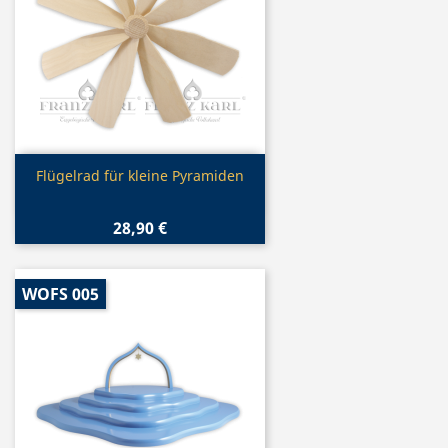
Vorschau

Flügelrad für kleine Pyramiden
28,90 €
WOFS 005