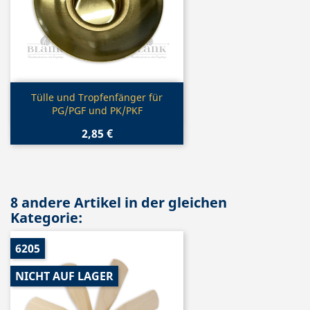
Vorschau

Tülle und Tropfenfänger für
PG/PGF und PK/PKF
2,85 €
8 andere Artikel in der gleichen
Kategorie:
6205
NICHT AUF LAGER