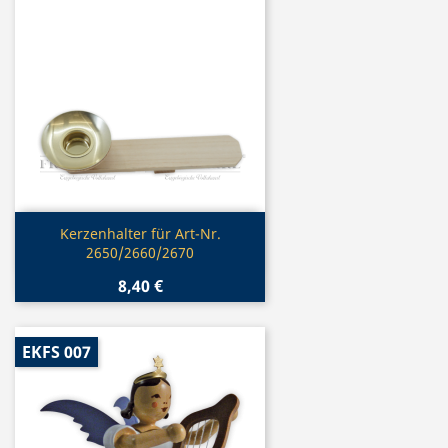
Vorschau

Kerzenhalter für Art-Nr.
2650/2660/2670
8,40 €
EKFS 007