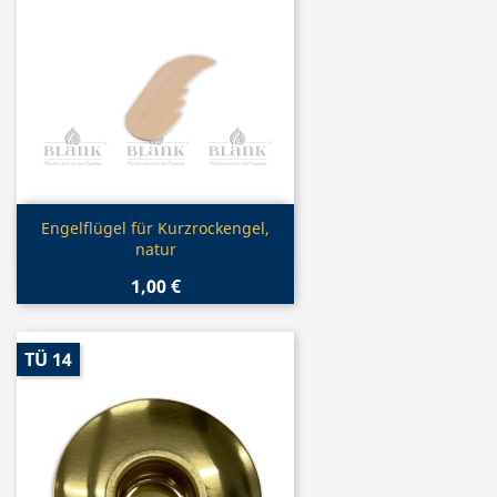
Vorschau

Engelflügel für Kurzrockengel,
natur
1,00 €
TÜ 14