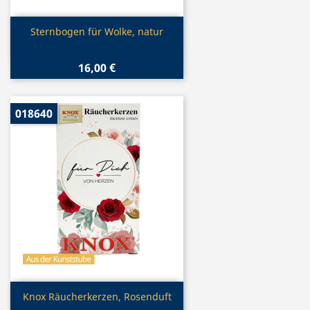
Vorschau

Sternbogen für Wolke, natur
16,00 €
018640
Vorschau

Knox Räucherkerzen, Rosenduft