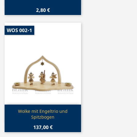
2,80 €
WOS 002-1
Vorschau

Wolke mit Engeltrio und
Spitzbogen
137,00 €