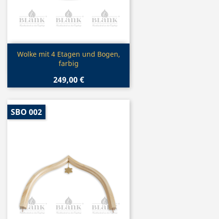
Vorschau

Wolke mit 4 Etagen und Bogen,
farbig
249,00 €
SBO 002