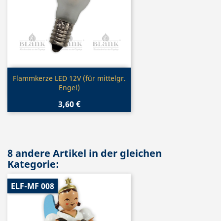
Vorschau

Flammkerze LED 12V (für mittelgr.
Engel)
3,60 €
8 andere Artikel in der gleichen
Kategorie:
ELF-MF 008