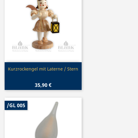
Vorschau

Kurzrockengel mit Laterne / Stern
35,90 €
/GL 005