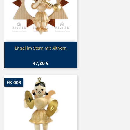
Vorschau

Engel im Stern mit Althorn
47,80 €
EK 003