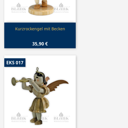
Vorschau

Kurzrockengel mit Becken
35,90 €
EKS 017