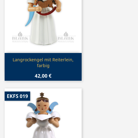
Vorschau

Langrockengel mit Reiterlein,
farbig
42,00 €
EKFS 019