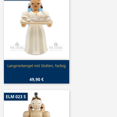
Vorschau

Langrockengel mit Stollen, farbig
49,90 €
ELM 023 S