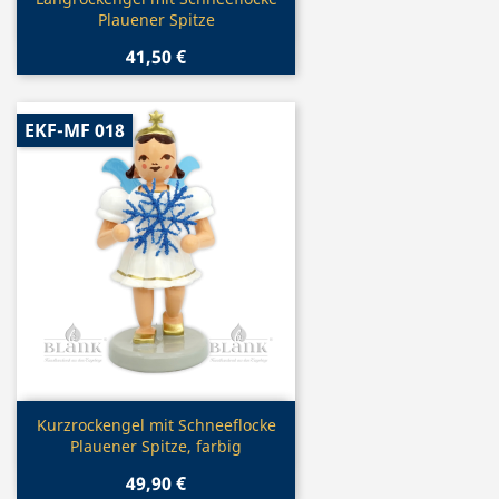

Plauener Spitze
41,50 €
EKF-MF 018
Vorschau

Kurzrockengel mit Schneeflocke
Plauener Spitze, farbig
49,90 €