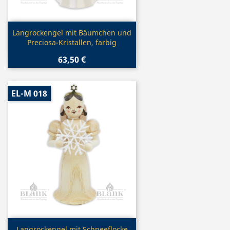
Vorschau

Langrockengel mit Bäumchen und
Preciosa-Kristallen, farbig
63,50 €
EL-M 018
Vorschau
Langrockengel mit Schneeflocke