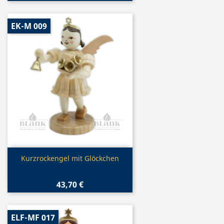
EK-M 009
Vorschau

Kurzrockengel mit Glöckchen
43,70 €
ELF-MF 017