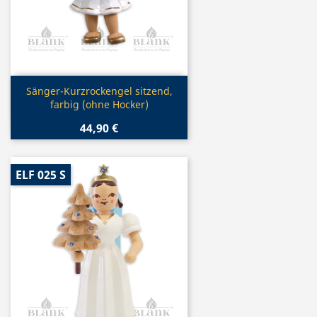
Vorschau

Sänger-Kurzrockengel sitzend,
farbig (ohne Hocker)
44,90 €
ELF 025 S