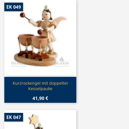
EK 049
Vorschau

Kurzrockengel mit doppelter
Kesselpauke
41,90 €
EK 047