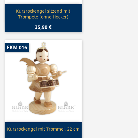
Vorschau

Kurzrockengel sitzend mit
Trompete (ohne Hocker)
35,90 €
EKM 016
Vorschau

Kurzrockengel mit Trommel, 22 cm