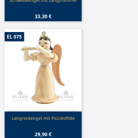
Vorschau

Schwebeengel mit Langtrommel
33,30 €
EL 075
Vorschau

Langrockengel mit Piccoloflöte
29,90 €