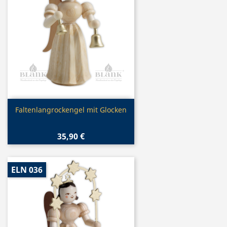
Vorschau

Faltenlangrockengel mit Glocken
35,90 €
ELN 036