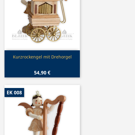
Vorschau

Kurzrockengel mit Drehorgel
54,90 €
EK 008