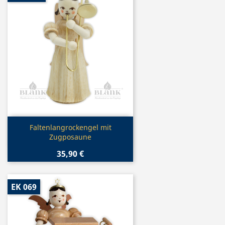
Vorschau

Faltenlangrockengel mit
Zugposaune
35,90 €
EK 069