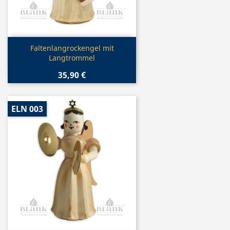
Vorschau

Faltenlangrockengel mit
Langtrommel
35,90 €
ELN 003