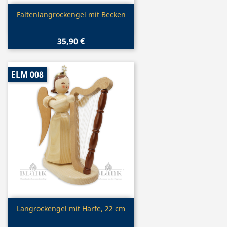
Vorschau

Faltenlangrockengel mit Becken
35,90 €
ELM 008
Vorschau

Langrockengel mit Harfe, 22 cm