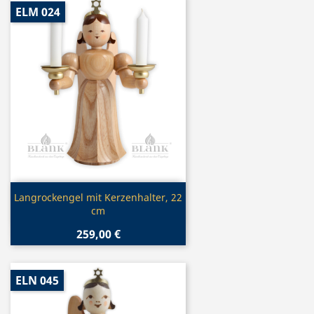
ELM 024
Vorschau

Langrockengel mit Kerzenhalter, 22
cm
259,00 €
ELN 045