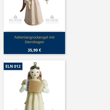
Vorschau

Faltenlangrockengel mit
Sternbogen
35,90 €
ELN 012