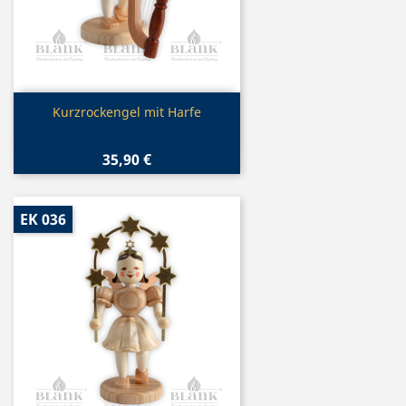
Vorschau

Kurzrockengel mit Harfe
35,90 €
EK 036