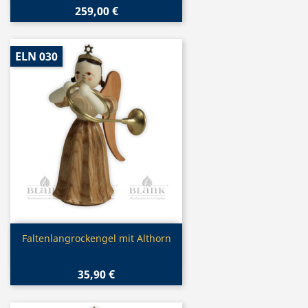
259,00 €
ELN 030
Vorschau

Faltenlangrockengel mit Althorn
35,90 €