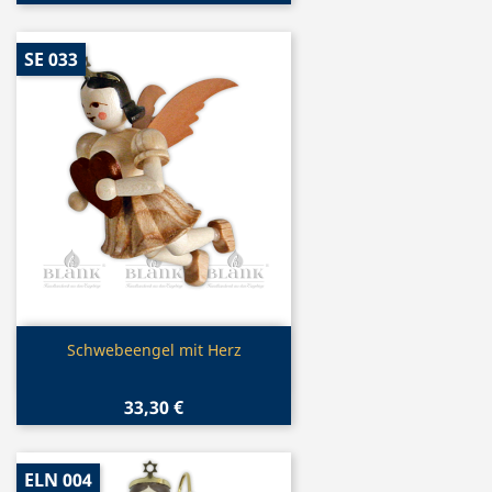
SE 033
Vorschau

Schwebeengel mit Herz
33,30 €
ELN 004