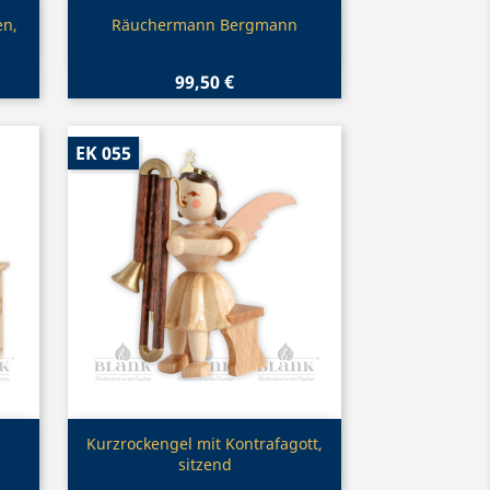
Vorschau

en,
Räuchermann Bergmann
99,50 €
EK 055
Vorschau

Kurzrockengel mit Kontrafagott,
sitzend