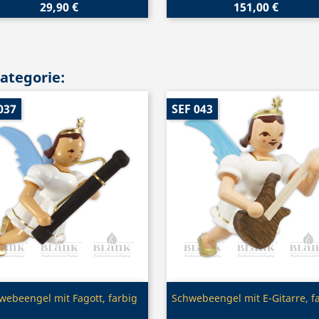
29,90 €
151,00 €
Kategorie:
037
SEF 043
Vorschau
Vorschau


webeengel mit Fagott, farbig
Schwebeengel mit E-Gitarre, f