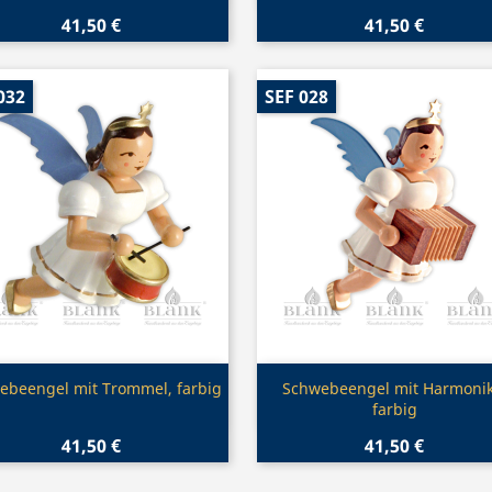
41,50 €
41,50 €
032
SEF 028
Vorschau
Vorschau


ebeengel mit Trommel, farbig
Schwebeengel mit Harmonik
farbig
41,50 €
41,50 €