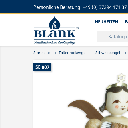
Persönliche Beratung:
+49 (0) 37294 171 37
NEUHEITEN
F
Startseite
Faltenrockengel
Schwebeengel
SE 007