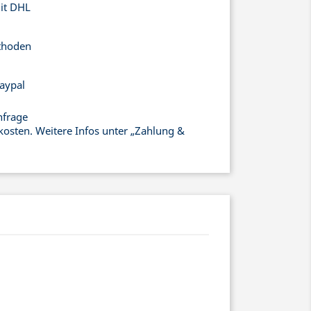
mit DHL
thoden
aypal
nfrage
kosten. Weitere Infos unter „Zahlung &