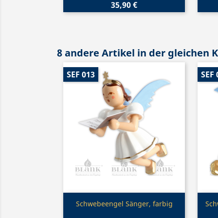
35,90 €
8 andere Artikel in der gleichen 
SEF 013
SEF 
Vorschau

Schwebeengel Sänger, farbig
Sch