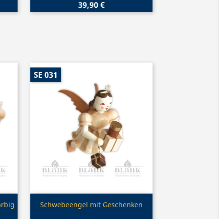
39,90 €
SE 031
Vorschau

arbig
Schwebeengel mit Geschenken