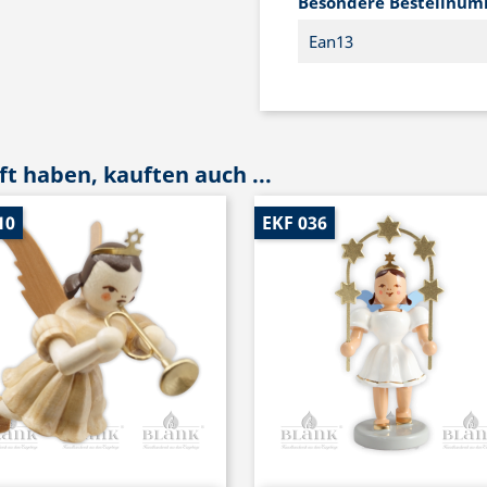
Besondere Bestellnu
Ean13
t haben, kauften auch ...
10
EKF 036