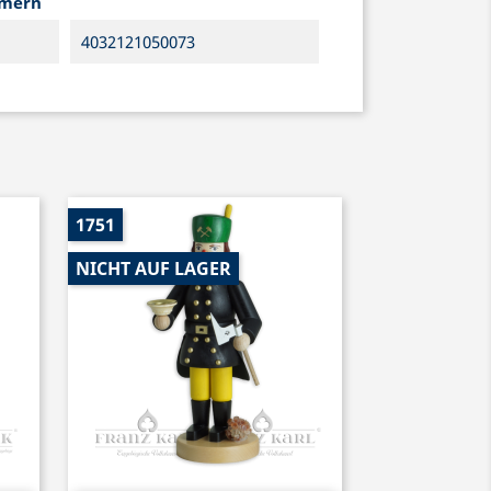
mmern
4032121050073
1751
NICHT AUF LAGER