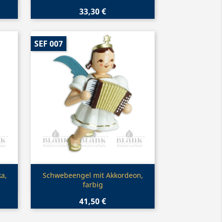
33,30 €
SEF 007
Vorschau

a,
Schwebeengel mit Akkordeon,
farbig
41,50 €