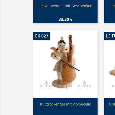
Vorschau

Schwebeengel mit Geschenken
S
33,30 €
EK 027
LE F
Vorschau

Kurzrockengel mit Violoncello
Unt