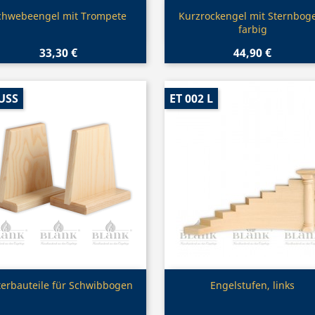
Vorschau
Vorschau


chwebeengel mit Trompete
Kurzrockengel mit Sternbog
farbig
33,30 €
44,90 €
USS
ET 002 L
Vorschau
Vorschau


erbauteile für Schwibbogen
Engelstufen, links