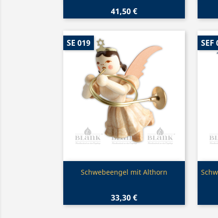
41,50 €
SE 019
SEF 
Vorschau

Schwebeengel mit Althorn
Schw
33,30 €