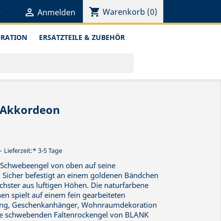
shopping_cart


Warenkorb
(0)
Anmelden
ORATION
ERSATZTEILE & ZUBEHÖR
 Akkordeon
Lieferzeit:* 3-5 Tage
ne Schwebeengel von oben auf seine
 Sicher befestigt an einem goldenen Bändchen
rchster aus luftigen Höhen. Die naturfarbene
en spielt auf einem fein gearbeiteten
ng, Geschenkanhänger, Wohnraumdekoration
 die schwebenden Faltenrockengel von BLANK