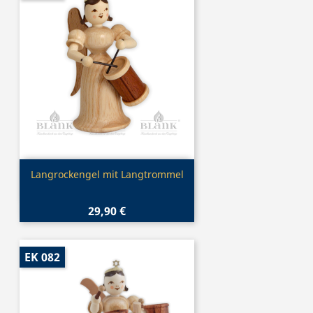
Vorschau

Langrockengel mit Langtrommel
29,90 €
EK 082