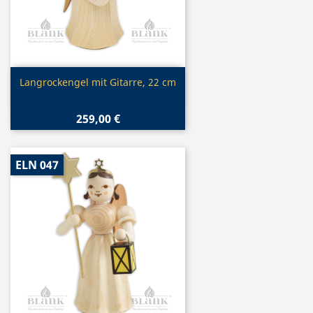
Vorschau

Langrockengel mit Gitarre, 22 cm
259,00 €
ELN 047