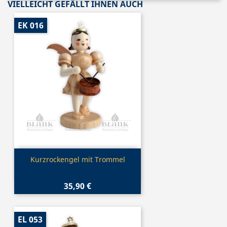
VIELLEICHT GEFÄLLT IHNEN AUCH
EK 016
Vorschau

Kurzrockengel mit Trommel
35,90 €
EL 053