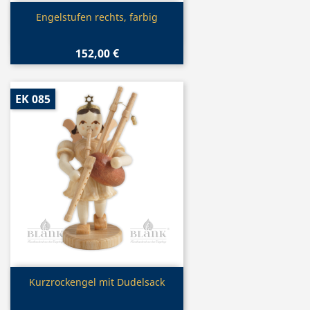
Vorschau

Engelstufen rechts, farbig
152,00 €
EK 085
Vorschau

Kurzrockengel mit Dudelsack