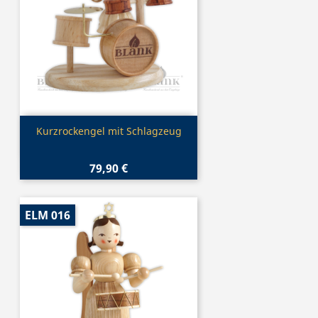
Vorschau

Kurzrockengel mit Schlagzeug
79,90 €
ELM 016