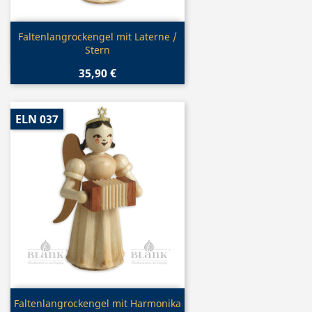
Vorschau

Faltenlangrockengel mit Laterne /
Stern
35,90 €
ELN 037
Vorschau

Faltenlangrockengel mit Harmonika