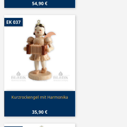
54,90 €
EK 037
Vorschau

Kurzrockengel mit Harmonika
35,90 €