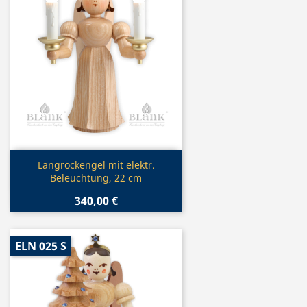
Vorschau

Langrockengel mit elektr.
Beleuchtung, 22 cm
340,00 €
ELN 025 S