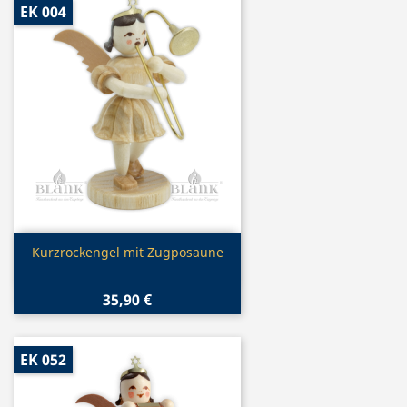
EK 004
Vorschau

Kurzrockengel mit Zugposaune
35,90 €
EK 052