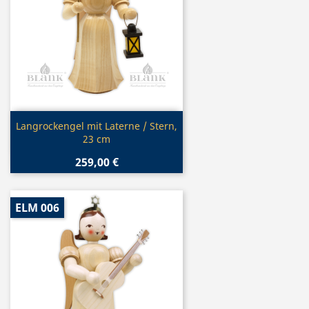
Vorschau

Langrockengel mit Laterne / Stern,
23 cm
259,00 €
ELM 006