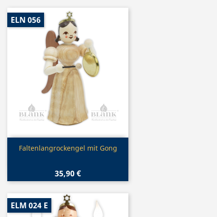
ELN 056
Vorschau

Faltenlangrockengel mit Gong
35,90 €
ELM 024 E