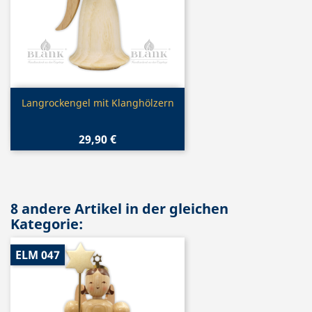
Vorschau

Langrockengel mit Klanghölzern
29,90 €
8 andere Artikel in der gleichen
Kategorie:
ELM 047