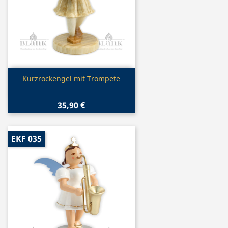
Vorschau

Kurzrockengel mit Trompete
35,90 €
EKF 035