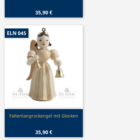
35,90 €
ELN 045
Vorschau

Faltenlangrockengel mit Glocken
35,90 €