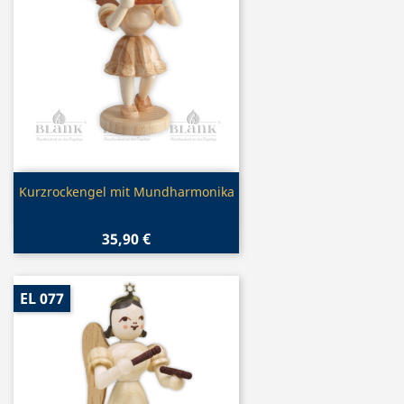
Vorschau

Kurzrockengel mit Mundharmonika
35,90 €
EL 077