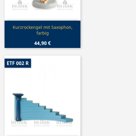
Vorschau

Kurzrockengel mit Saxophon,
farbig
44,90 €
ETF 002 R