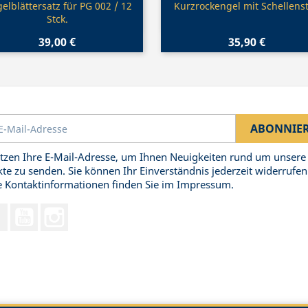
Vorschau
Vorschau


gelblättersatz für PG 002 / 12
Kurzrockengel mit Schellens
Stck.
39,00 €
35,90 €
tzen Ihre E-Mail-Adresse, um Ihnen Neuigkeiten rund um unsere
te zu senden. Sie können Ihr Einverständnis jederzeit widerrufen
 Kontaktinformationen finden Sie im Impressum.
Facebook
YouTube
Instagram