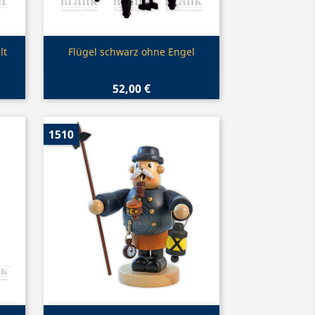
Vorschau

lt
Flügel schwarz ohne Engel
52,00 €
1510