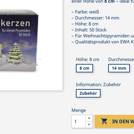
einer Höhe von
8 cm
– ideal f
– Farbe: weiß
– Durchmesser: 14 mm
– Höhe: 8 cm
– Inhalt: 50 Stück
– Für Weihnachtspyramiden u
– Qualitätsprodukt von EWA K
Höhe: 8 cm
Durchmesse
8 cm
14 mm
Information: Zubehör
Zubehör
Menge

IN DEN