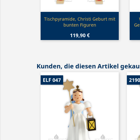
Vorschau

Tischpyramide, Christi Geburt mit
bunten Figuren
Ge
119,90 €
Kunden, die diesen Artikel gekauf
ELF 047
219