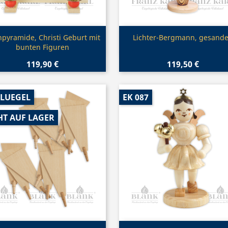
Vorschau
Vorschau


hpyramide, Christi Geburt mit
Lichter-Bergmann, gesande
bunten Figuren
119,90 €
119,50 €
FLUEGEL
EK 087
HT AUF LAGER