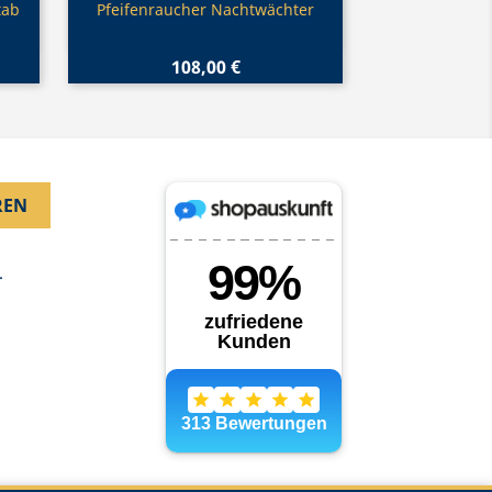
Vorschau

tab
Pfeifenraucher Nachtwächter
108,00 €
.