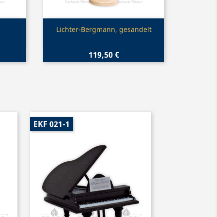
Vorschau

Lichter-Bergmann, gesandelt
119,50 €
EKF 021-1