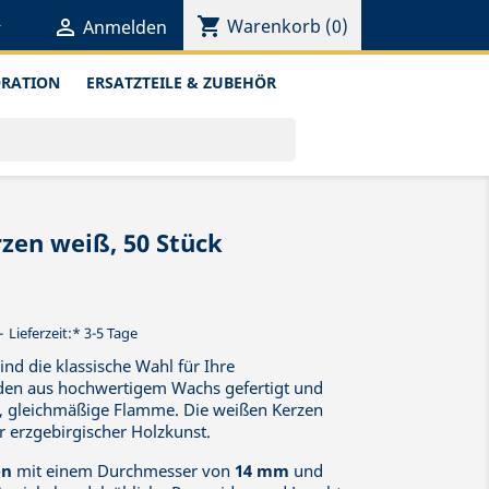
shopping_cart


Warenkorb
(0)
Anmelden
ORATION
ERSATZTEILE & ZUBEHÖR
en weiß, 50 Stück
Lieferzeit:* 3-5 Tage
ind die klassische Wahl für Ihre
den aus hochwertigem Wachs gefertigt und
, gleichmäßige Flamme. Die weißen Kerzen
er erzgebirgischer Holzkunst.
en
mit einem Durchmesser von
14 mm
und