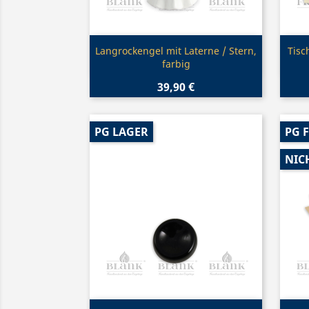
Vorschau

Langrockengel mit Laterne / Stern,
Tisc
farbig
39,90 €
PG LAGER
PG 
NIC