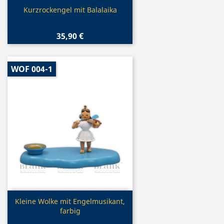
Vorschau

Kurzrockengel mit Balalaika
35,90 €
WOF 004-1
Vorschau

Kleine Wolke mit Engelmusikant,
farbig