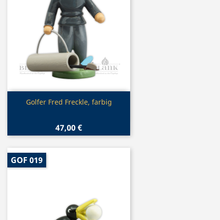
Vorschau

Golfer Fred Freckle, farbig
47,00 €
GOF 019