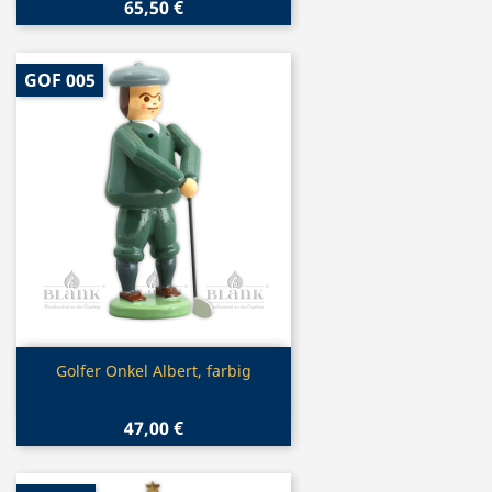
65,50 €
GOF 005
Vorschau

Golfer Onkel Albert, farbig
47,00 €