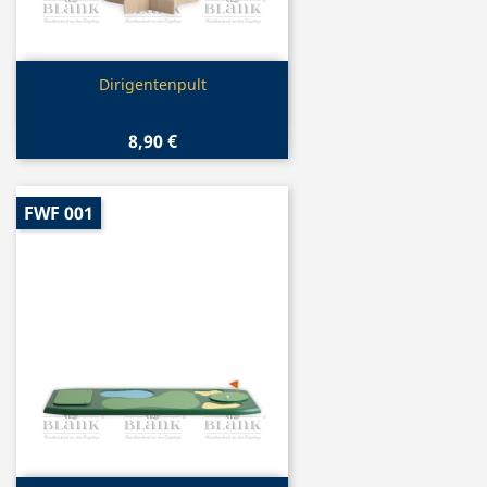
Vorschau

Dirigentenpult
8,90 €
FWF 001