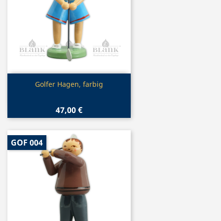
Vorschau

Golfer Hagen, farbig
47,00 €
GOF 004