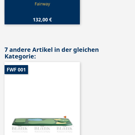
Vorschau

Fairway
132,00 €
7 andere Artikel in der gleichen
Kategorie:
FWF 001