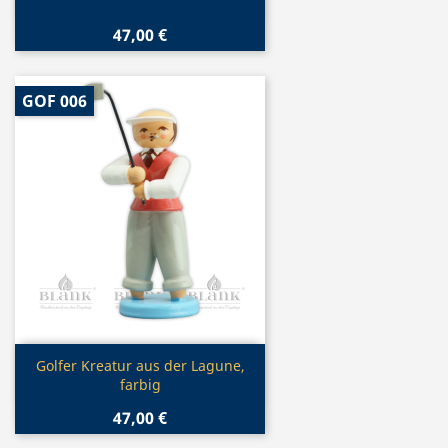
47,00 €
GOF 006
Vorschau

Golfer Kreatur aus der Lagune,
farbig
47,00 €