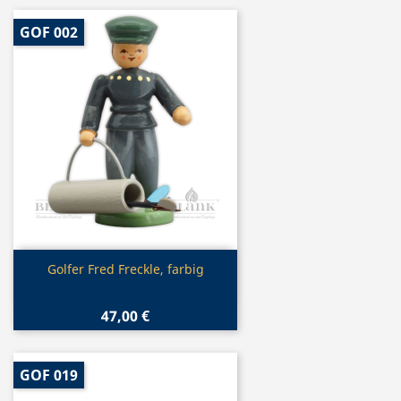
GOF 002
Vorschau

Golfer Fred Freckle, farbig
47,00 €
GOF 019