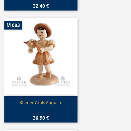
32,40 €
M 003
Vorschau

Kleiner Gruß Auguste
36,90 €