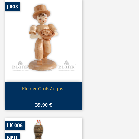
J 003
Vorschau

Kleiner Gruß August
39,90 €
LK 006
NEU