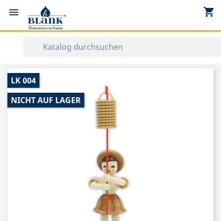
shopping_cart


LK 004
NICHT AUF LAGER