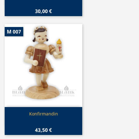
30,00 €
M 007
Vorschau

Konfirmandin
43,50 €