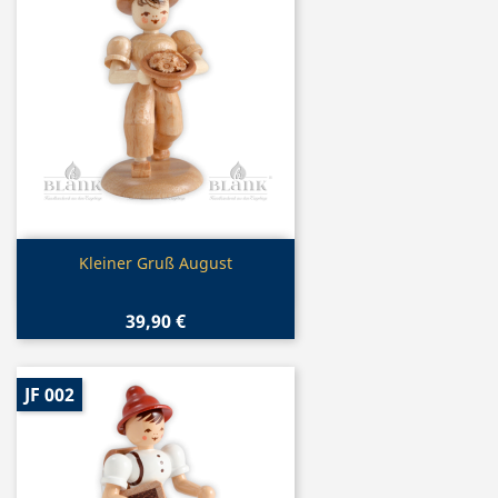
Vorschau

Kleiner Gruß August
39,90 €
JF 002