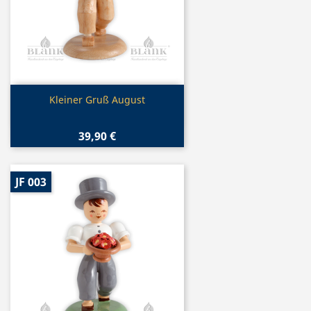
Vorschau

Kleiner Gruß August
39,90 €
JF 003