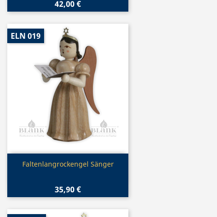
42,00 €
ELN 019
Vorschau

Faltenlangrockengel Sänger
35,90 €