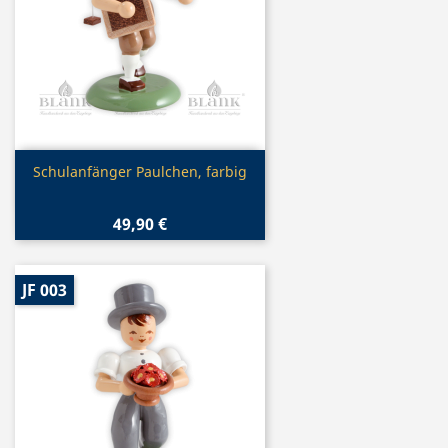
Vorschau

Schulanfänger Paulchen, farbig
49,90 €
JF 003