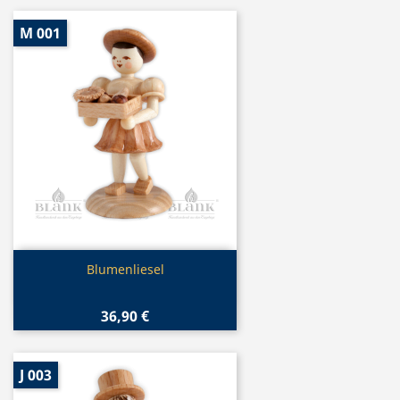
M 001
Vorschau

Blumenliesel
36,90 €
J 003