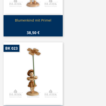
Vorschau

Blumenkind mit Primel
38,50 €
BK 023