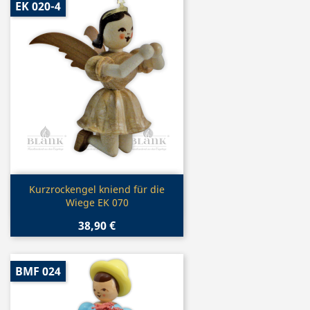
EK 020-4
Vorschau

Kurzrockengel kniend für die
Wiege EK 070
38,90 €
BMF 024