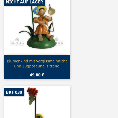
NICHT AUF LAGER
Vorschau

Blumenkind mit Vergissmeinnicht
und Zugposaune, sitzend
49,00 €
BKF 030