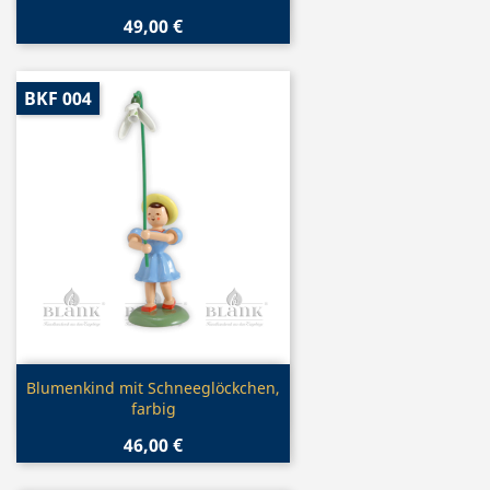
49,00 €
BKF 004
Vorschau

Blumenkind mit Schneeglöckchen,
farbig
46,00 €