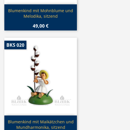
Vorschau

Blumenkind mit Mohnblume und
Melodika, sitzend
49,00 €
BKS 020
Vorschau

Blumenkind mit Maikätzchen und
Mundharmonika, sitzend