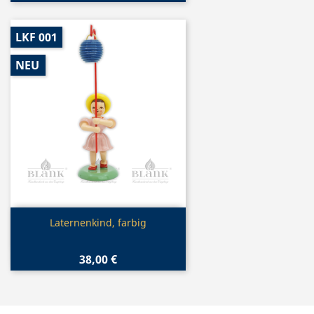
LKF 001
NEU
Vorschau

Laternenkind, farbig
38,00 €