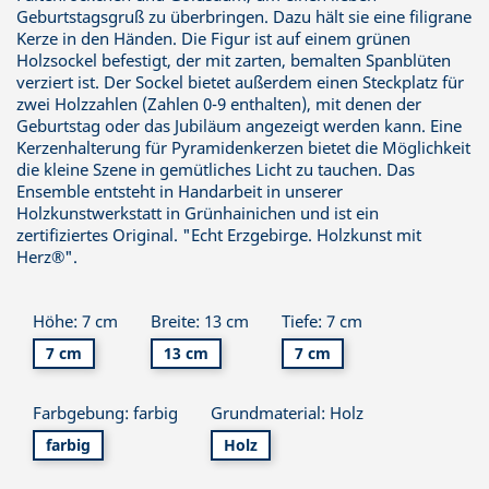
Geburtstagsgruß zu überbringen. Dazu hält sie eine filigrane
Kerze in den Händen. Die Figur ist auf einem grünen
Holzsockel befestigt, der mit zarten, bemalten Spanblüten
verziert ist. Der Sockel bietet außerdem einen Steckplatz für
zwei Holzzahlen (Zahlen 0-9 enthalten), mit denen der
Geburtstag oder das Jubiläum angezeigt werden kann. Eine
Kerzenhalterung für Pyramidenkerzen bietet die Möglichkeit
die kleine Szene in gemütliches Licht zu tauchen. Das
Ensemble entsteht in Handarbeit in unserer
Holzkunstwerkstatt in Grünhainichen und ist ein
zertifiziertes Original. "Echt Erzgebirge. Holzkunst mit
Herz®".
Höhe: 7 cm
Breite: 13 cm
Tiefe: 7 cm
7 cm
13 cm
7 cm
Farbgebung: farbig
Grundmaterial: Holz
farbig
Holz