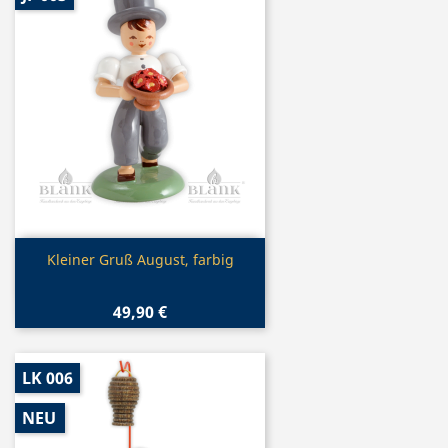
Vorschau

Kleiner Gruß August, farbig
49,90 €
LK 006
NEU