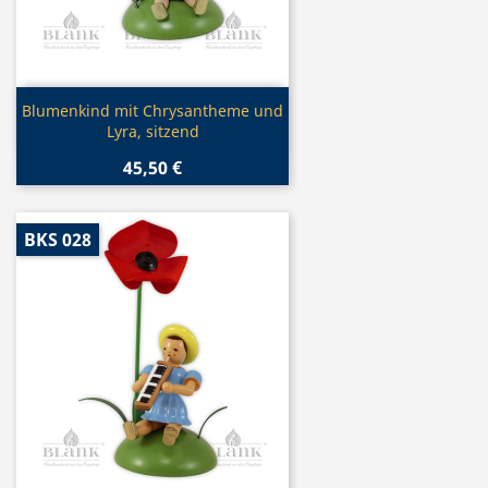
Vorschau

Blumenkind mit Chrysantheme und
Lyra, sitzend
45,50 €
BKS 028