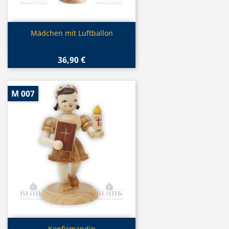
Vorschau

Mädchen mit Luftballon
36,90 €
M 007
Vorschau
Konfirmandin