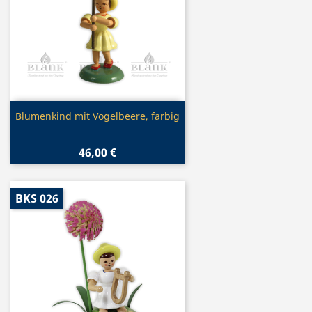
Vorschau

Blumenkind mit Vogelbeere, farbig
46,00 €
BKS 026