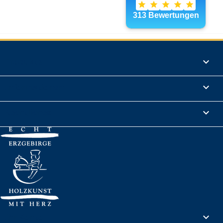
Produkte

Informationen

Rechtliches

Ihr Konto
