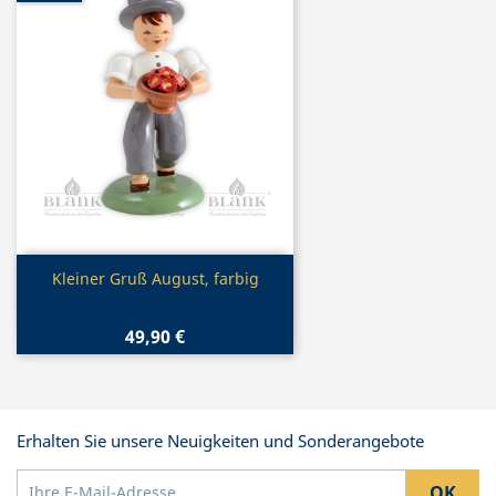
Vorschau

Kleiner Gruß August, farbig
49,90 €
Erhalten Sie unsere Neuigkeiten und Sonderangebote