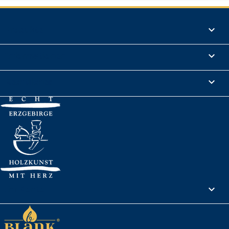
Produkte

Informationen

Rechtliches

Ihr Konto
