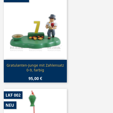
Vorschau

Gratulanten-Junge mit Zahlensatz
0-9, farbig
95,00 €
LKF 002
NEU