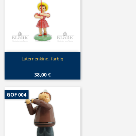
Vorschau

Laternenkind, farbig
38,00 €
GOF 004