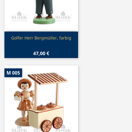
Vorschau

Golfer Herr Bergmüller, farbig
47,00 €
M 005