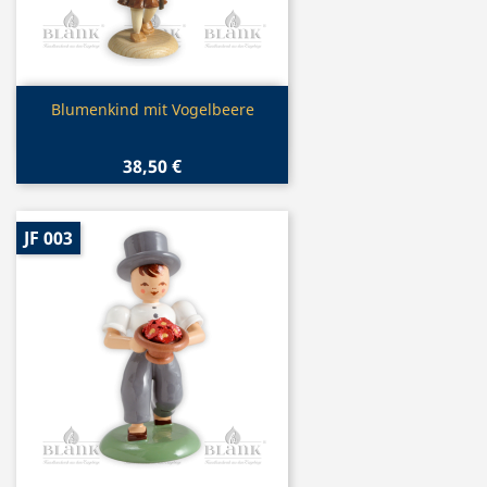
Vorschau

Blumenkind mit Vogelbeere
38,50 €
JF 003