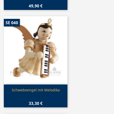
49,90 €
SE 040
Vorschau

Schwebeengel mit Melodika
33,30 €