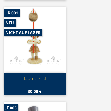
LK 001
NEU
NICHT AUF LAGER
Vorschau

Laternenkind
30,00 €
JF 003