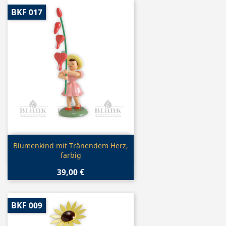
BKF 017
Vorschau

Blumenkind mit Tränendem Herz,
farbig
39,00 €
BKF 009