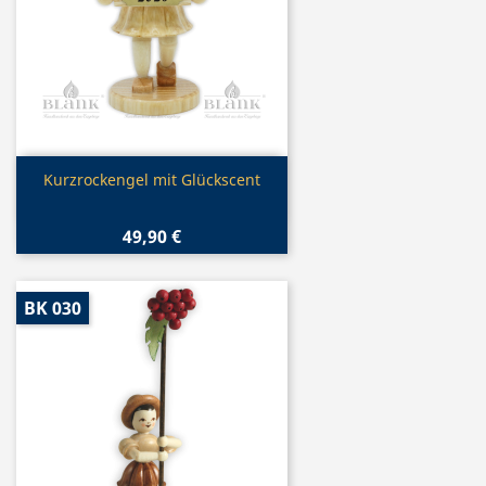
Vorschau

Kurzrockengel mit Glückscent
49,90 €
BK 030