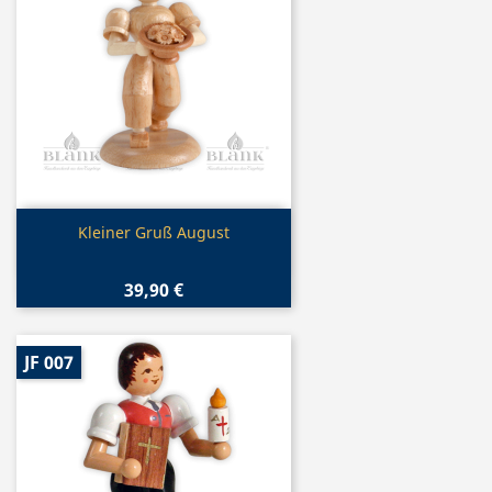
Vorschau

Kleiner Gruß August
39,90 €
JF 007