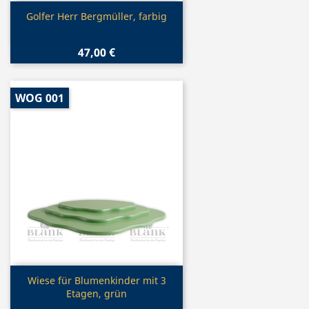
Vorschau

Golfer Herr Bergmüller, farbig
47,00 €
WOG 001
Vorschau

Wiese für Blumenkinder mit 3
Etagen, grün