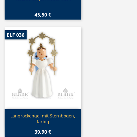
45,50 €
ELF 036
Vorschau

Langrockengel mit Sternbogen,
farbig
39,90 €