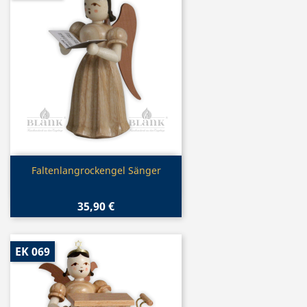
Vorschau

Faltenlangrockengel Sänger
35,90 €
EK 069