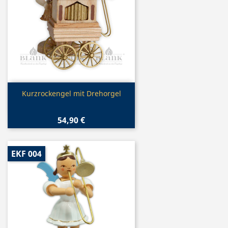
Vorschau

Kurzrockengel mit Drehorgel
54,90 €
EKF 004