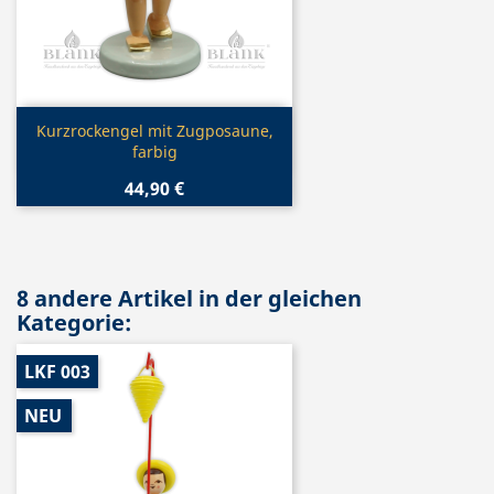
Vorschau

Kurzrockengel mit Zugposaune,
farbig
44,90 €
8 andere Artikel in der gleichen
Kategorie:
LKF 003
NEU