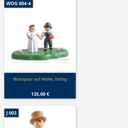
WOG 004-4
Vorschau

Brautpaar auf Wolke, farbig
135,00 €
J 003