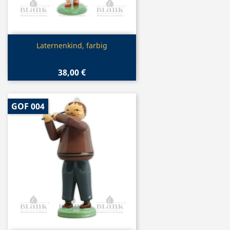
Vorschau

Laternenkind, farbig
38,00 €
GOF 004