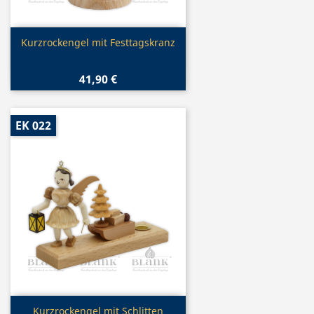
Vorschau

Kurzrockengel mit Festtagskranz
41,90 €
EK 022
Vorschau

Kurzrockengel mit Schlitten