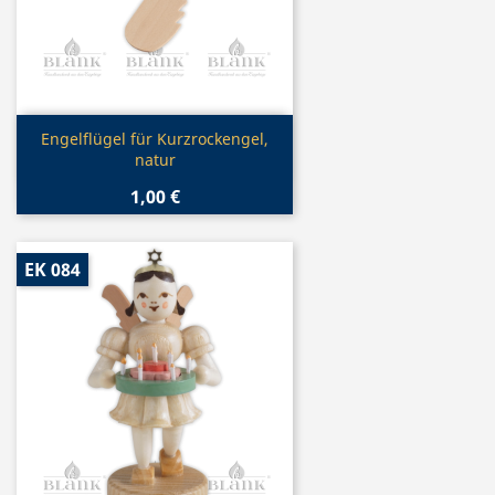
Vorschau

Engelflügel für Kurzrockengel,
natur
1,00 €
EK 084