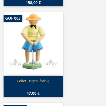
158,00 €
GOF 003
Vorschau

Golfer Hagen, farbig
47,00 €