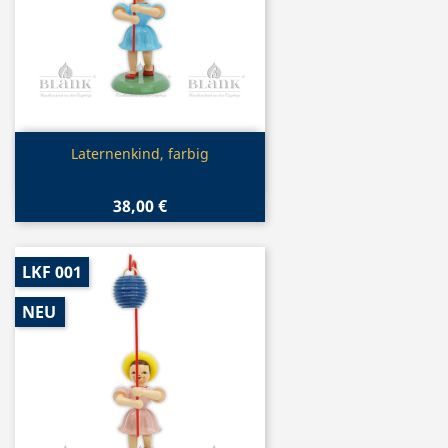
Vorschau

Laternenkind, farbig
38,00 €
LKF 001
NEU