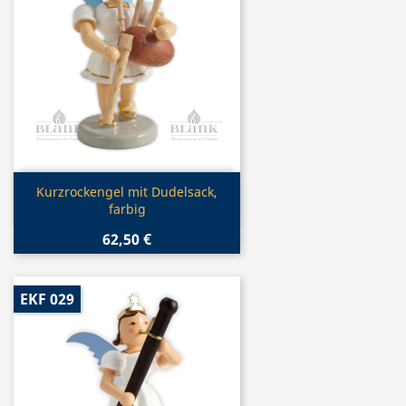
Vorschau

Kurzrockengel mit Dudelsack,
farbig
62,50 €
EKF 029