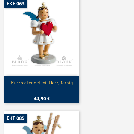
EKF 063
Vorschau

Kurzrockengel mit Herz, farbig
44,90 €
EKF 085