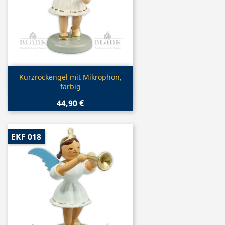
Vorschau

Kurzrockengel mit Mikrophon,
farbig
44,90 €
EKF 018