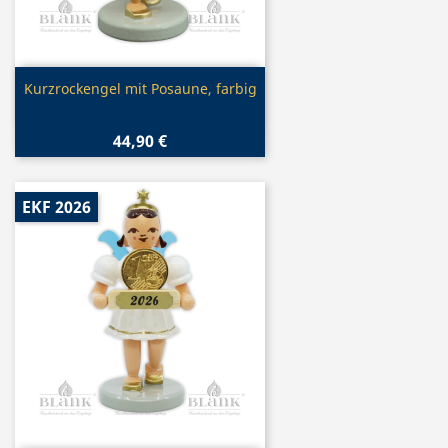
Vorschau

Kurzrockengel mit Posaune, farbig
44,90 €
EKF 2026