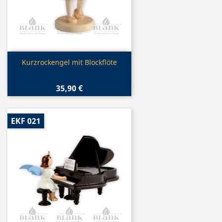
Vorschau

Kurzrockengel mit Blockflöte
35,90 €
EKF 021