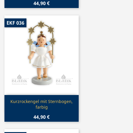
44,90 €
EKF 036
Vorschau

Kurzrockengel mit Sternbogen,
farbig
44,90 €