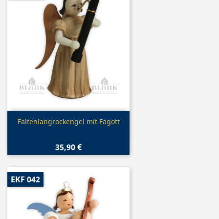
Vorschau

Faltenlangrockengel mit Fagott
35,90 €
EKF 042