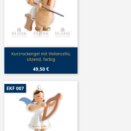
Vorschau

Kurzrockengel mit Violoncello,
sitzend, farbig
49,50 €
EKF 007