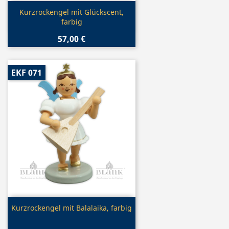
Vorschau

Kurzrockengel mit Glückscent,
farbig
57,00 €
EKF 071
Vorschau

Kurzrockengel mit Balalaika, farbig