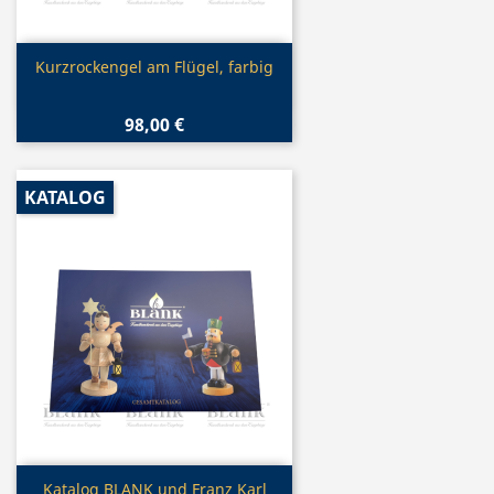
Vorschau

Kurzrockengel am Flügel, farbig
98,00 €
KATALOG
Vorschau

Katalog BLANK und Franz Karl