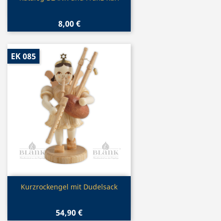
8,00 €
EK 085
Vorschau

Kurzrockengel mit Dudelsack
54,90 €