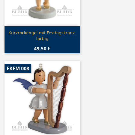
Vorschau

Kurzrockengel mit Festtagskranz,
farbig
49,50 €
EKFM 008