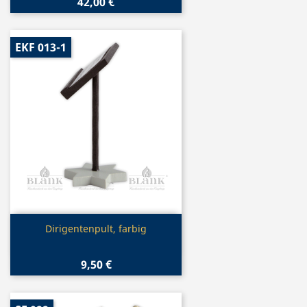
42,00 €
EKF 013-1
Vorschau

Dirigentenpult, farbig
9,50 €