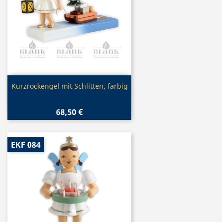
Vorschau

Kurzrockengel mit Schlitten, farbig
68,50 €
EKF 084