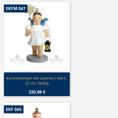
EKFM 047
Vorschau

Kurzrockengel mit Laterne / Stern,
23 cm, farbig
320,00 €
EKF 045