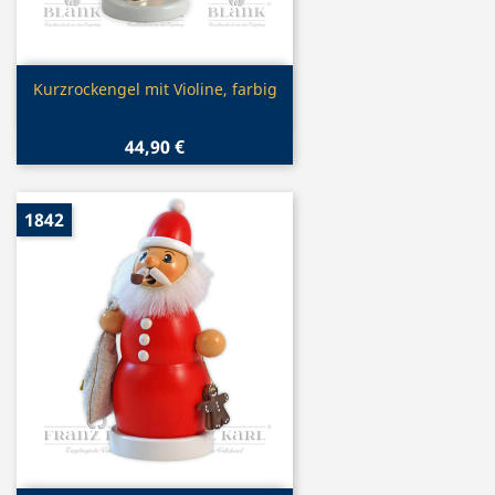
Vorschau

Kurzrockengel mit Violine, farbig
44,90 €
1842