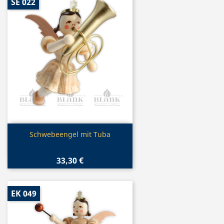
SE 022
Vorschau

Schwebeengel mit Tuba
33,30 €
EK 049