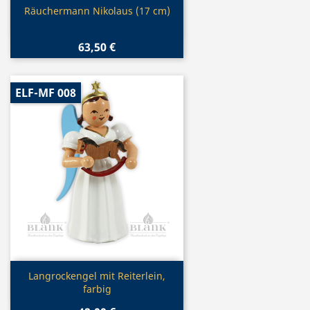
Vorschau

Räuchermann Nikolaus (17 cm)
63,50 €
ELF-MF 008
Vorschau

Langrockengel mit Reiterlein,
farbig