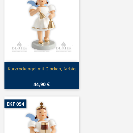
Vorschau

Kurzrockengel mit Glocken, farbig
44,90 €
EKF 054