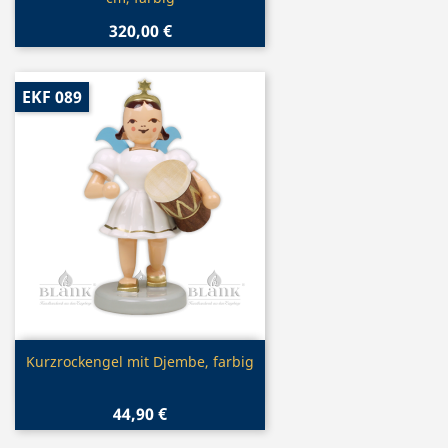
320,00 €
EKF 089
Vorschau

Kurzrockengel mit Djembe, farbig
44,90 €