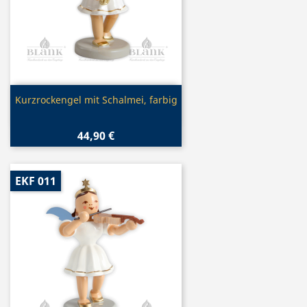
Vorschau

Kurzrockengel mit Schalmei, farbig
44,90 €
EKF 011