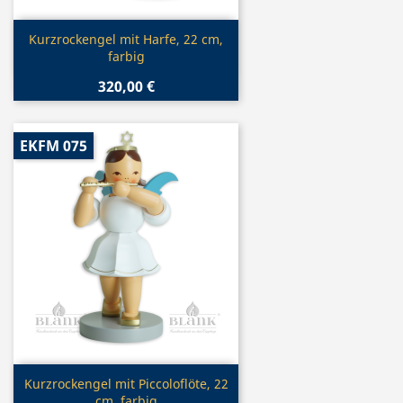
Vorschau

Kurzrockengel mit Harfe, 22 cm,
farbig
320,00 €
EKFM 075
Vorschau

Kurzrockengel mit Piccoloflöte, 22
cm, farbig