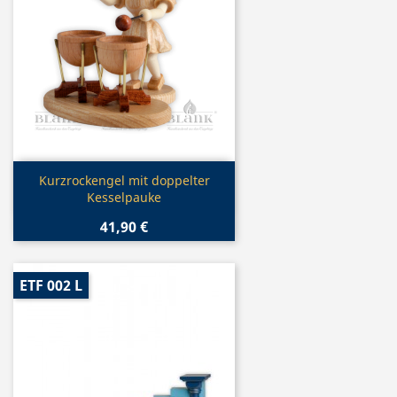
Vorschau

Kurzrockengel mit doppelter
Kesselpauke
41,90 €
ETF 002 L