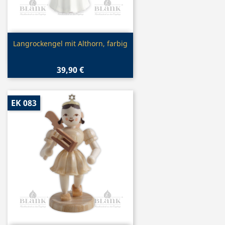
Vorschau

Langrockengel mit Althorn, farbig
39,90 €
EK 083