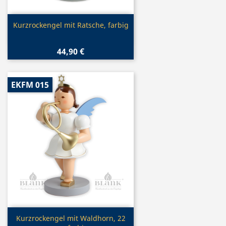
Vorschau

Kurzrockengel mit Ratsche, farbig
44,90 €
EKFM 015
Vorschau

Kurzrockengel mit Waldhorn, 22