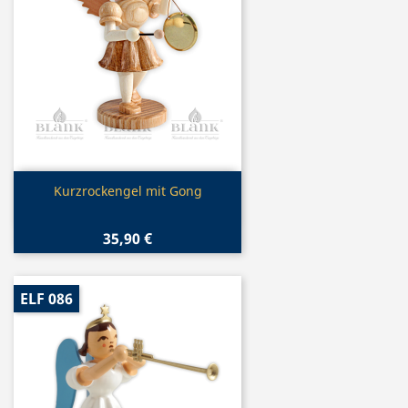
Vorschau

Kurzrockengel mit Gong
35,90 €
ELF 086