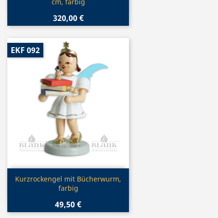
cm, farbig
320,00 €
EKF 092
Vorschau

Kurzrockengel mit Bücherwurm,
farbig
49,50 €