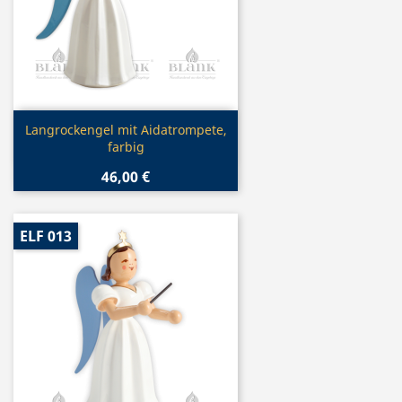
Vorschau

Langrockengel mit Aidatrompete,
farbig
46,00 €
ELF 013