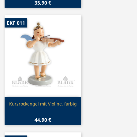
35,90 €
EKF 011
Vorschau

Kurzrockengel mit Violine, farbig
44,90 €