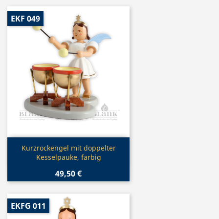
EKF 049
Vorschau

Kurzrockengel mit doppelter
Kesselpauke, farbig
49,50 €
EKFG 011