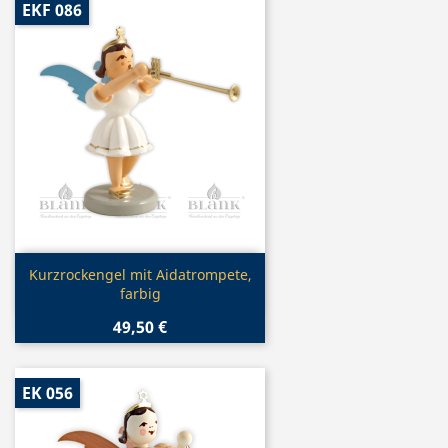
EKF 086
Vorschau

Kurzrockengel mit Aidatrompete,
farbig
49,50 €
EK 056