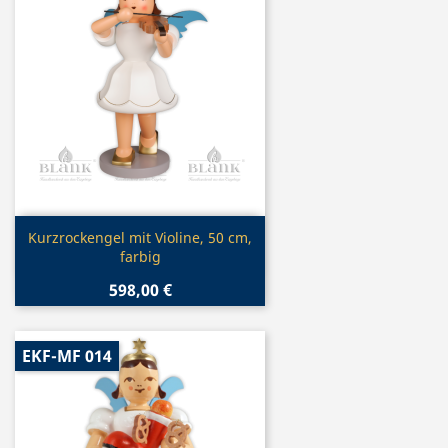
Vorschau

Kurzrockengel mit Violine, 50 cm,
farbig
598,00 €
EKF-MF 014