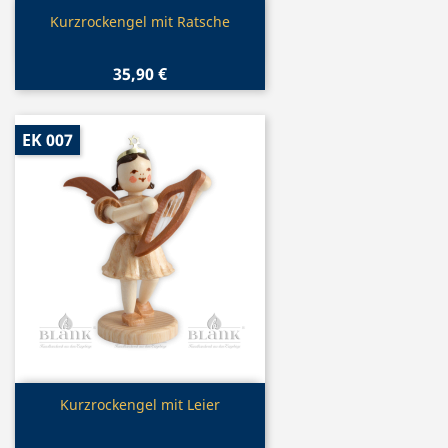
Vorschau

Kurzrockengel mit Ratsche
35,90 €
EK 007
Vorschau

Kurzrockengel mit Leier