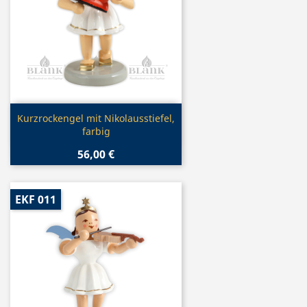
Vorschau

Kurzrockengel mit Nikolausstiefel,
farbig
56,00 €
EKF 011