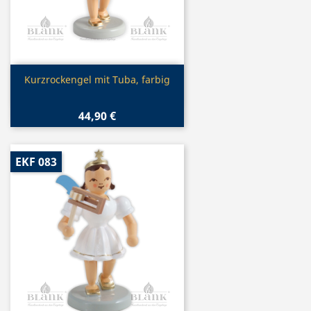
Vorschau

Kurzrockengel mit Tuba, farbig
44,90 €
EKF 083