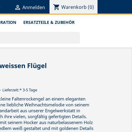
shopping_cart


Warenkorb
(0)
Anmelden
ORATION
ERSATZTEILE & ZUBEHÖR
weissen Flügel
Lieferzeit:* 3-5 Tage
kleine Faltenrockengel an einem eleganten
ne liebliche Weihnachtsmelodie von seinem
Handarbeit aus unserer Engelwerkstatt in
ihre vielen, sorgfältig gefertigten Details.
 mit seinem Hocker aus naturbelassenem Holz
 edlem weiß gestaltet und mit goldenen Details