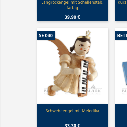
Vorschau

Langrockengel mit Schellenstab,
Kurz
farbig
39,90 €
SE 040
BET
Vorschau

Schwebeengel mit Melodika
33,30 €