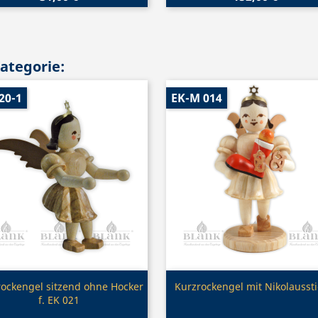
Kategorie:
20-1
EK-M 014
Vorschau
Vorschau


rockengel sitzend ohne Hocker
Kurzrockengel mit Nikolaussti
f. EK 021