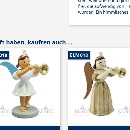
steht weit offen und gibt 
frei, die aufwendig von 
wurden. Ein himmlisches
t haben, kauften auch ...
018
ELN 018