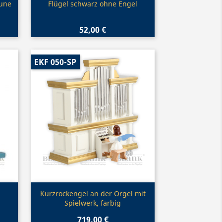
Vorschau

aune
Flügel schwarz ohne Engel
52,00 €
EKF 050-SP
Vorschau

Kurzrockengel an der Orgel mit
Spielwerk, farbig
719,00 €