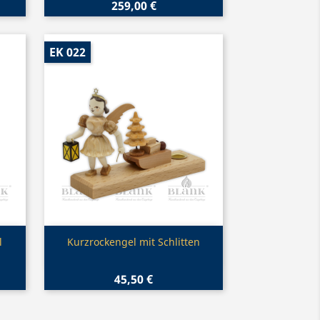
259,00 €
EK 022
Vorschau

l
Kurzrockengel mit Schlitten
45,50 €