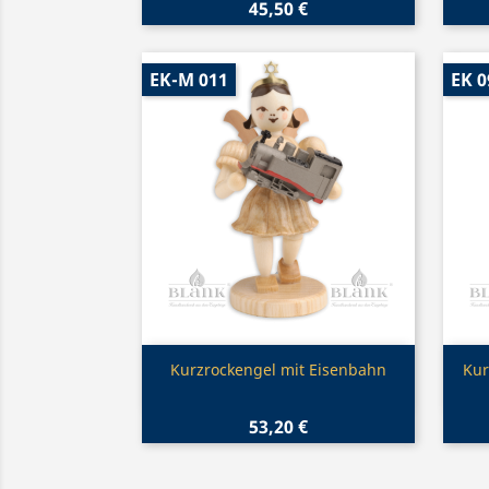
45,50 €
EK-M 011
EK 0
Vorschau

Kurzrockengel mit Eisenbahn
Kur
53,20 €