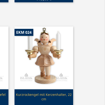
EKM 024
Vorschau

efel
Kurzrockengel mit Kerzenhalter, 22
cm