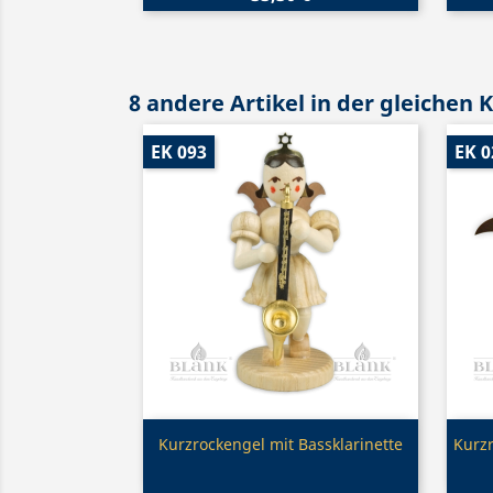
8 andere Artikel in der gleichen 
EK 093
EK 0
Vorschau

Kurzrockengel mit Bassklarinette
Kurz