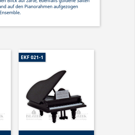
den Blick auf zarte, ebenfalls goldene Saiten
Hand auf den Pianorahmen aufgezogen
 Ensemble.
EKF 021-1