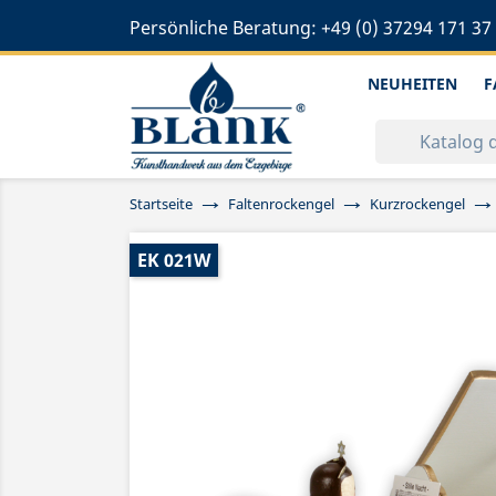
Persönliche Beratung:
+49 (0) 37294 171 37
NEUHEITEN
F
Startseite
Faltenrockengel
Kurzrockengel
EK 021W