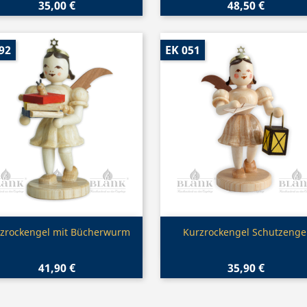
35,00 €
48,50 €
92
EK 051
Vorschau
Vorschau


zrockengel mit Bücherwurm
Kurzrockengel Schutzenge
41,90 €
35,90 €