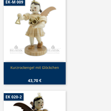
EK-M 009
Vorschau

Kurzrockengel mit Glöckchen
43,70 €
EK 020-2