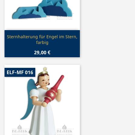
Vorschau

Sternhalterung für Engel im Stern,
farbig
29,00 €
ELF-MF 016