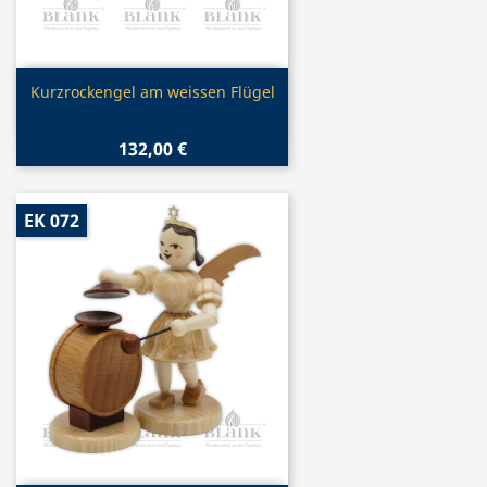
Vorschau

Kurzrockengel am weissen Flügel
132,00 €
EK 072