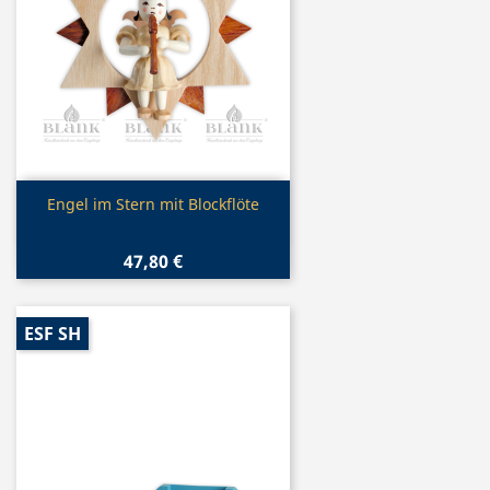
Vorschau

Engel im Stern mit Blockflöte
47,80 €
ESF SH