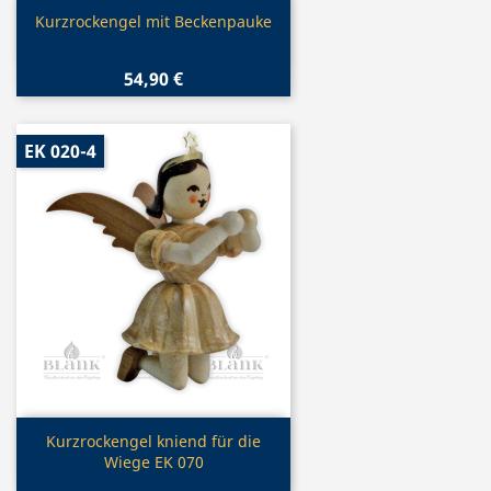
Vorschau

Kurzrockengel mit Beckenpauke
54,90 €
EK 020-4
Vorschau

Kurzrockengel kniend für die
Wiege EK 070