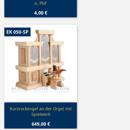
u. PGF
4,00 €
EK 050-SP
Vorschau

Kurzrockengel an der Orgel mit
Spielwerk
649,00 €