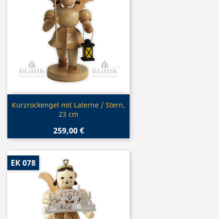
Vorschau

Kurzrockengel mit Laterne / Stern,
23 cm
259,00 €
EK 078