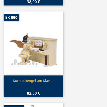
38,90 €
EK 090
Vorschau

Kurzrockengel am Klavier
82,50 €