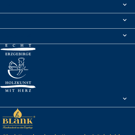
Produkte

Informationen

Rechtliches

Ihr Konto
