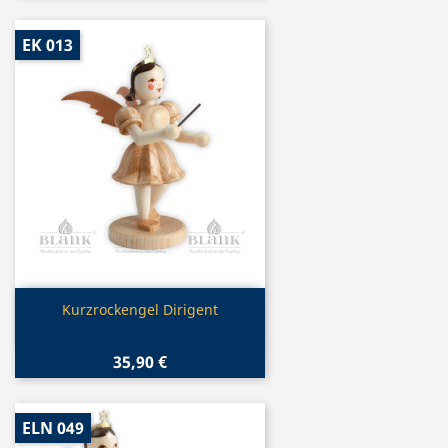
EK 013
Vorschau

Kurzrockengel Dirigent
35,90 €
ELN 049