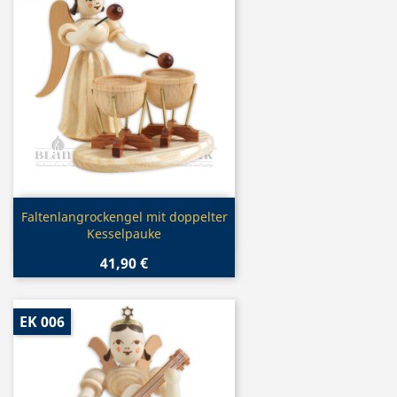
Vorschau

Faltenlangrockengel mit doppelter
Kesselpauke
41,90 €
EK 006