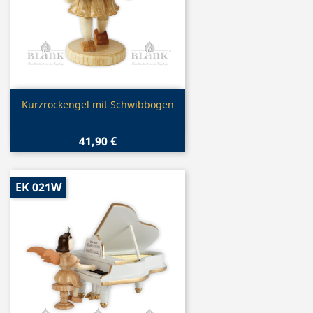
Vorschau

Kurzrockengel mit Schwibbogen
41,90 €
EK 021W