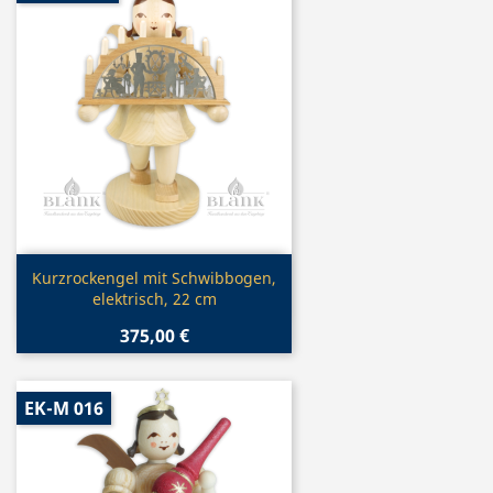
Vorschau

Kurzrockengel mit Schwibbogen,
elektrisch, 22 cm
375,00 €
EK-M 016