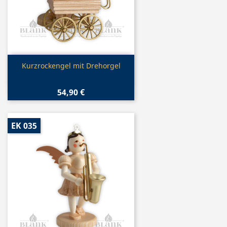
Vorschau

Kurzrockengel mit Drehorgel
54,90 €
EK 035