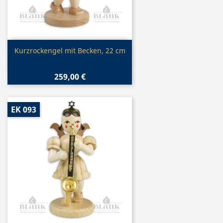
Vorschau

Kurzrockengel mit Becken, 22 cm
259,00 €
EK 093