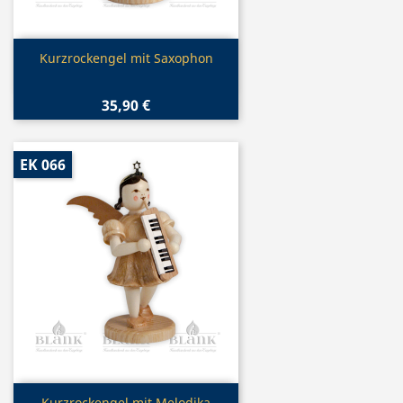
Vorschau

Kurzrockengel mit Saxophon
35,90 €
EK 066
Kurzrockengel mit Melodika