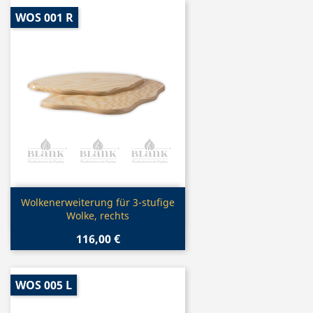
WOS 001 R
Vorschau

Wolkenerweiterung für 3-stufige
Wolke, rechts
116,00 €
WOS 005 L