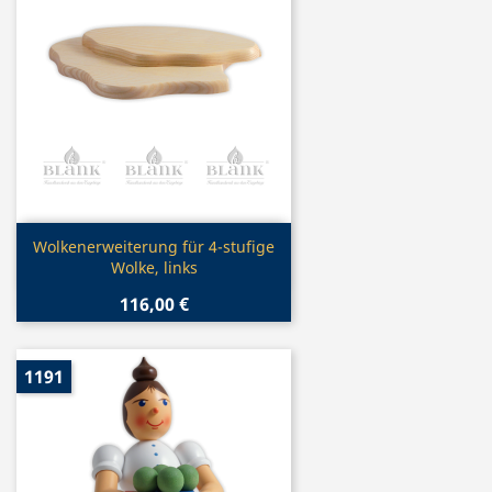
Vorschau

Wolkenerweiterung für 4-stufige
Wolke, links
116,00 €
1191