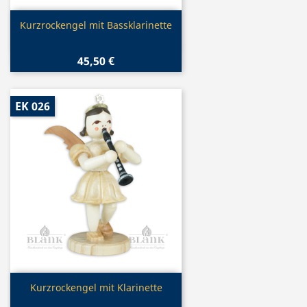
Vorschau

Kurzrockengel mit Bassklarinette
45,50 €
EK 026
Vorschau

Kurzrockengel mit Klarinette