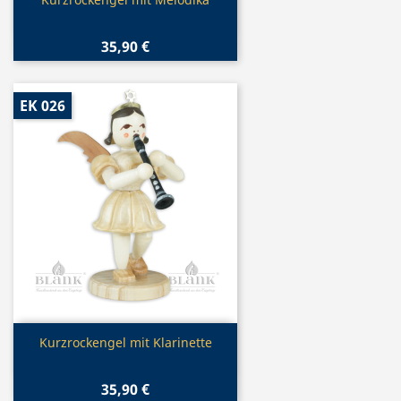
Vorschau

35,90 €
EK 026
Vorschau

Kurzrockengel mit Klarinette
35,90 €