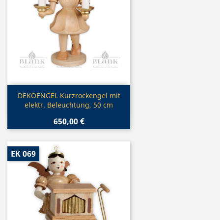
Vorschau

DEKOENGEL Kurzrockengel mit
elektr. Beleuchtung, 50 cm
650,00 €
EK 069