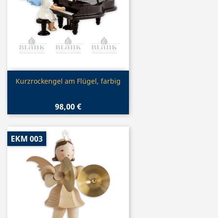
Vorschau

Kurzrockengel am Flügel, farbig
98,00 €
EKM 003