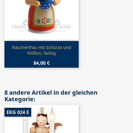
Vorschau

Räucherfrau mit Schürze und
Klößen, farbig
84,00 €
8 andere Artikel in der gleichen
Kategorie:
EKG 024 E