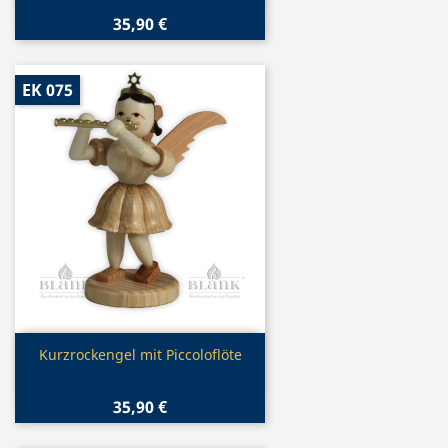
35,90 €
EK 075
Vorschau

Kurzrockengel mit Piccoloflöte
35,90 €