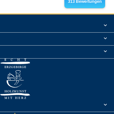
Produkte

Informationen

Rechtliches

Ihr Konto
