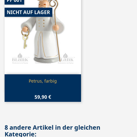
NICHT AUF LAGER
Vorschau

Petrus, farbig
59,90 €
8 andere Artikel in der gleichen
Kategorie: