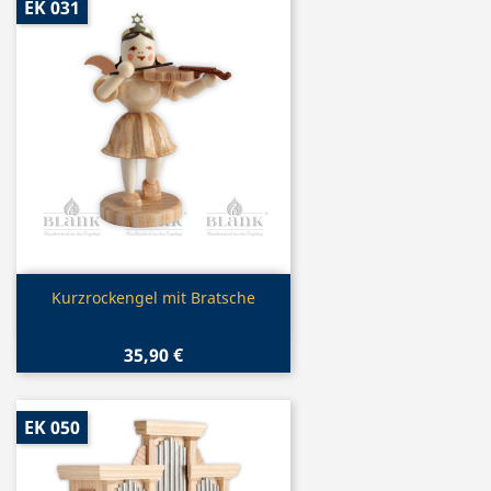
EK 031
Vorschau

Kurzrockengel mit Bratsche
35,90 €
EK 050