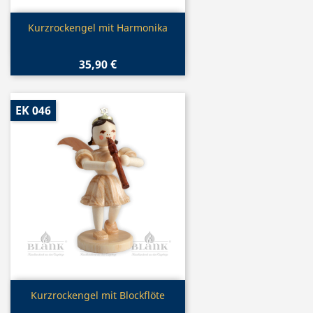
Vorschau

Kurzrockengel mit Harmonika
35,90 €
EK 046
Vorschau

Kurzrockengel mit Blockflöte