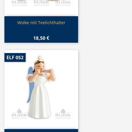
Vorschau

Wolke mit Teelichthalter
18,50 €
ELF 052