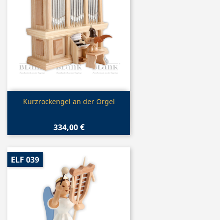
Vorschau

Kurzrockengel an der Orgel
334,00 €
ELF 039