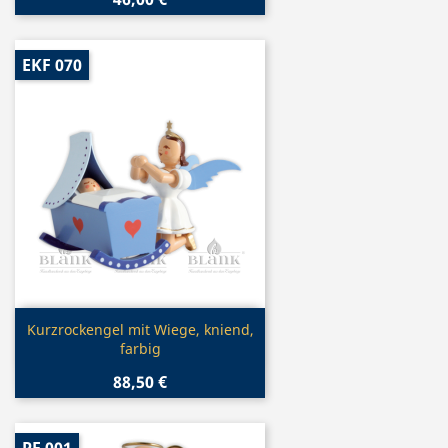
EKF 070
Vorschau

Kurzrockengel mit Wiege, kniend,
farbig
88,50 €
PF 001