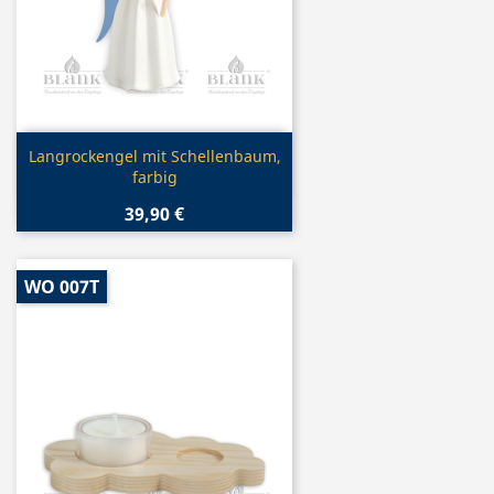
Vorschau

Langrockengel mit Schellenbaum,
farbig
39,90 €
WO 007T