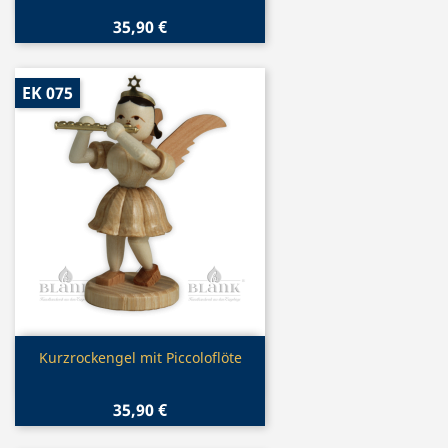
35,90 €
EK 075
Vorschau

Kurzrockengel mit Piccoloflöte
35,90 €