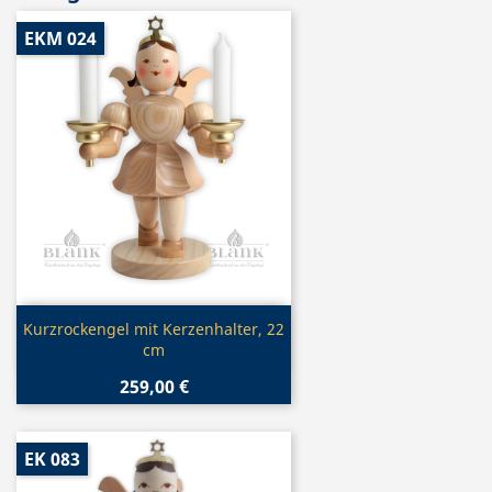
EKM 024
Vorschau

Kurzrockengel mit Kerzenhalter, 22
cm
259,00 €
EK 083