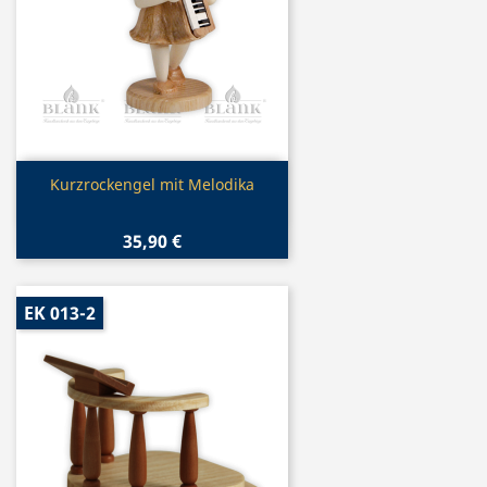
Vorschau

Kurzrockengel mit Melodika
35,90 €
EK 013-2