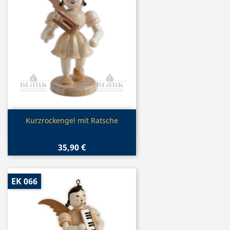
Vorschau

Kurzrockengel mit Ratsche
35,90 €
EK 066