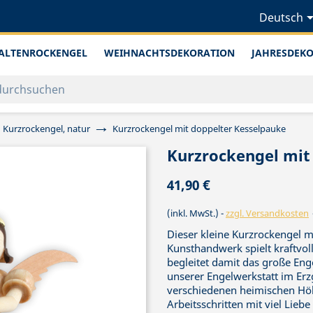
Deutsch
ALTENROCKENGEL
WEIHNACHTSDEKORATION
JAHRESDEK
Kurzrockengel, natur
Kurzrockengel mit doppelter Kesselpauke
Kurzrockengel mit
41,90 €
(inkl. MwSt.)
zzgl. Versandkosten
Dieser kleine Kurzrockengel 
Kunsthandwerk spielt kraftvol
begleitet damit das große Eng
unserer Engelwerkstatt im Erzg
verschiedenen heimischen Hölz
Arbeitsschritten mit viel Lie