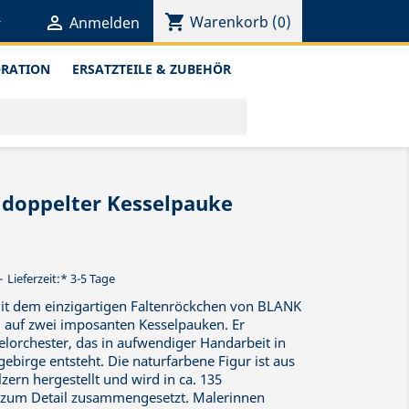
shopping_cart


Warenkorb
(0)
Anmelden
ORATION
ERSATZTEILE & ZUBEHÖR
 doppelter Kesselpauke
Lieferzeit:* 3-5 Tage
mit dem einzigartigen Faltenröckchen von BLANK
l auf zwei imposanten Kesselpauken. Er
elorchester, das in aufwendiger Handarbeit in
ebirge entsteht. Die naturfarbene Figur ist aus
ern hergestellt und wird in ca. 135
be zum Detail zusammengesetzt. Malerinnen