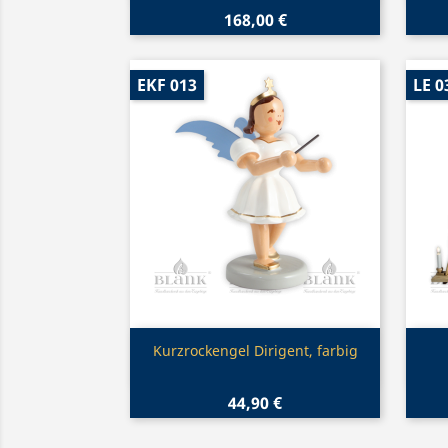
168,00 €
EKF 013
LE 0
Vorschau

Kurzrockengel Dirigent, farbig
44,90 €