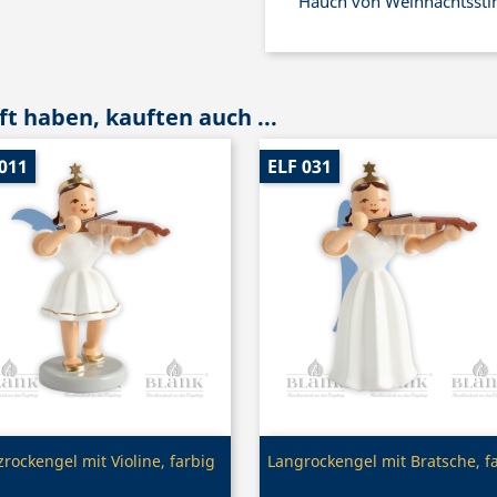
Hauch von Weihnachtsst
t haben, kauften auch ...
011
ELF 031
Vorschau
Vorschau


rockengel mit Violine, farbig
Langrockengel mit Bratsche, f