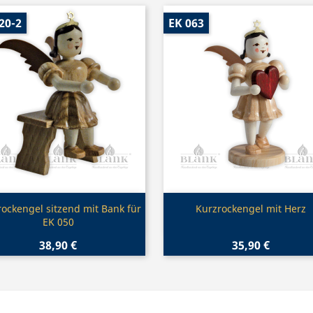
20-2
EK 063
Vorschau
Vorschau


ockengel sitzend mit Bank für
Kurzrockengel mit Herz
EK 050
38,90 €
35,90 €