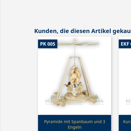
Kunden, die diesen Artikel gekauf
PK 005
EKF 
Vorschau

Pyramide mit Spanbaum und 3
Kurz
Engeln