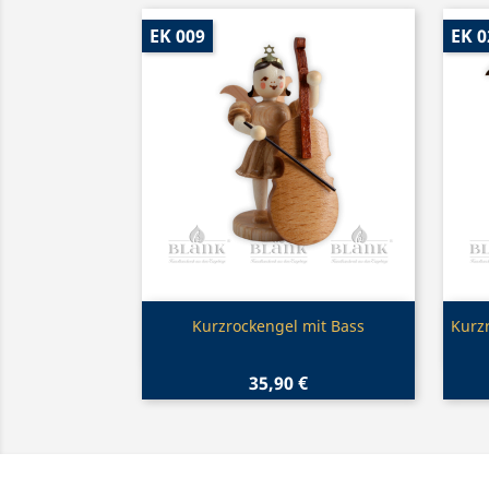
EK 009
EK 0
Vorschau

Kurzrockengel mit Bass
Kurzr
35,90 €