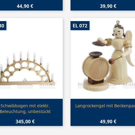
44,90 €
39,90 €
30
EL 072
Vorschau
Vorschau


Schwibbogen mit elektr.
Langrockengel mit Beckenpa
Beleuchtung, unbestückt
345,00 €
49,90 €