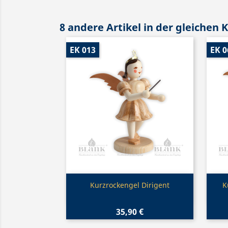
8 andere Artikel in der gleichen 
EK 013
EK 0
Vorschau

Kurzrockengel Dirigent
K
35,90 €