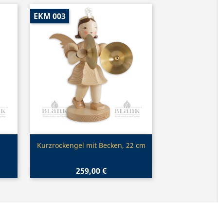
EKM 003
Vorschau

Kurzrockengel mit Becken, 22 cm
259,00 €