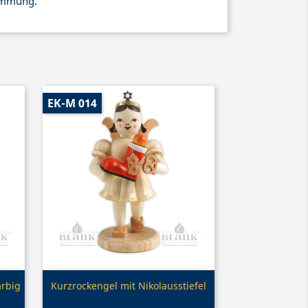
immung.
EK-M 014
Vorschau

arbig
Kurzrockengel mit Nikolausstiefel