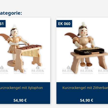
Kategorie:
61
EK 060
Vorschau
Vorschau


urzrockengel mit Xylophon
Kurzrockengel mit Zitherba
54,90 €
54,90 €