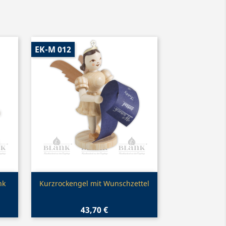
EK-M 012
Vorschau

nk
Kurzrockengel mit Wunschzettel
43,70 €