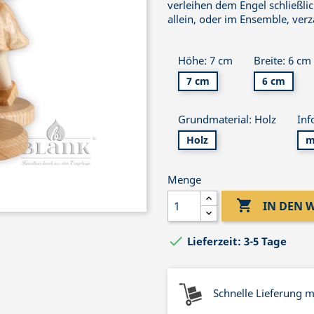
verleihen dem Engel schließli
allein, oder im Ensemble, ver
Höhe: 7 cm
Breite: 6 cm
7 cm
6 cm
Grundmaterial: Holz
Inf
Holz
m
Menge

IN DEN

Lieferzeit: 3-5 Tage
Schnelle Lieferung 