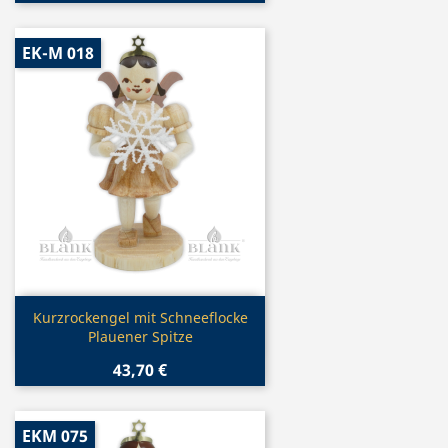
EK-M 018
Vorschau

Kurzrockengel mit Schneeflocke
Plauener Spitze
43,70 €
EKM 075