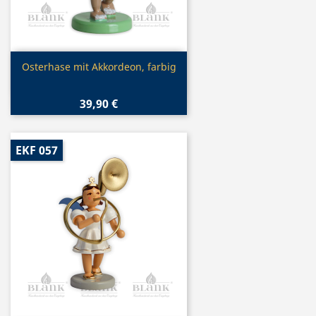
Vorschau

Osterhase mit Akkordeon, farbig
39,90 €
EKF 057