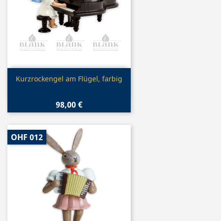
Vorschau

Kurzrockengel am Flügel, farbig
98,00 €
OHF 012