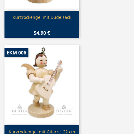
Vorschau

Kurzrockengel mit Dudelsack
54,90 €
EKM 006
Vorschau

Kurzrockengel mit Gitarre, 22 cm