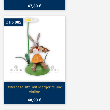
47,80 €
OHS 005
Vorschau

Osterhase sitz. mit Margerite und
Violine
48,90 €