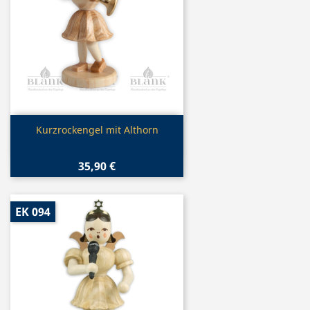
Vorschau

Kurzrockengel mit Althorn
35,90 €
EK 094