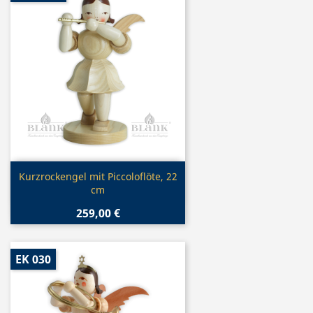
Vorschau

Kurzrockengel mit Piccoloflöte, 22
cm
259,00 €
EK 030