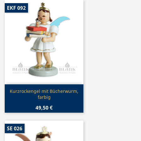
EKF 092
Vorschau

Kurzrockengel mit Bücherwurm,
farbig
49,50 €
SE 026