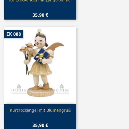

35,90 €
EK 088
Vorschau

Kurzrockengel mit Blumengruß
35,90 €