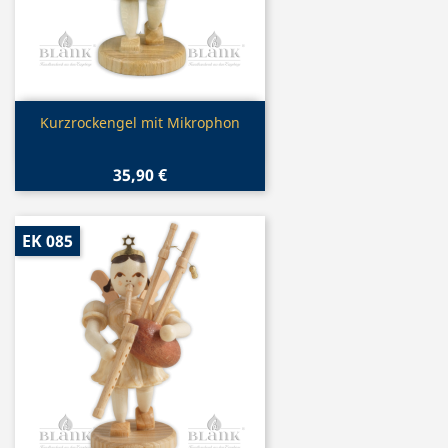
Vorschau

Kurzrockengel mit Mikrophon
35,90 €
EK 085