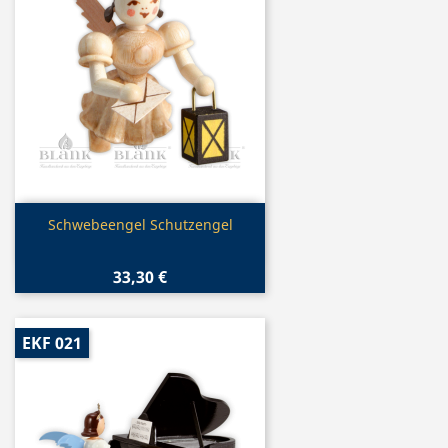
Vorschau

Schwebeengel Schutzengel
33,30 €
EKF 021