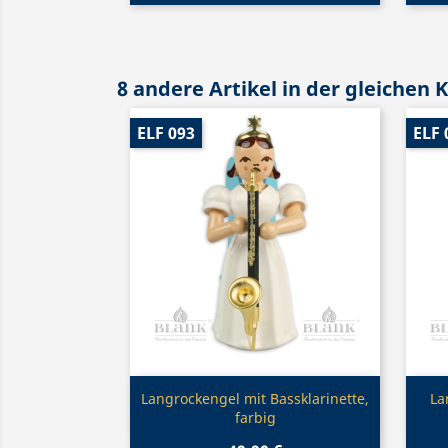
8 andere Artikel in der gleichen 
ELF 093
ELF 
Vorschau

Langrockengel mit Bassklarinette,
La
farbig