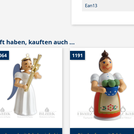
Ean13
t haben, kauften auch ...
064
1191