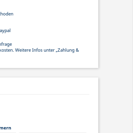
thoden
aypal
nfrage
kosten. Weitere Infos unter „Zahlung &
mmern