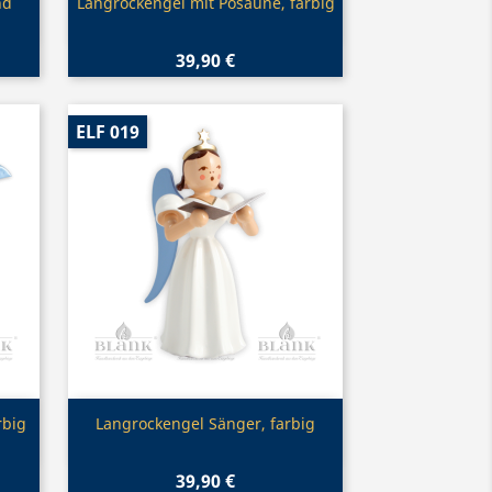
Vorschau

nd
Langrockengel mit Posaune, farbig
39,90 €
ELF 019
Vorschau

rbig
Langrockengel Sänger, farbig
39,90 €