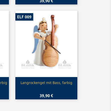
39,90 €
ELF 009
Vorschau

arbig
Langrockengel mit Bass, farbig
39,90 €