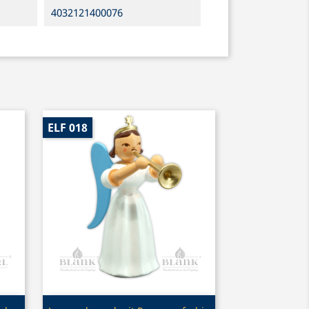
4032121400076
ELF 018