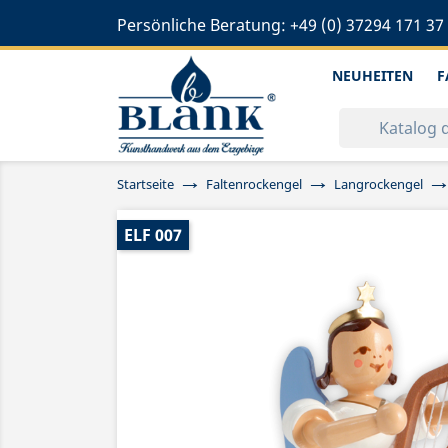
Persönliche Beratung:
+49 (0) 37294 171 37
NEUHEITEN
F
Startseite
Faltenrockengel
Langrockengel
ELF 007