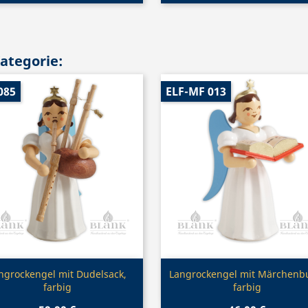
Kategorie:
085
ELF-MF 013
Vorschau
Vorschau


ngrockengel mit Dudelsack,
Langrockengel mit Märchenb
farbig
farbig