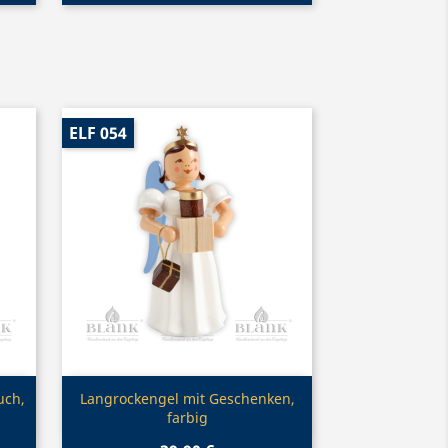
ELF 054
Vorschau

uch,
Langrockengel mit Geschenken,
farbig