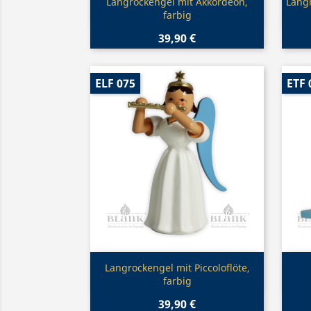
Vorschau

Langrockengel mit Akkordeon,
Langr
farbig
39,90 €
ELF 075
ETF 
Vorschau

Langrockengel mit Piccoloflöte,
farbig
39,90 €