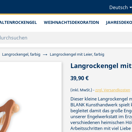
Deutsch
ALTENROCKENGEL
WEIHNACHTSDEKORATION
JAHRESDEK
Langrockengel, farbig
Langrockengel mit Leier, farbig
Langrockengel mit 
39,90 €
(inkl. MwSt.)
zzgl. Versandkosten
Dieser kleine Langrockengel m
BLANK Kunsthandwerk spielt kon
begleitet damit das große Eng
unserer Engelwerkstatt im Erzg
verschiedenen heimischen Hölz
Arbeitsschritten mit viel Lie