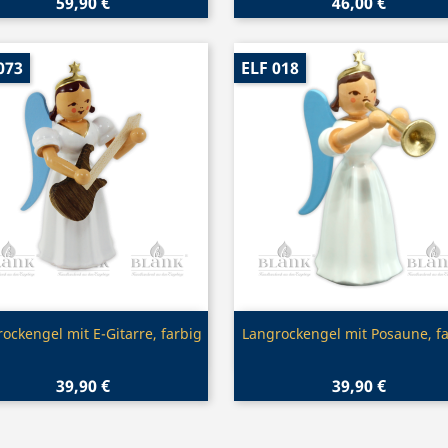
59,90 €
46,00 €
073
ELF 018
Vorschau
Vorschau


ockengel mit E-Gitarre, farbig
Langrockengel mit Posaune, f
39,90 €
39,90 €