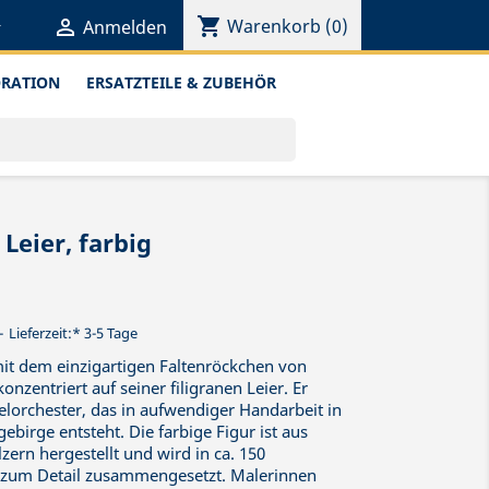
shopping_cart


Warenkorb
(0)
Anmelden
ORATION
ERSATZTEILE & ZUBEHÖR
Leier, farbig
Lieferzeit:* 3-5 Tage
it dem einzigartigen Faltenröckchen von
zentriert auf seiner filigranen Leier. Er
elorchester, das in aufwendiger Handarbeit in
ebirge entsteht. Die farbige Figur ist aus
ern hergestellt und wird in ca. 150
be zum Detail zusammengesetzt. Malerinnen