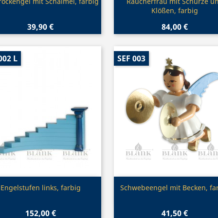
Vorschau
Vorschau


ockengel mit Schalmei, farbig
Räucherfrau mit Schürze u
Klößen, farbig
39,90 €
84,00 €
002 L
SEF 003
Vorschau
Vorschau


Engelstufen links, farbig
Schwebeengel mit Becken, fa
152,00 €
41,50 €