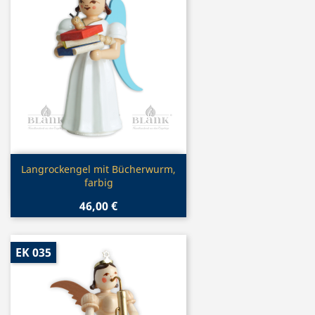
Vorschau

Langrockengel mit Bücherwurm,
farbig
46,00 €
EK 035