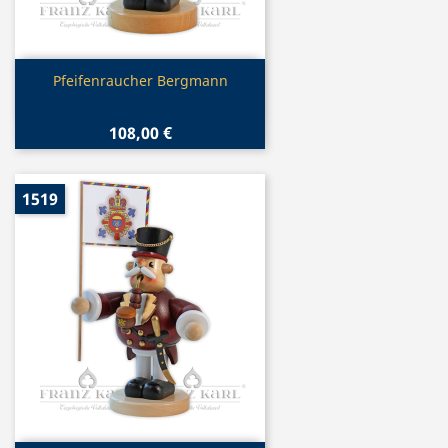
Vorschau

Pfeifenraucher Bergmann
108,00 €
1519