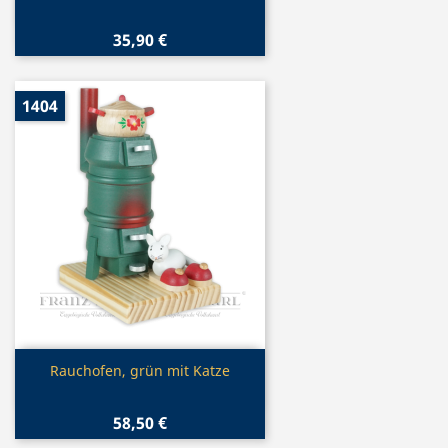
35,90 €
1404
Vorschau

Rauchofen, grün mit Katze
58,50 €