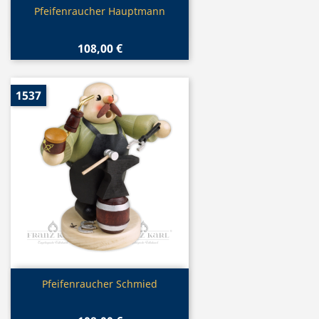
Vorschau

Pfeifenraucher Hauptmann
108,00 €
1537
Vorschau

Pfeifenraucher Schmied