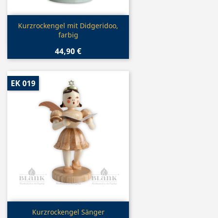
Vorschau

Kurzrockengel mit Didgeridoo,
farbig
44,90 €
EK 019
Vorschau

Kurzrockengel Sänger