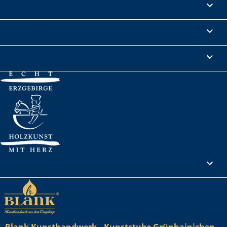
Produkte

Informationen

Rechtliches

Ihr Konto
