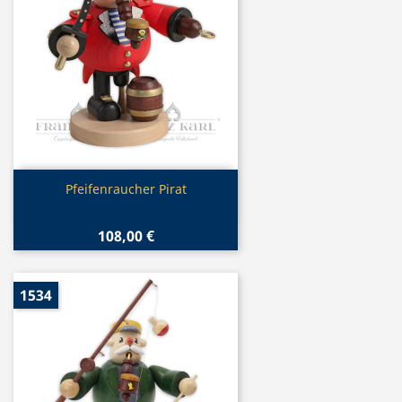
Vorschau

Pfeifenraucher Pirat
108,00 €
1534