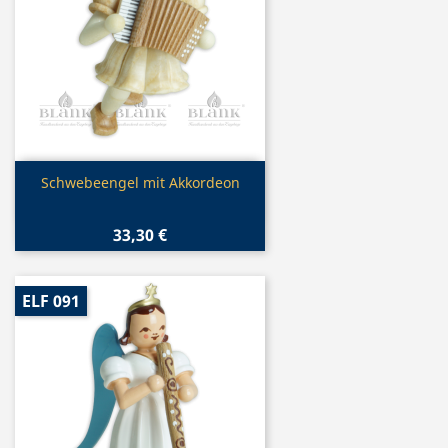
Vorschau

Schwebeengel mit Akkordeon
33,30 €
ELF 091