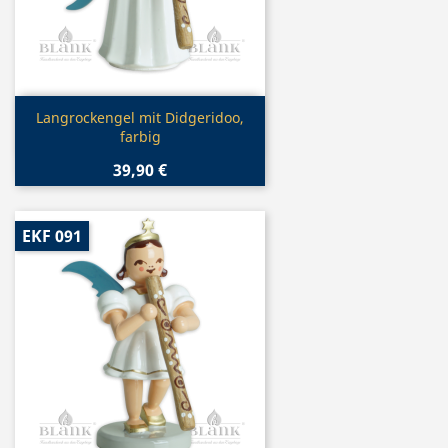
Vorschau

Langrockengel mit Didgeridoo,
farbig
39,90 €
EKF 091