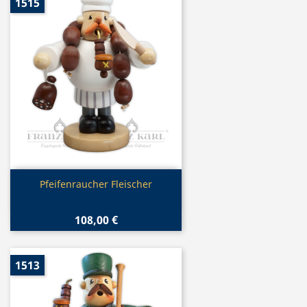
1515
Vorschau

Pfeifenraucher Fleischer
108,00 €
1513