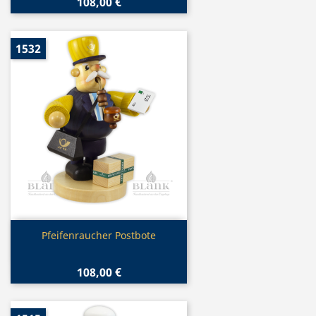
108,00 €
1532
Vorschau

Pfeifenraucher Postbote
108,00 €