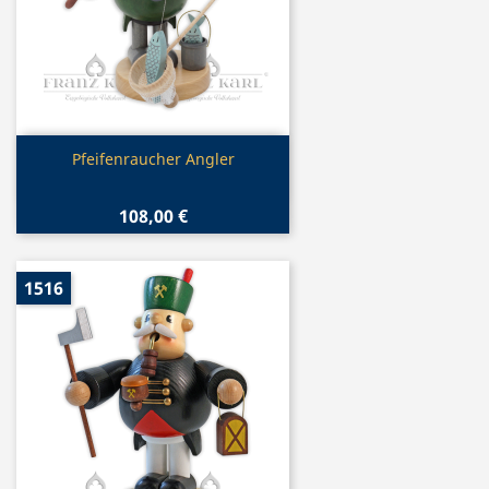
Vorschau

Pfeifenraucher Angler
108,00 €
1516