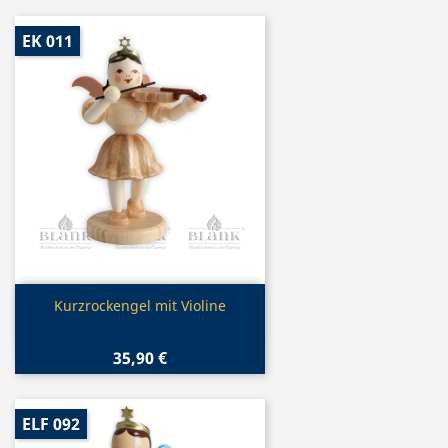
EK 011
Vorschau

Kurzrockengel mit Violine
35,90 €
ELF 092