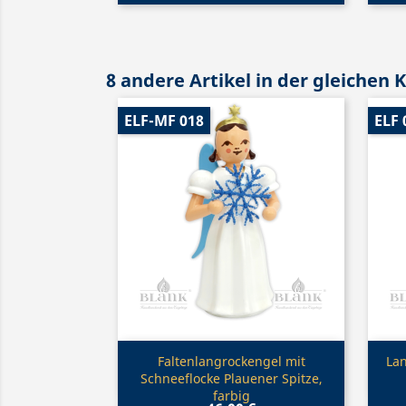
8 andere Artikel in der gleichen 
ELF-MF 018
ELF 
Vorschau

Faltenlangrockengel mit
Lan
Schneeflocke Plauener Spitze,
farbig