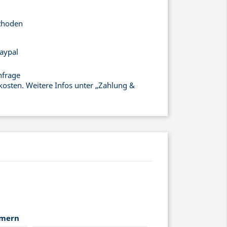
thoden
aypal
nfrage
kosten. Weitere Infos unter „Zahlung &
mmern