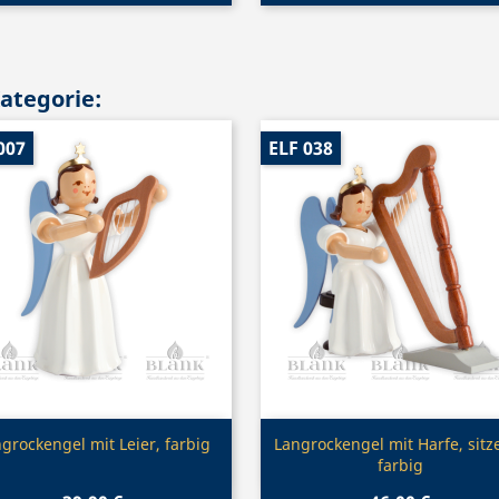
Kategorie:
007
ELF 038
Vorschau
Vorschau


grockengel mit Leier, farbig
Langrockengel mit Harfe, sitz
farbig