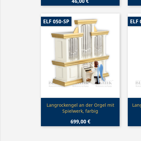
46,00 €
ELF 050-SP
ELF 
Vorschau

Langrockengel an der Orgel mit
Lang
Spielwerk, farbig
699,00 €