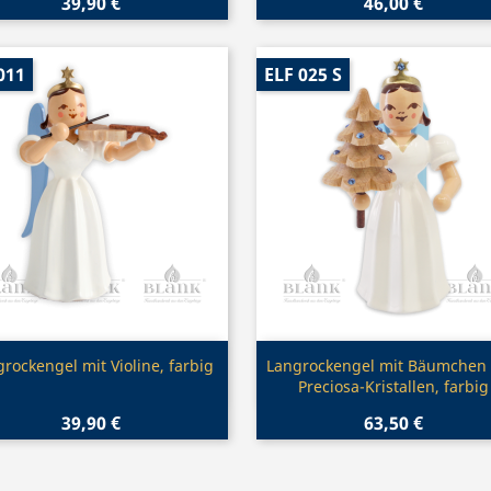
39,90 €
46,00 €
011
ELF 025 S
Vorschau
Vorschau


rockengel mit Violine, farbig
Langrockengel mit Bäumchen
Preciosa-Kristallen, farbig
39,90 €
63,50 €