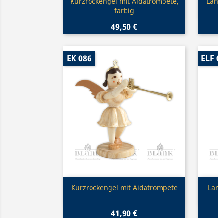
Vorschau

Kurzrockengel mit Aidatrompete,
Lan
farbig
49,50 €
EK 086
ELF 
Vorschau

Kurzrockengel mit Aidatrompete
La
41,90 €