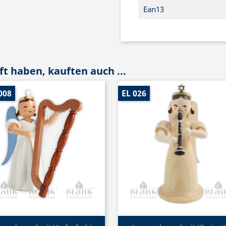
Ean13
t haben, kauften auch ...
008
EL 026