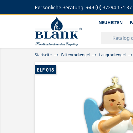
Persönliche Beratung:
+49 (0) 37294 171 37
NEUHEITEN
F
Startseite
Faltenrockengel
Langrockengel
ELF 018