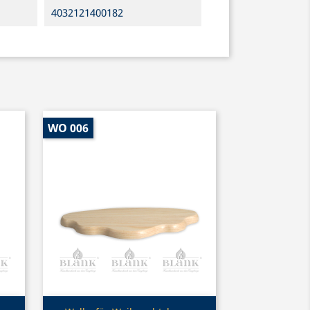
4032121400182
WO 006