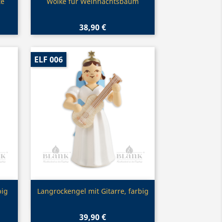
Vorschau

te
Wolke für Weihnachtsbaum
38,90 €
ELF 006
Vorschau

big
Langrockengel mit Gitarre, farbig
39,90 €