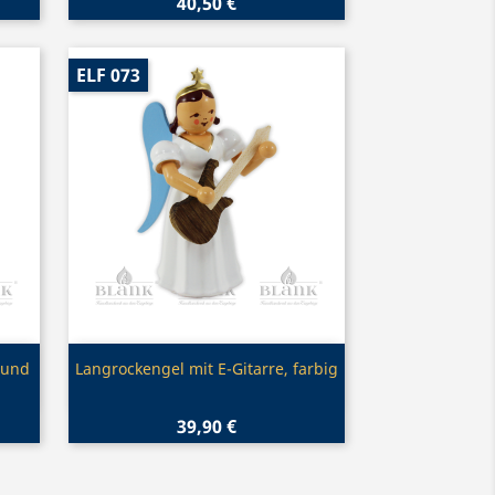
40,50 €
ELF 073
Vorschau

 und
Langrockengel mit E-Gitarre, farbig
39,90 €