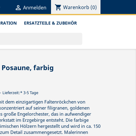
shopping_cart


Warenkorb
(0)
Anmelden
ORATION
ERSATZTEILE & ZUBEHÖR
 Posaune, farbig
Lieferzeit:* 3-5 Tage
it dem einzigartigen Faltenröckchen von
nzentriert auf seiner filigranen, goldenen
as große Engelorchester, das in aufwendiger
kstatt im Erzgebirge entsteht. Die farbige
imischen Hölzern hergestellt und wird in ca. 150
be zum Detail zusammengesetzt. Malerinnen