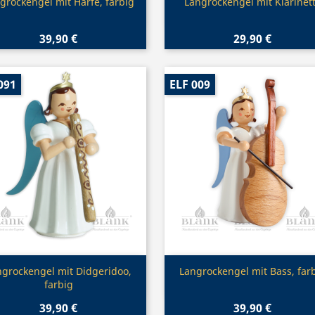
Vorschau
Vorschau


grockengel mit Harfe, farbig
Langrockengel mit Klarinet
39,90 €
29,90 €
091
ELF 009
Vorschau
Vorschau


ngrockengel mit Didgeridoo,
Langrockengel mit Bass, far
farbig
39,90 €
39,90 €