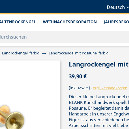
Deutsch
ALTENROCKENGEL
WEIHNACHTSDEKORATION
JAHRESDEK
Langrockengel, farbig
Langrockengel mit Posaune, farbig
Langrockengel mit
39,90 €
(inkl. MwSt.)
zzgl. Versandkosten
Dieser kleine Langrockengel m
BLANK Kunsthandwerk spielt ko
Posaune. Er begleitet damit d
Handarbeit in unserer Engelwer
Figur ist aus verschiedenen he
Arbeitsschritten mit viel Lie