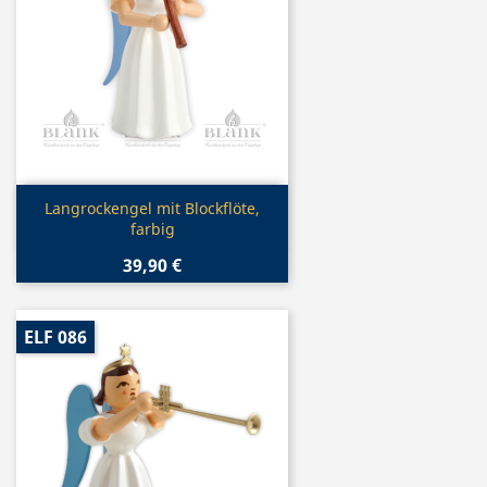
Vorschau

Langrockengel mit Blockflöte,
farbig
39,90 €
ELF 086