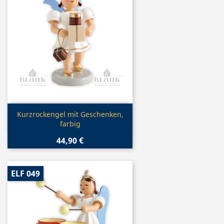
Vorschau

Kurzrockengel mit Geschenken,
farbig
44,90 €
ELF 049