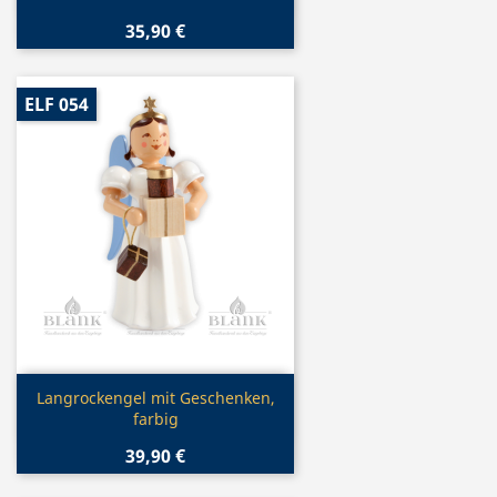
35,90 €
ELF 054
Vorschau

Langrockengel mit Geschenken,
farbig
39,90 €