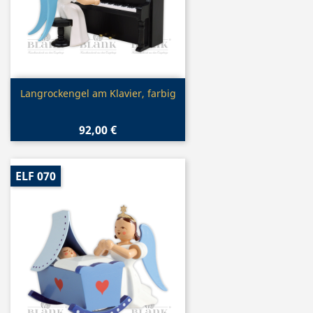
Vorschau

Langrockengel am Klavier, farbig
92,00 €
ELF 070