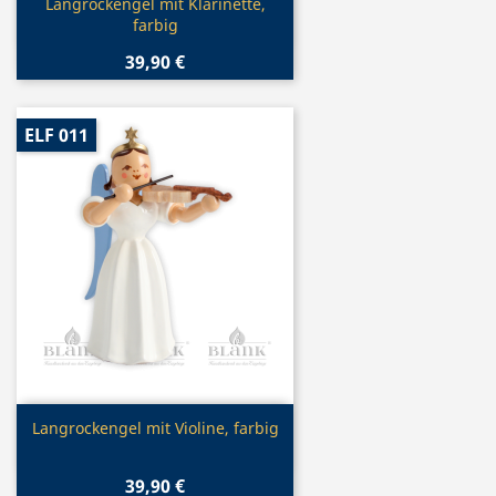
Vorschau

Langrockengel mit Klarinette,
farbig
39,90 €
ELF 011
Vorschau

Langrockengel mit Violine, farbig
39,90 €