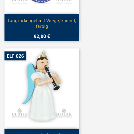
Vorschau

Langrockengel mit Wiege, kniend,
farbig
92,00 €
ELF 026