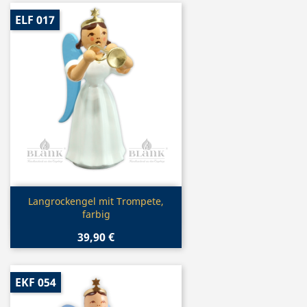
ELF 017
Vorschau

Langrockengel mit Trompete,
farbig
39,90 €
EKF 054