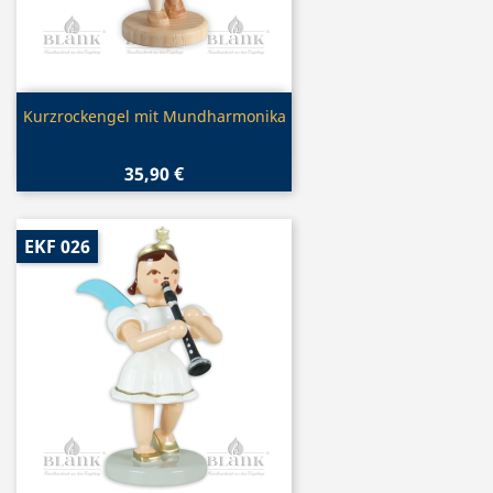
Vorschau

Kurzrockengel mit Mundharmonika
35,90 €
EKF 026