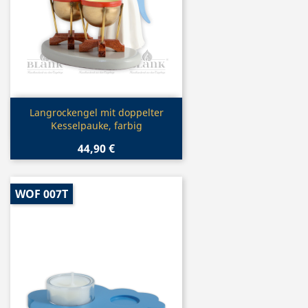
Vorschau

Langrockengel mit doppelter
Kesselpauke, farbig
44,90 €
WOF 007T