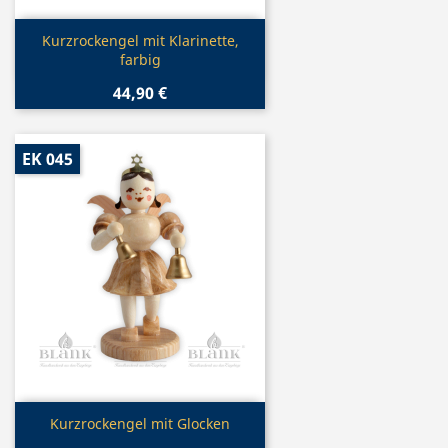
Vorschau

Kurzrockengel mit Klarinette,
farbig
44,90 €
EK 045
Vorschau

Kurzrockengel mit Glocken