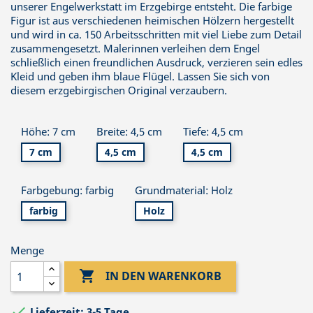
unserer Engelwerkstatt im Erzgebirge entsteht. Die farbige
Figur ist aus verschiedenen heimischen Hölzern hergestellt
und wird in ca. 150 Arbeitsschritten mit viel Liebe zum Detail
zusammengesetzt. Malerinnen verleihen dem Engel
schließlich einen freundlichen Ausdruck, verzieren sein edles
Kleid und geben ihm blaue Flügel. Lassen Sie sich von
diesem erzgebirgischen Original verzaubern.
Höhe: 7 cm
Breite: 4,5 cm
Tiefe: 4,5 cm
7 cm
4,5 cm
4,5 cm
Farbgebung: farbig
Grundmaterial: Holz
farbig
Holz
Menge

IN DEN WARENKORB

Lieferzeit: 3-5 Tage