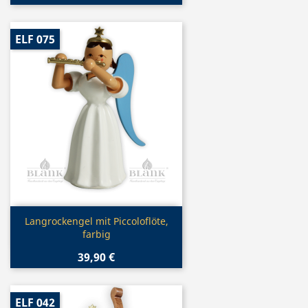
ELF 075
Vorschau

Langrockengel mit Piccoloflöte,
farbig
39,90 €
ELF 042