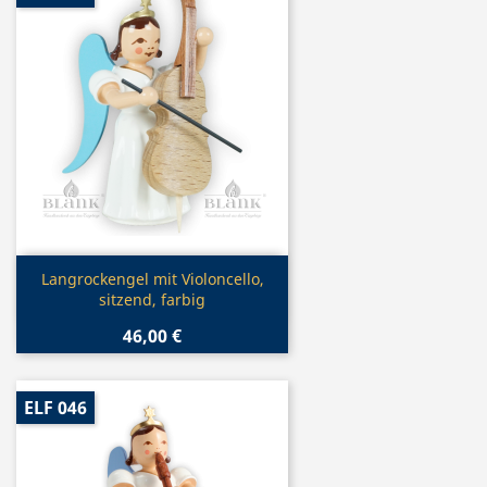
Vorschau

Langrockengel mit Violoncello,
sitzend, farbig
46,00 €
ELF 046