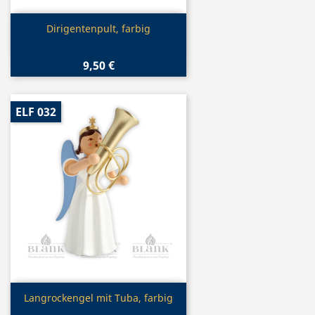
Vorschau

Dirigentenpult, farbig
9,50 €
ELF 032
Vorschau

Langrockengel mit Tuba, farbig