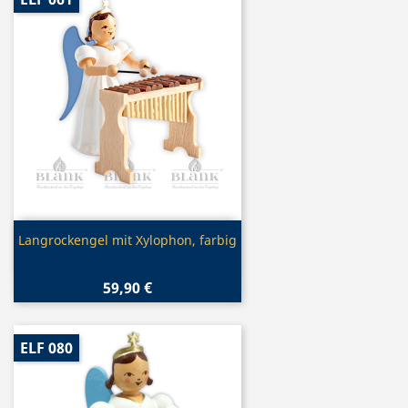
Vorschau

Langrockengel mit Xylophon, farbig
59,90 €
ELF 080