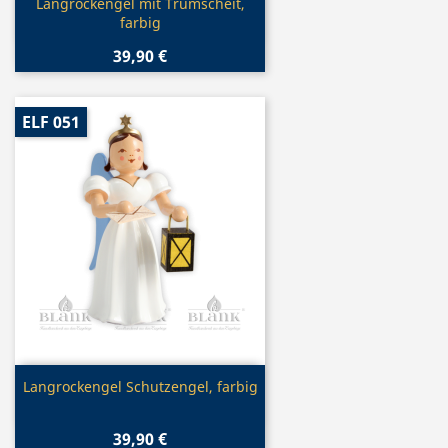
Vorschau

Langrockengel mit Trumscheit,
farbig
39,90 €
ELF 051
Vorschau

Langrockengel Schutzengel, farbig
39,90 €