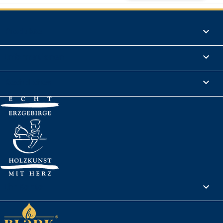
Produkte

Informationen

Rechtliches

Ihr Konto
