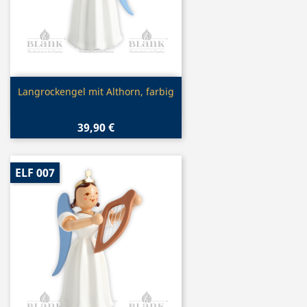
Vorschau

Langrockengel mit Althorn, farbig
39,90 €
ELF 007