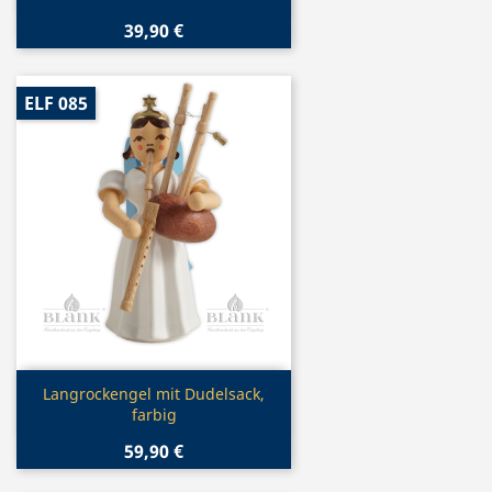
39,90 €
ELF 085
Vorschau

Langrockengel mit Dudelsack,
farbig
59,90 €