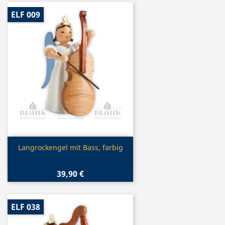
ELF 009
Vorschau

Langrockengel mit Bass, farbig
39,90 €
ELF 038