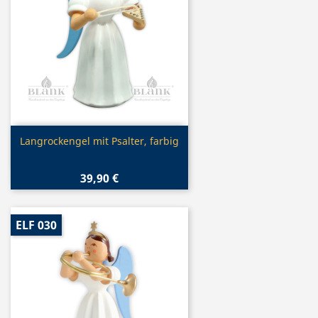
Vorschau

Langrockengel mit Psalter, farbig
39,90 €
ELF 030