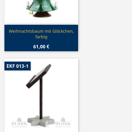
Vorschau

Weihnachtsbaum mit Glöckchen,
farbig
61,00 €
EKF 013-1