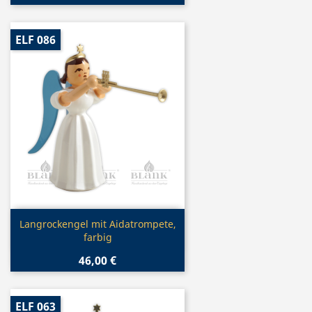
ELF 086
Vorschau

Langrockengel mit Aidatrompete,
farbig
46,00 €
ELF 063