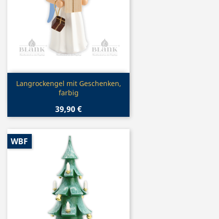
Vorschau

Langrockengel mit Geschenken,
farbig
39,90 €
WBF