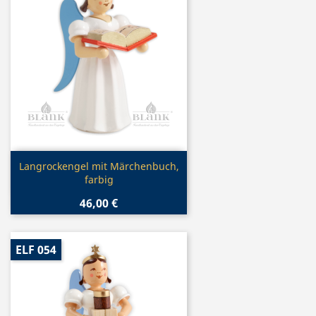
Vorschau

Langrockengel mit Märchenbuch,
farbig
46,00 €
ELF 054