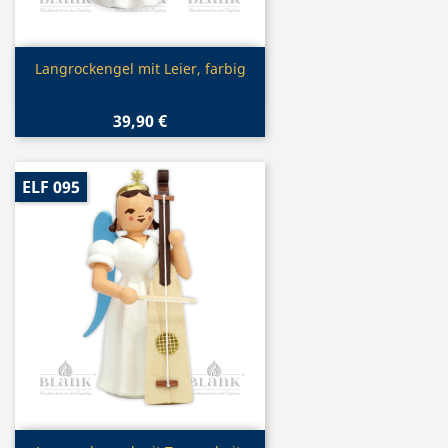
Vorschau

Langrockengel mit Leier, farbig
39,90 €
ELF 095