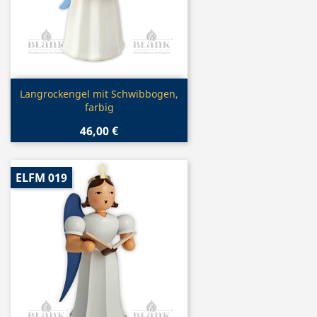
Vorschau

Langrockengel mit Schwibbogen,
farbig
46,00 €
ELFM 019