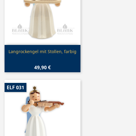
Vorschau

Langrockengel mit Stollen, farbig
49,90 €
ELF 031