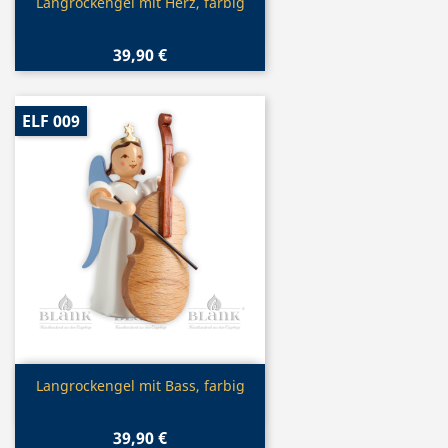
Vorschau

Langrockengel mit Herz, farbig
39,90 €
ELF 009
Vorschau

Langrockengel mit Bass, farbig
39,90 €