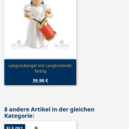
Vorschau

Langrockengel mit Langtrommel,
farbig
39,90 €
8 andere Artikel in der gleichen
Kategorie:
ELF 051