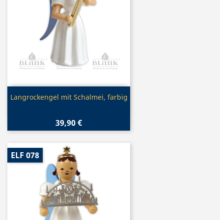
Vorschau

Langrockengel mit Schalmei, farbig
39,90 €
ELF 078