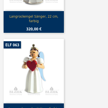
Vorschau

Langrockengel Sänger, 22 cm,
farbig
320,00 €
ELF 063