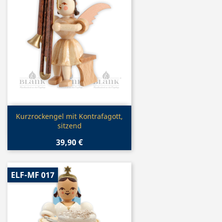
Vorschau

Kurzrockengel mit Kontrafagott,
sitzend
39,90 €
ELF-MF 017