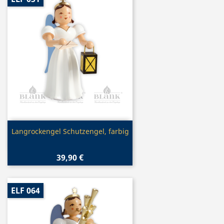
Vorschau

Langrockengel Schutzengel, farbig
39,90 €
ELF 064