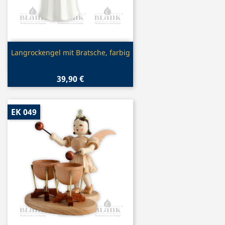
Vorschau

Langrockengel mit Bratsche, farbig
39,90 €
EK 049