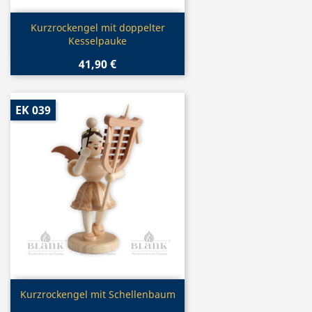
Vorschau

Kurzrockengel mit doppelter
Kesselpauke
41,90 €
EK 039
Vorschau

Kurzrockengel mit Schellenbaum