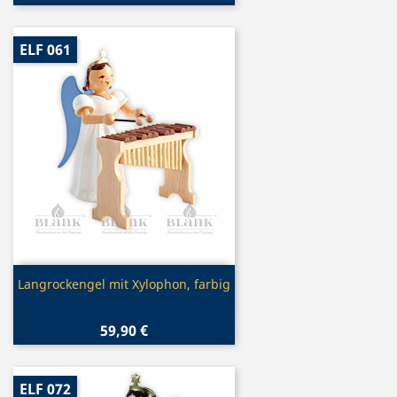
ELF 061
Vorschau

Langrockengel mit Xylophon, farbig
59,90 €
ELF 072