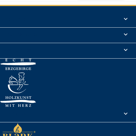
Produkte

Informationen

Rechtliches

Ihr Konto
